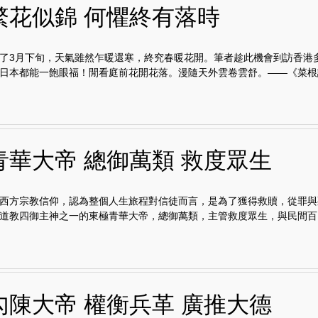
繁花似錦 何懼終有落時
了3月下旬，天氣雖然乍暖還寒，終究春暖花開。筆者趁此機會到訪香港
日本都能一飽眼福！閒看庭前花開花落。漫隨天外雲卷雲舒。——《菜根譚.
青華大帝 總御萬類 救度眾生
西方宗教信仰，認為整個人生旅程對信徒而言，是為了獲得救贖，從罪與
道教四御主神之一的東極青華大帝，總御萬類，主管救度眾生，與民間百..
勾陳大帝 權衡兵革 廣推大德