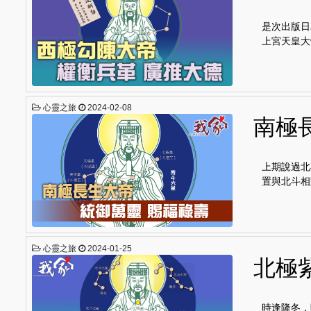
是次出版日
上宮天皇大
心靈之旅
2024-02-08
南極
上期說過北
置與北斗相
心靈之旅
2024-01-25
北極
時逢隆冬，