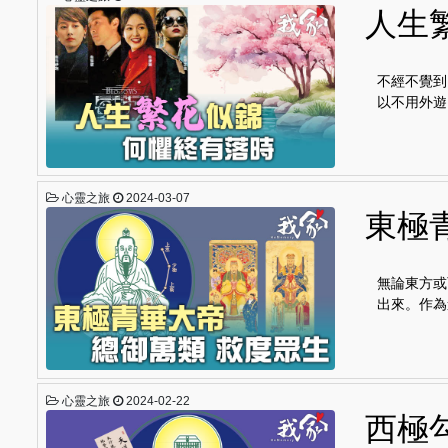
人生
不經不覺到
以不用外遊
心靈之旅
2024-03-07
東極
無論東方或
出來。作為
心靈之旅
2024-02-22
西極