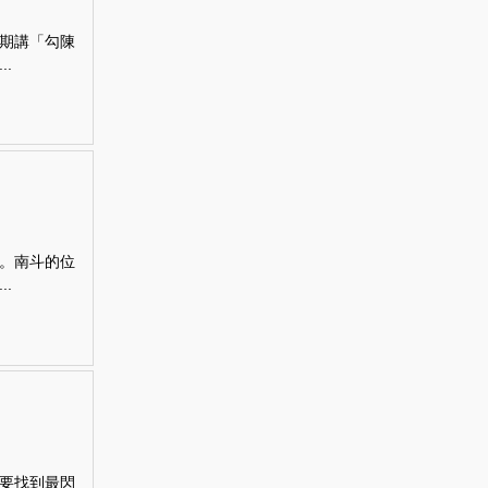
期講「勾陳
.
。南斗的位
.
要找到最閃