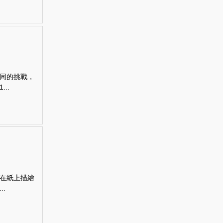
同的挑戰，
..
在紙上描繪
.