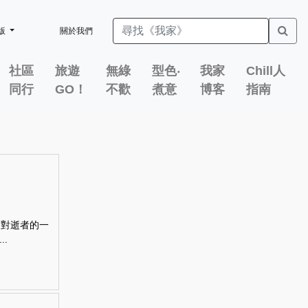
版
關於我們
社區
旅遊
無綠
型色‧
我家
Chill人
同行
GO！
不歡
煮意
博客
指南
了對逝者的一
.