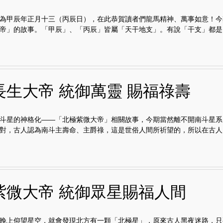
為甲辰年正月十三（丙辰日），在此恭賀讀者們龍馬精神、萬事如意！今
帝」的故事。「甲辰」、「丙辰」皆屬「天干地支」。有說「干支」都是..
長生大帝 統御萬靈 賜福祿壽
斗星的神格化——「北極紫微大帝」相關故事，今期當然離不開南斗星系
對，古人認為南斗主壽命、主爵祿，這是世俗人間所祈望的，所以在古人..
紫微大帝 統御眾星賜福人間
晚上仰望星空，就會發現北方有一顆「北極星」，原來古人黑夜迷路，只