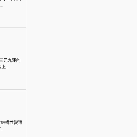
.
水三元九運的
...
會結構性變遷
..