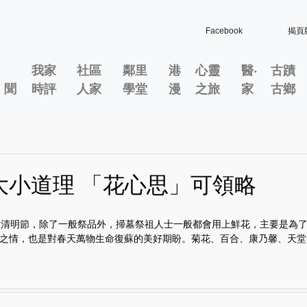
Facebook
揭頁
我家
社區
鄰里
港
心靈
醫‧
古蹟
」聞
時評
人家
學堂
漫
之旅
家
古鄉
大小道理 「花心思」可領略
日清明節，除了一般祭品外，掃墓祭祖人士一般都會用上鮮花，主要是為
之情，也是對春天萬物生命復蘇的美好期盼。菊花、百合、康乃馨、天堂..