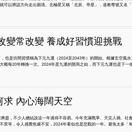
就可以辨認方向走出困境。北極星又稱「北辰、帝星」，道教尊號又名「..
4改變常改變 養成好習慣迎挑戰
來了，也是坊間習慣稱為下元九運（2024至2043年）的開始。根據玄空風
大概每20年轉換一次。2024年是九運的開局之始，而下元九運也是下一個上
何求 內心海闊天空
歲末將盡，不少人總結說這一年過得不容易。今年充滿戰爭、天災人禍、社
不景等，令人感覺焦慮不安，2024年看似也是悲觀的一年。避免太多「有.