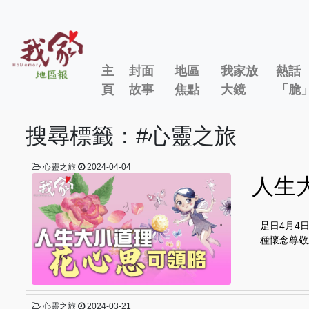
主
封面
地區
我家放
熱話
頁
故事
焦點
大鏡
「脆
搜尋標籤：#心靈之旅
心靈之旅
2024-04-04
人生
是日4月4
種懷念尊敬
心靈之旅
2024-03-21