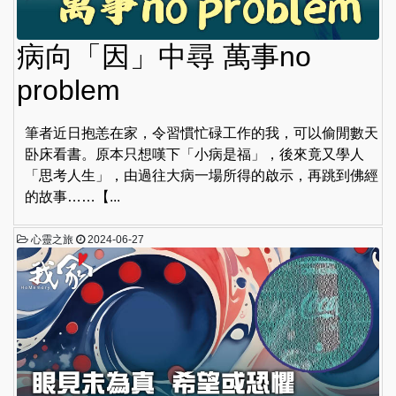
病向「因」中尋 萬事no
problem
筆者近日抱恙在家，令習慣忙碌工作的我，可以偷閒數天
卧床看書。原本只想嘆下「小病是福」，後來竟又學人
「思考人生」，由過往大病一場所得的啟示，再跳到佛經
的故事……【...
心靈之旅
2024-06-27