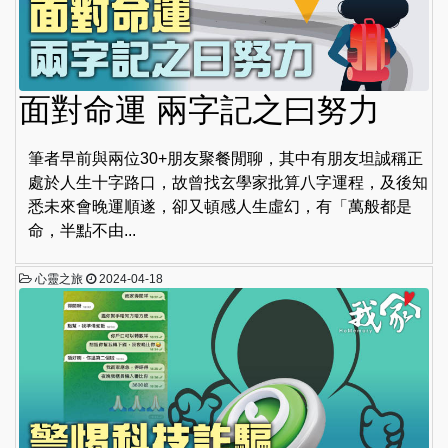
面對命運 兩字記之曰努力
筆者早前與兩位30+朋友聚餐閒聊，其中有朋友坦誠稱正
處於人生十字路口，故曾找玄學家批算八字運程，及後知
悉未來會晚運順遂，卻又頓感人生虛幻，有「萬般都是
命，半點不由...
心靈之旅
2024-04-18