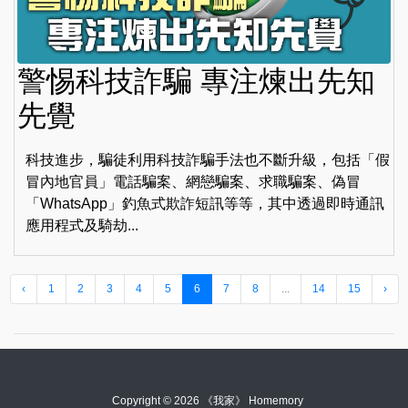
警惕科技詐騙 專注煉出先知
先覺
科技進步，騙徒利用科技詐騙手法也不斷升級，包括「假
冒內地官員」電話騙案、網戀騙案、求職騙案、偽冒
「WhatsApp」釣魚式欺詐短訊等等，其中透過即時通訊
應用程式及騎劫...
‹
1
2
3
4
5
6
7
8
...
14
15
›
Copyright © 2026 《我家》 Homemory