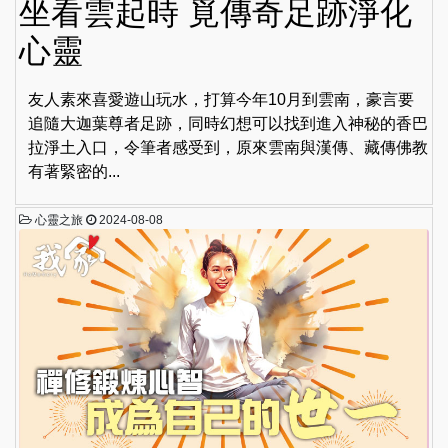
坐看雲起時 覓傳奇足跡淨化
心靈
友人素來喜愛遊山玩水，打算今年10月到雲南，豪言要
追隨大迦葉尊者足跡，同時幻想可以找到進入神秘的香巴
拉淨土入口，令筆者感受到，原來雲南與漢傳、藏傳佛教
有著緊密的...
心靈之旅
2024-08-08