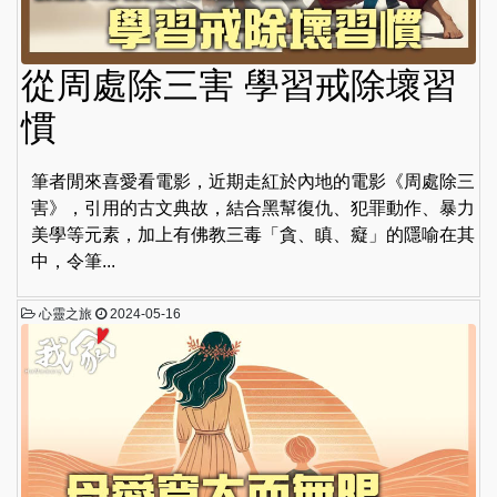
從周處除三害 學習戒除壞習
慣
筆者閒來喜愛看電影，近期走紅於內地的電影《周處除三
害》，引用的古文典故，結合黑幫復仇、犯罪動作、暴力
美學等元素，加上有佛教三毒「貪、瞋、癡」的隱喻在其
中，令筆...
心靈之旅
2024-05-16