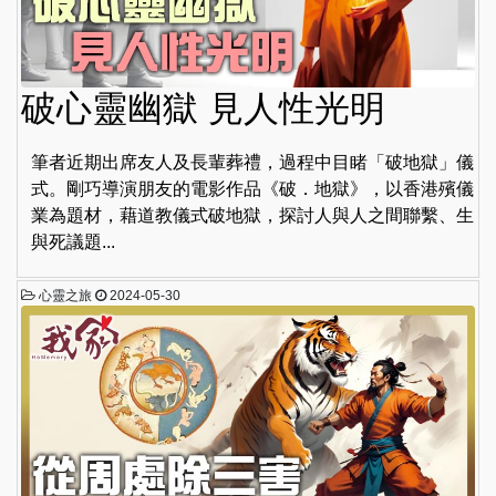
破心靈幽獄 見人性光明
筆者近期出席友人及長輩葬禮，過程中目睹「破地獄」儀
式。剛巧導演朋友的電影作品《破．地獄》，以香港殯儀
業為題材，藉道教儀式破地獄，探討人與人之間聯繫、生
與死議題...
心靈之旅
2024-05-30