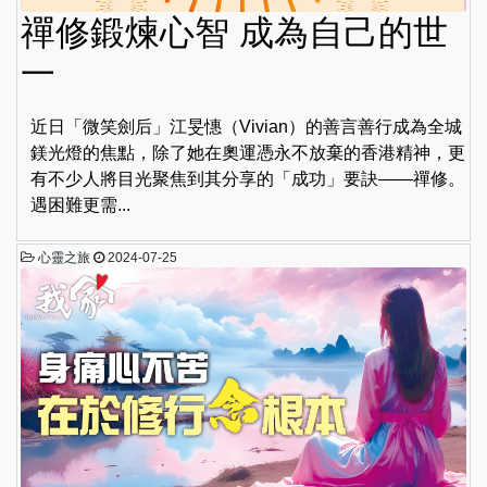
禪修鍛煉心智 成為自己的世
一
近日「微笑劍后」江旻憓（Vivian）的善言善行成為全城
鎂光燈的焦點，除了她在奧運憑永不放棄的香港精神，更
有不少人將目光聚焦到其分享的「成功」要訣——禪修。
遇困難更需...
心靈之旅
2024-07-25