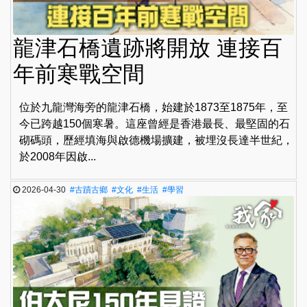
龍津石橋遺跡將開放 連接百
年前寒戰空間
位於九龍灣海旁的龍津石橋，始建於1873至1875年，至
今已跨越150個寒暑。這座曾經是香港最長、最堅固的石
砌碼頭，歷經填海與啟德機場擴建，被埋沒長達半世紀，
於2008年因啟...
2026-04-30
#古蹟古鄉
#文化
#生活
#學習