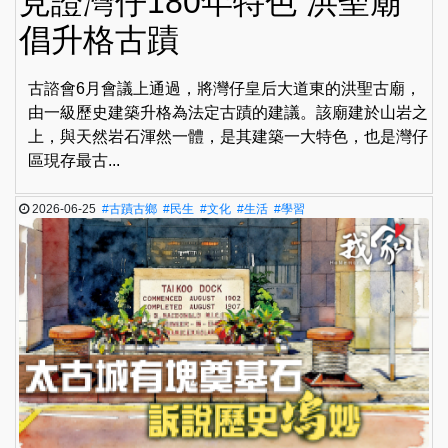
見證灣仔180年特色 洪聖廟
倡升格古蹟
古諮會6月會議上通過，將灣仔皇后大道東的洪聖古廟，
由一級歷史建築升格為法定古蹟的建議。該廟建於山岩之
上，與天然岩石渾然一體，是其建築一大特色，也是灣仔
區現存最古...
2026-06-25
#古蹟古鄉
#民生
#文化
#生活
#學習