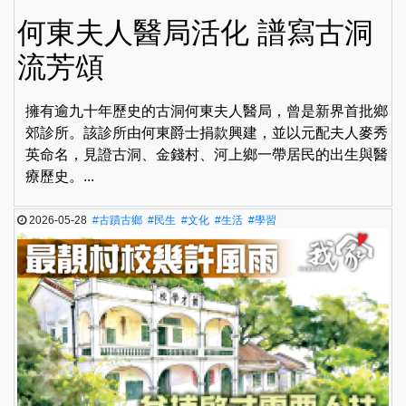
何東夫人醫局活化 譜寫古洞
流芳頌
擁有逾九十年歷史的古洞何東夫人醫局，曾是新界首批鄉
郊診所。該診所由何東爵士捐款興建，並以元配夫人麥秀
英命名，見證古洞、金錢村、河上鄉一帶居民的出生與醫
療歷史。...
2026-05-28
#古蹟古鄉
#民生
#文化
#生活
#學習