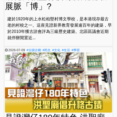
展脈「博」?
建於1920年的上水松柏塱村博文學校，是本港現存最古
老的村校之一。這座見證新界教育發展逾百年的建築，早
於2010年獲古諮會評為三級歷史建築。北區區議會近期
就停辦閒置近...
2026-07-09
#古蹟古鄉
#民生
#文化
#生活
#學習