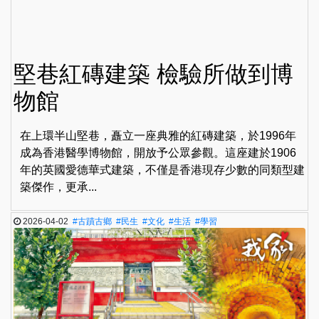
堅巷紅磚建築 檢驗所做到博
物館
在上環半山堅巷，矗立一座典雅的紅磚建築，於1996年
成為香港醫學博物館，開放予公眾參觀。這座建於1906
年的英國愛德華式建築，不僅是香港現存少數的同類型建
築傑作，更承...
2026-04-02
#古蹟古鄉
#民生
#文化
#生活
#學習