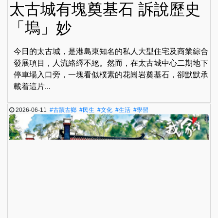
太古城有塊奠基石 訴說歷史
「塢」妙
今日的太古城，是港島東知名的私人大型住宅及商業綜合
發展項目，人流絡繹不絕。然而，在太古城中心二期地下
停車場入口旁，一塊看似樸素的花崗岩奠基石，卻默默承
載着這片...
2026-06-11
#古蹟古鄉
#民生
#文化
#生活
#學習