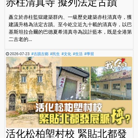
赤柱清真寺 擬列法定古蹟
矗立於赤柱監獄建築群內、一級歷史建築赤柱清真寺，獲
建議升格為法定古蹟。至今屹立近九十載的清真寺，以巴
基斯坦拉合爾的巴德夏希清真寺為設計藍本，既是全港第
二古老的...
2026-07-23
#古蹟古鄉
#民生
#文化
#生活
#學習
活化松柏塱村校 緊貼北都發