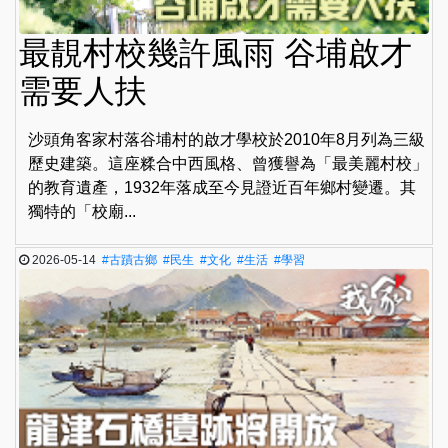
最靚村校幾許風雨 谷埔啟才
需要人扶
沙頭角客家村落谷埔村的啟才學校於2010年8月列為三級
歷史建築。這座糅合中西風格、曾獲譽為「最美麗村校」
的教育遺產，1932年落成至今見證近百年鄉村變遷。其
獨特的「校廟...
2026-05-14
#古蹟古鄉
#民生
#文化
#生活
#學習