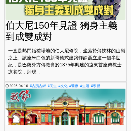
伯大尼150年見證 獨身主義
到成雙成對
一直是熱門婚禮場地的伯大尼修院，坐落於薄扶林的山嶺
之上。該座米白色的新哥德式建築靜靜矗立逾一個半世
紀，是巴黎外方傳教會於1875年興建的遠東首座傳教士
療養院，到現...
2026-04-16
#古蹟古鄉
#民生
#文化
#醫療
#生活
#學習