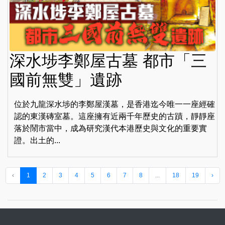
深水埗李鄭屋古墓 都市「三
國前無雙」遺跡
位於九龍深水埗的李鄭屋漢墓，是香港迄今唯一一座經確
認的東漢磚室墓。這座擁有近兩千年歷史的古蹟，靜靜座
落於鬧市當中，成為研究漢代本港歷史與文化的重要實
證。出土的...
‹
1
2
3
4
5
6
7
8
...
18
19
›