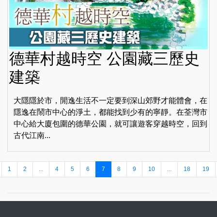
德華村越時空 公園藏三歷史
建築
大隱隱於市，閒逸生活不一定要到深山郊野才能體會，在
隱逸在鬧市中心的淨土，都能找到少有的寧靜。在荃灣市
中心給大廈包圍的德華公園，就可讓遊客穿越時空，回到
古代江南...
1
2
...
4
5
6
7
8
9
10
...
18
19