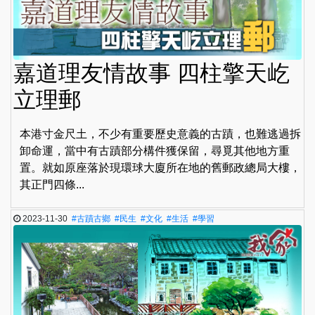
嘉道理友情故事 四柱擎天屹
立理郵
本港寸金尺土，不少有重要歷史意義的古蹟，也難逃過拆
卸命運，當中有古蹟部分構件獲保留，尋覓其他地方重
置。就如原座落於現環球大廈所在地的舊郵政總局大樓，
其正門四條...
2023-11-30
#古蹟古鄉
#民生
#文化
#生活
#學習