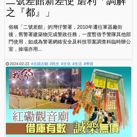
二號差館新差使 磨利「調解
之『都』」
俗稱「二號差館」的灣仔警署，2010年遷往軍器廠街
後，舊警署建築物完成警政任務，一度暫借予警隊其他部
門使用，如成為警署網絡安全及科技罪案調查科臨時辦公
室，操場亦用...
2024-02-22
#古蹟古鄉
#民生
#文化
#生活
#學習