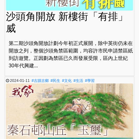
沙頭角開放 新樓街「有排」
威
第二期沙頭角開放計劃今年初正式展開，除中英街仍未在
開放之列，整個沙頭角禁區範圍，均容許市民申請禁區紙
到訪遊覽。正因劃為禁區已久而發展受限，區內上世紀
30年代興建...
2024-01-11
#古蹟古鄉
#民生
#文化
#生活
#學習