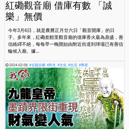
紅磡觀音廟 借庫有數 「誠
樂」無價
今年3月6日，就是農曆正月廿六日「觀音開庫」的日
子。多年來，紅磡差館里觀音廟的借庫香火最為鼎盛，善
信絡繹不絕，每每早一晚開始由附近街道到球場已有善信
輪候入廟。據...
2024-02-08
#古蹟古鄉
#民生
#文化
#生活
#學習