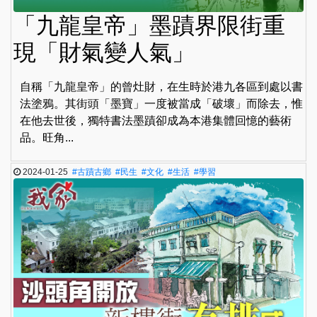
「九龍皇帝」墨蹟界限街重
現「財氣變人氣」
自稱「九龍皇帝」的曾灶財，在生時於港九各區到處以書
法塗鴉。其街頭「墨寶」一度被當成「破壞」而除去，惟
在他去世後，獨特書法墨蹟卻成為本港集體回憶的藝術
品。旺角...
2024-01-25
#古蹟古鄉
#民生
#文化
#生活
#學習