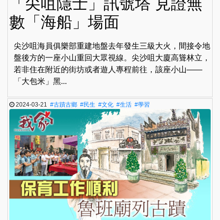
「尖咀隱士」訊號塔 見證無
數「海船」場面
尖沙咀海員俱樂部重建地盤去年發生三級大火，間接令地
盤後方的一座小山重回大眾視線。尖沙咀大廈高聳林立，
若非住在附近的街坊或者遊人專程前往，該座小山——
「大包米」黑...
2024-03-21
#古蹟古鄉
#民生
#文化
#生活
#學習