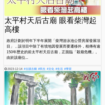
太平村天后古廟 眼看柴灣起
高樓
政府計劃於明年下半年展開「柴灣游泳池公營房屋發展項
目」，該項目中除了有墳地因發展而要遷移外，相傳有逾
150年歷史的前太平村天后古廟，正面臨「殺廟危機」。
由於該廟位...
2023-12-14
#古蹟古鄉
#民生
#文化
#生活
#學習