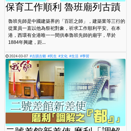
保育工作順利 魯班廟列古蹟
魯班先師是中國建築界的「百匠之師」，建築業等三行的
從業員一直以他為祭祀對象，祈求工作順利平安。在本
港，西環有全港唯一一間供奉魯班先師的廟宇，早於
1884年興建，距...
2024-03-07
#古蹟古鄉
#民生
#文化
#生活
#學習