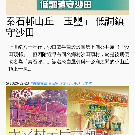
秦石邨山丘「玉璽」 低調鎮
守沙田
上世紀八十年代，沙田著手建設該區第七個公共屋邨「沙
田頭邨」，但因附近早有同名鄉村沙田頭村，於是後期便
改名為「秦石邨」。該名來自屋邨與車公廟之間的小山丘
頂上一塊...
2023-12-28
#古蹟古鄉
#民生
#文化
#生活
#學習