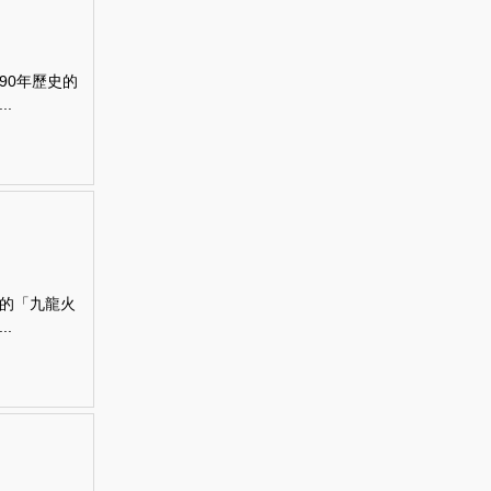
90年歷史的
.
的「九龍火
.