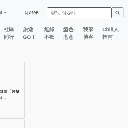
版
關於我們
社區
旅遊
無綠
型色‧
我家
Chill人
同行
GO！
不歡
煮意
博客
指南
隧道「煙墩
..