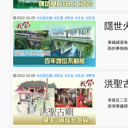
2022-10-20
#古蹟古鄉
#交通
#民生
#文化
#生活
隱世
東鐵綫過海
路的事物相
2022-10-06
#古蹟古鄉
#民生
#文化
#生活
#學習
洪聖
有接近二百
疫情漸趨穩