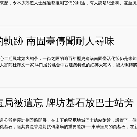
來歷，令不少郊遊人士經過都推測它們的用途，有人說是紀念碑、甚至風..
的軌跡 南固臺傳聞耐人尋味
心二期興建如火如荼，一街之隔的逾百年歷史建築南固臺活化卻仍是未知
人富商杜澤文一家14口居於糅合中西建築特色的紅磚大宅內，後人輾轉將.
痘局被遺忘 牌坊基石放巴士站旁
道公營房屋計劃即將開展，在山下的堅尼地城巴士總站附近，設置了一個
奠基石，這其實是香港對抗傳染病的重要遺蹟──東華痘局的奠基石，在新.