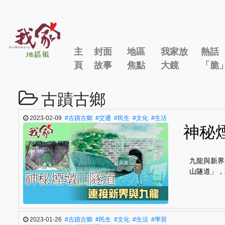
主
封面
地區
我家放
熱話
頁
故事
焦點
大鏡
「脆
古蹟古鄉
2023-02-09
#古蹟古鄉
#交通
#民生
#文化
#生活
神秘
九龍與新界
山隧道」，
2023-01-26
#古蹟古鄉
#民生
#文化
#生活
#學習