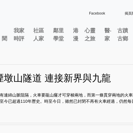
Facebook
揭頁
我家
社區
鄰里
港
心靈
醫‧
古蹟
」聞
時評
人家
學堂
漫
之旅
家
古鄉
煙墩山隧道 連接新界與九龍
有連綿山脈阻隔，火車要瓹山窿才可穿梭兩地，而第一條貫穿兩地的火車
至今已超過110年歷史。時至今日，雖然已封閉不再有火車經過，仍然每日.