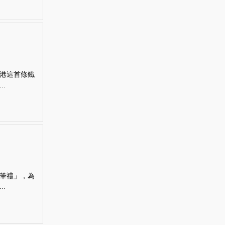
港這首條鐵
.
筆禮」，為
.