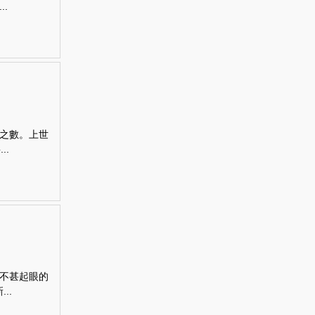
.
之數。上世
..
不甚起眼的
..