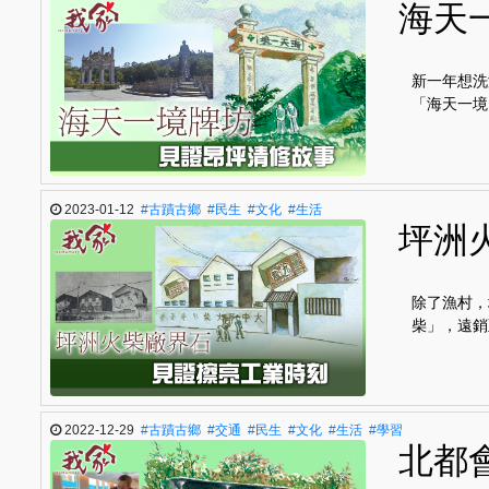
海天
新一年想洗
「海天一境
2023-01-12
#古蹟古鄉
#民生
#文化
#生活
坪洲
除了漁村，
柴」，遠銷
2022-12-29
#古蹟古鄉
#交通
#民生
#文化
#生活
#學習
北都