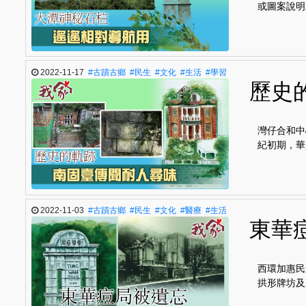
或圖案說明
2022-11-17
#古蹟古鄉
#民生
#文化
#生活
#學習
歷史
灣仔合和中
紀初期，華
2022-11-03
#古蹟古鄉
#民生
#文化
#醫療
#生活
東華
西環加惠民
拱形牌坊及