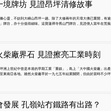
一境牌坊 見證昂坪清修故事
滌心靈，不妨到大嶼山昂坪一趟。除了大修兩年的天壇大佛已重開，有逾
」牌坊，亦十分值得細味。這寶蓮禪寺舊山門牌坊，見證僧人當年在荒蕪..
火柴廠界石 見證擦亮工業時刻
坪洲上世紀中曾是本港的早期工業「重鎮」，島上「大中國火柴廠」出產
至東南亞各地。雖然火柴廠早於一九七五年結業關閉，但由於當時不少坪..
會發展 孔嶺站冇鐵路有出路？