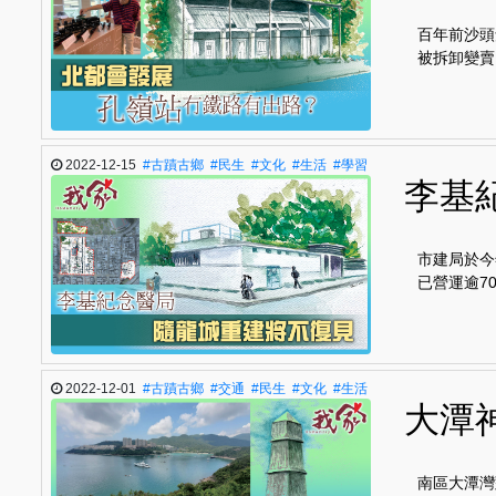
百年前沙頭
被拆卸變賣
2022-12-15
#古蹟古鄉
#民生
#文化
#生活
#學習
李基
市建局於今
已營運逾7
2022-12-01
#古蹟古鄉
#交通
#民生
#文化
#生活
大潭
南區大潭灣