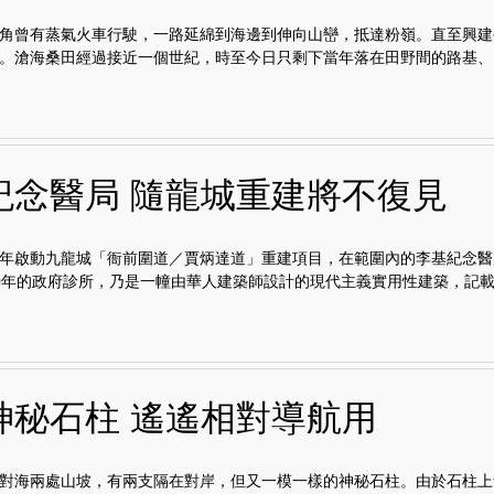
角曾有蒸氣火車行駛，一路延綿到海邊到伸向山巒，抵達粉嶺。直至興建
。滄海桑田經過接近一個世紀，時至今日只剩下當年落在田野間的路基、..
紀念醫局 隨龍城重建將不復見
年啟動九龍城「衙前圍道／賈炳達道」重建項目，在範圍內的李基紀念醫
0年的政府診所，乃是一幢由華人建築師設計的現代主義實用性建築，記載.
神秘石柱 遙遙相對導航用
對海兩處山坡，有兩支隔在對岸，但又一模一樣的神秘石柱。由於石柱上