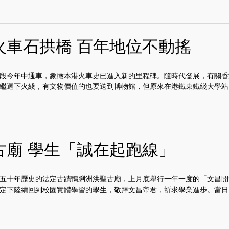
火車石拱橋 百年地位不動搖
段今年中通車，象徵本港火車史已進入新的里程碑。隨時代發展，有關香
繼退下火綫，有文物價值的也要送到博物館，但原來在港鐵東鐵綫大學站..
古廟 學生「誠在起跑線」
五十年歷史的法定古蹟鴨脷洲洪聖古廟，上月底舉行一年一度的「文昌開
定下陸續回到校園實體學習的學生，敬拜文昌帝君，祈求學業進步。當日..