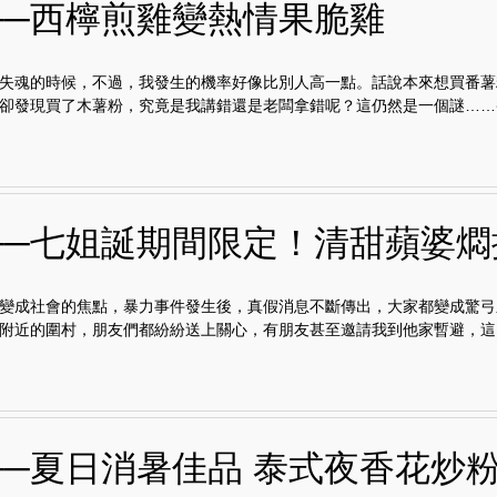
──西檸煎雞變熱情果脆雞
失魂的時候，不過，我發生的機率好像比別人高一點。話說本來想買番薯
卻發現買了木薯粉，究竟是我講錯還是老闆拿錯呢？這仍然是一個謎……番薯
──七姐誕期間限定！清甜蘋婆燜
變成社會的焦點，暴力事件發生後，真假消息不斷傳出，大家都變成驚弓
附近的圍村，朋友們都紛紛送上關心，有朋友甚至邀請我到他家暫避，這..
──夏日消暑佳品 泰式夜香花炒