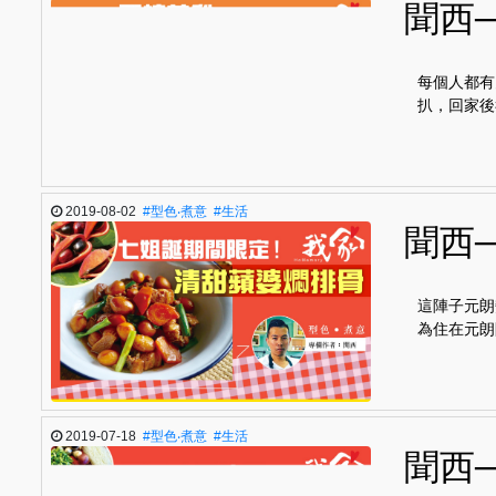
聞西
每個人都有
扒，回家後
2019-08-02
#型色‧煮意
#生活
聞西
這陣子元朗
為住在元朗
2019-07-18
#型色‧煮意
#生活
聞西