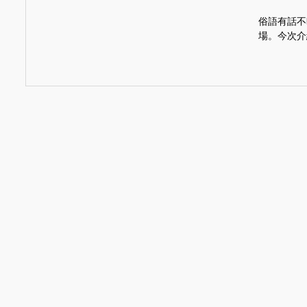
俗語有話不
場。今次介
2019-07-04
#型色‧煮意
#生活
聞西
朋友笑說：
兄分明在「
2019-06-20
#型色‧煮意
聞西
有很多為人