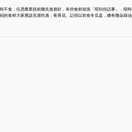
時不食，任憑農業技術幾先進都好，有些食材就係「唔到你話事」，啱時
紹的食材大家應該見過吃過：夜香花。記得以前食冬瓜盅，總有幾朵綠油油.
──潮式煮法好滋味 豆醬雲耳炆
「我阿媽最叻煮雞翼，梗係啦！每個禮拜都煮一次，因為佢知我鍾意食囉
曬命」啦，完全不似投訴吧！哈哈……嫲嫲從前也經常煮雞翼給我吃，有時.
──苦盡甘來的美味 花蟹炒苦瓜
父母的朋友都向我訴苦，現在小孩都喜歡揀飲擇食，買餸愈來愈有難度。