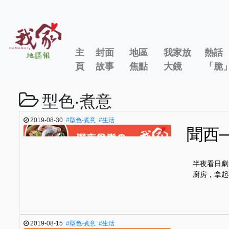
主
封面
地區
我家放
熱話
頁
故事
焦點
大鏡
「脆
型色‧煮意
2019-08-30
#型色‧煮意
#生活
聞西
半夜看日劇
廚房，拿起
2019-08-15
#型色‧煮意
#生活