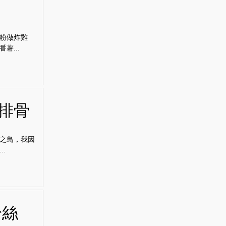
粉做炸雞
...
排骨
之鳥，我因
.
粉絲