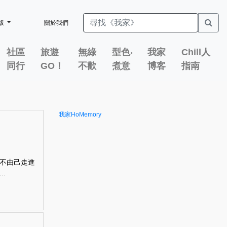
版
關於我們
社區
旅遊
無綠
型色‧
我家
Chill人
同行
GO！
不歡
煮意
博客
指南
我家HoMemory
不由己走進
.