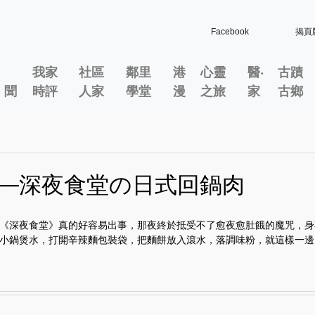
Facebook
揭頁
我家
社區
鄰里
港
心靈
醫‧
古蹟
」聞
時評
人家
學堂
漫
之旅
家
古鄉
──深夜食堂の日式回鍋肉
《深夜食堂》真的好容易出事，那夜終於抵受不了愈夜愈肚餓的魔咒，身
小鍋煲水，打開辛辣麵包裝袋，把麵餅放入滾水，落調味粉，就這樣一邊..