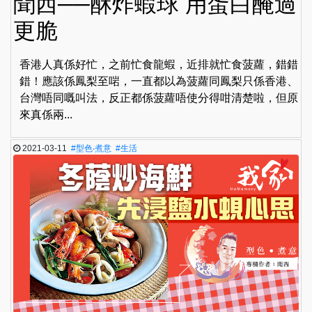
聞西──酥炸蝦球 用蛋白醃過
更脆
香港人真係好忙，之前忙食龍蝦，近排就忙食菠蘿，錯錯
錯！應該係鳳梨至啱，一直都以為菠蘿同鳳梨只係香港、
台灣唔同嘅叫法，反正都係菠蘿唔使分得咁清楚啦，但原
來真係兩...
2021-03-11
#型色‧煮意
#生活