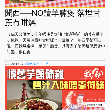
聞西──NO羶羊腩煲 落埋甘
蔗冇咁燥
真係天公做美，今年唔使著短袖T恤過聖誕，總算有番少
少氣氛。天氣凍最好食咩呢？打邊爐？一年四季都可以
啦，而我嘅選擇一定係羊腩煲。其實煮羊腩煲唔係想像中
咁難，跟住食...
2020-12-17
#型色‧煮意
#生活