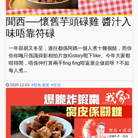
聞西──懷舊芋頭碌雞 醬汁入
味唔靠符碌
一年容易又冬至，過往都係阿媽一個人煮十幾個餸，而你
你你哋只係識得影相拍片放IGstory呃下like。今年大家都
咁得閒，唔係仲打算兩手fing fing咁返屋企做節呀？不如
每人煮...
2020-12-03
#型色‧煮意
#生活