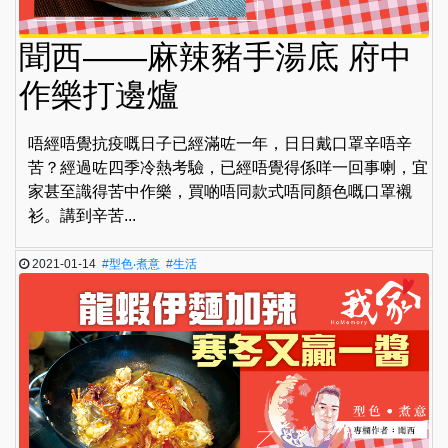
聞西——麻辣豬手湯底 府中
作樂打邊爐
唔經唔覺抗疫嘅日子已經滿咗一年，日日戴口罩辛唔辛
苦？經過咗四季冷熱考驗，已經唔覺得係咩一回事喇，宜
家甚至識得苦中作樂，買啲唔同款式唔同顏色嘅口罩襯
衫。講到辛苦...
2021-01-14
#型色‧煮意
#生活