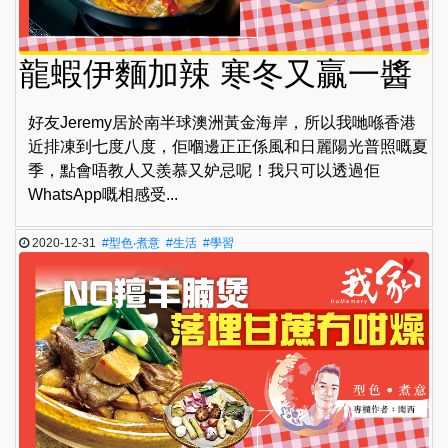
龍蝦伊麵加辣 寒冬又贏一醬
好友Jeremy居於南半球澳洲黃金海岸，所以我哋喺香港
近排凍到七度八度，佢嗰邊正正係風和日麗陽光普照嘅夏
季，點會唔教人又羨慕又妒忌呢！我只可以透過佢
WhatsApp嘅相感受...
2020-12-31
#型色‧煮意
#生活
#學習