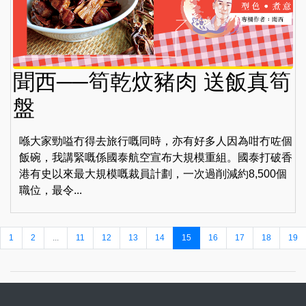
聞西──筍乾炆豬肉 送飯真筍
盤
喺大家勁嗌冇得去旅行嘅同時，亦有好多人因為咁冇咗個
飯碗，我講緊嘅係國泰航空宣布大規模重組。國泰打破香
港有史以來最大規模嘅裁員計劃，一次過削減約8,500個
職位，最令...
1
2
...
11
12
13
14
15
16
17
18
19