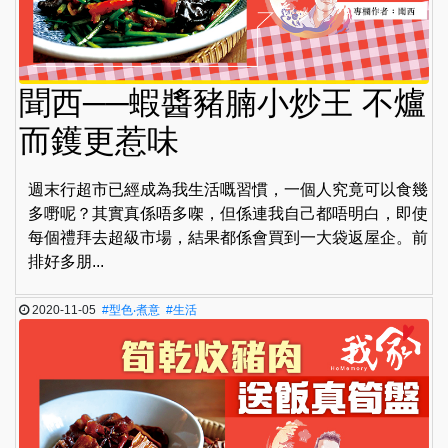
聞西──蝦醬豬腩小炒王 不爐
而鑊更惹味
週末行超市已經成為我生活嘅習慣，一個人究竟可以食幾
多嘢呢？其實真係唔多㗎，但係連我自己都唔明白，即使
每個禮拜去超級市場，結果都係會買到一大袋返屋企。前
排好多朋...
2020-11-05
#型色‧煮意
#生活