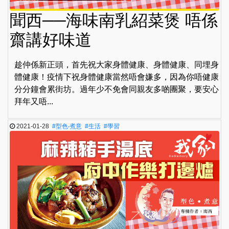
聞西──海味南乳紹菜煲 唔係
齋講好味道
趁仲係新正頭，首先祝大家身體健康、身體健康、同埋身
體健康！疫情下祝身體健康當然唔會嫌多，因為你唔健康
分分鐘會累街坊。過年少不免會同親友多啲團聚，要安心
拜年又唔...
2021-01-28
#型色‧煮意
#生活
#學習