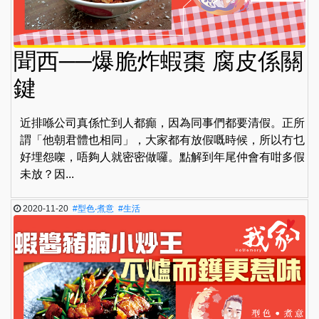
聞西──爆脆炸蝦棗 腐皮係關
鍵
近排喺公司真係忙到人都癲，因為同事們都要清假。正所
謂「他朝君體也相同」，大家都有放假嘅時候，所以冇乜
好埋怨㗎，唔夠人就密密做囉。點解到年尾仲會有咁多假
未放？因...
2020-11-20
#型色‧煮意
#生活