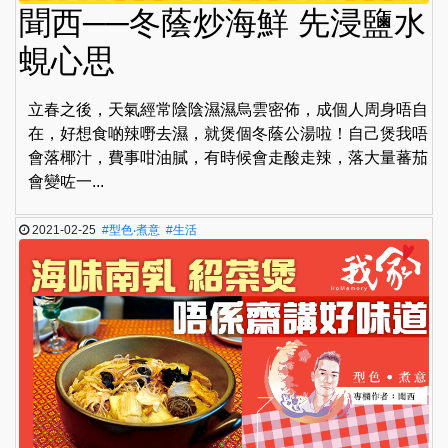
聞西──冬蔭炒海鮮 先浸鹽水
蜆心思
立春之後，天氣經常陰陰濕濕烏雲密佈，成個人周身唔自
在，好想食啲辣嘢去濕，就煲個冬蔭公湯啦！自己煲我唔
會落椰汁，費事咁油膩，有時候會走酸走辣，落大量蕃茄
會變咗一...
2021-02-25
#型色‧煮意
#生活