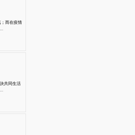
萬；而在疫情
.
決共同生活
.