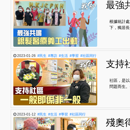
最強
根據統計處
下，獨居長
2023-01-26
#民生
#專訪
#生活
#學習
#社區同行
支持
社區，是以
問題而生。
2023-01-12
#民生
#生活
#學習
#社區同行
殘奧