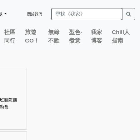
版
關於我們
社區
旅遊
無綠
型色‧
我家
Chill人
同行
GO！
不歡
煮意
博客
指南
班聽障朋
...