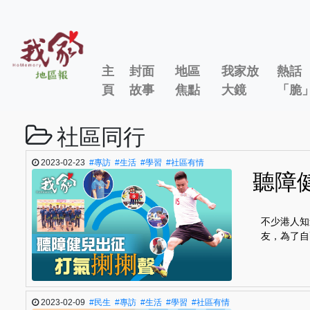
主
封面
地區
我家放
熱話
頁
故事
焦點
大鏡
「脆
社區同行
2023-02-23
#專訪
#生活
#學習
#社區有情
聽障
不少港人知
友，為了自
2023-02-09
#民生
#專訪
#生活
#學習
#社區有情