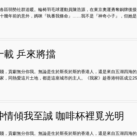
各區弱勢社群送暖。輪椅羽毛球運動員陳浩源，在東京奧運勇奪銅牌後接
十幾年前的意外，媽咪『執番我條命』……我不是『神奇小子』，但她是我.
十載 乒來將擋
賤，貢獻無分你我。無論是生於斯長於斯的香港人，還是來自五湖四海的
家，同熱愛這片土地，都是這座城市的主人。《我家》趁香港特區成立25.
沖情傾我至誠 咖啡杯裡覓光明
賤，貢獻無分你我。無論是生於斯長於斯的香港人，還是來自五湖四海的