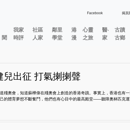
Facebook
揭頁
我家
社區
鄰里
港
心靈
醫‧
古蹟
」聞
時評
人家
學堂
漫
之旅
家
古鄉
健兒出征 打氣揦揦聲
道殘奧會，知道蘇樺偉在殘奧會上創造的香港奇蹟。事實上，香港也有一
己的體育夢想不斷奮鬥，他們也有心目中的最高殿堂——聽障奧林匹克運動會