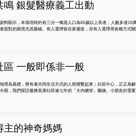
共鳴 銀髮醫療義工出動
資料顯示，本港現時約有三分一獨居人口為65歲以上長者，人數多達15
者面對的困境尤其嚴峻。有人選擇留在家避疫，亦有人選擇用各種方式關..
社區 一般即係非一般
地理為基礎，將有著共同生活方式的人群聯繫起來；社區中心，正正為解
今期，我們探訪服務長康社區逾七年的「大內總管」蘭姨。小朋友好需要..
得主的神奇媽媽