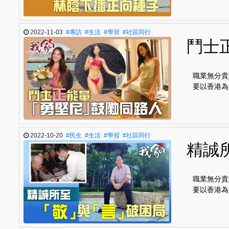
2022-11-03
#專訪
#生活
#學習
#社區同行
鬥士
職業無分貴
要以香港為
2022-10-20
#民生
#生活
#學習
#社區同行
精誠
職業無分貴
要以香港為