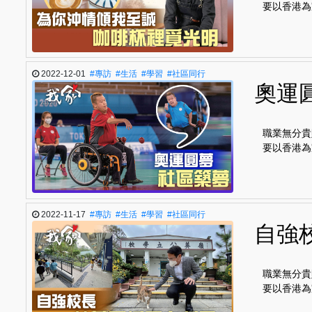
要以香港為
2022-12-01
#專訪
#生活
#學習
#社區同行
奧運
職業無分貴
要以香港為
2022-11-17
#專訪
#生活
#學習
#社區同行
自強
職業無分貴
要以香港為