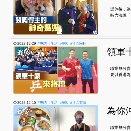
退休後，為
時含淚說「
2022-12-29
#專訪
#生活
#學習
#社區同行
領軍
職業無分貴
要以香港為
2022-12-15
#專訪
#生活
#學習
#社區有情
為你
職業無分貴