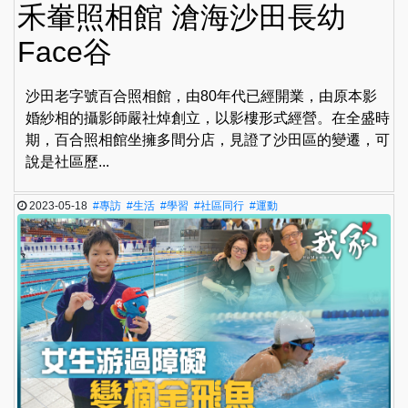
禾輋照相館 滄海沙田長幼
Face谷
沙田老字號百合照相館，由80年代已經開業，由原本影
婚紗相的攝影師嚴社焯創立，以影樓形式經營。在全盛時
期，百合照相館坐擁多間分店，見證了沙田區的變遷，可
說是社區歷...
2023-05-18
#專訪
#生活
#學習
#社區同行
#運動