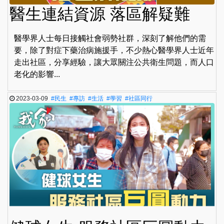
醫生連結資源 落區解疑難
醫學界人士每日接觸社會弱勢社群，深刻了解他們的需
要，除了對症下藥治病施援手，不少熱心醫學界人士近年
走出社區，分享經驗，讓大眾關注公共衛生問題，而人口
老化的影響...
2023-03-09
#民生
#專訪
#生活
#學習
#社區同行