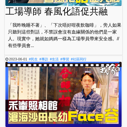
工場導師 春風化語促共融
「我昨晚睡不著」、「下次唔好咁夜飲咖啡」，旁人如果
只聽到這些對話，不禁誤會沒有血緣關係的他們是一家
人。現實中，她就如媽媽一樣為工場學員帶來安全感。//
有些學員會...
2023-06-01
#民生
#專訪
#生活
#學習
#社區同行