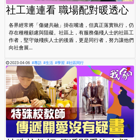
社工連連看 職場配對暖透心
各界經常將「傷健共融」掛在嘴邊，但真正落實執行，仍
存在種種顧慮與阻礙。社區上，有服務傷殘人士的社區工
作者，堅守做殘疾人士的後盾，更是同行者，努力讓他們
向社會展...
2023-04-06
#專訪
#生活
#學習
#社區同行