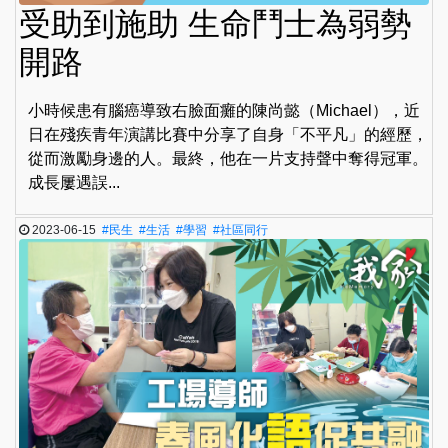
受助到施助 生命鬥士為弱勢
開路
小時候患有腦癌導致右臉面癱的陳尚懿（Michael），近
日在殘疾青年演講比賽中分享了自身「不平凡」的經歷，
從而激勵身邊的人。最終，他在一片支持聲中奪得冠軍。
成長屢遇誤...
2023-06-15
#民生
#生活
#學習
#社區同行