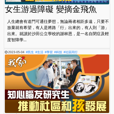
女生游過障礙 變摘金飛魚
人生總會有道門可通往夢想，無論兩者相距多遠，只要不
放棄就有希望，有人是將路「行」出來的，有人則「游」
出來。就讀於沙田公立學校的謝林恩，是一名自閉症及輕
度智障學...
2023-05-04
#民生
#生活
#學習
#科技
#社區同行