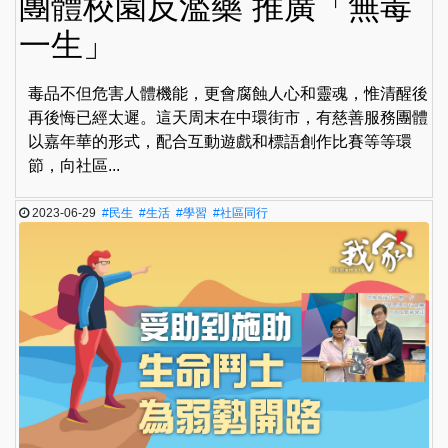
團體校園反濫藥 推廣「無毒
一生」
毒品不但危害人體機能，更會腐蝕人心和靈魂，惟清醒後
再後悔已經太遲。這天周末在中環街市，有慈善服務團體
以嘉年華的形式，配合互動遊戲和標語創作比賽等等環
節，向社區...
2023-06-29
#民生
#生活
#學習
#社區同行