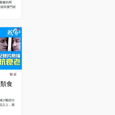
東藥廠的商
香港與澳門經
醫‧家
4類食
減少皺紋出
品之上，最