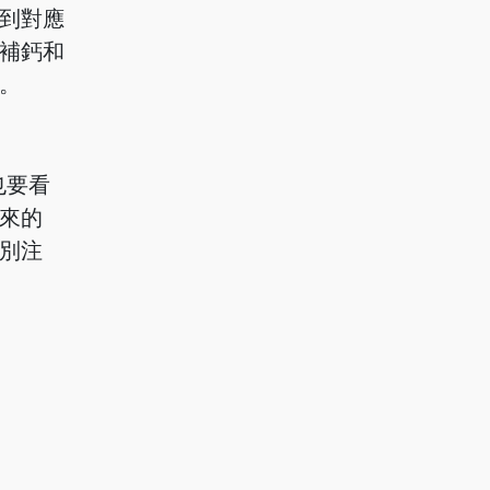
到對應
補鈣和
。
也要看
來的
別注