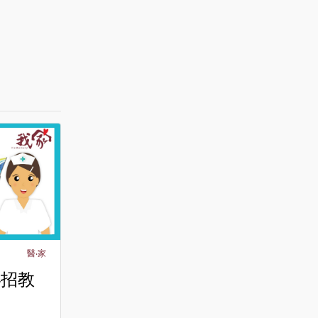
醫‧家
4招教