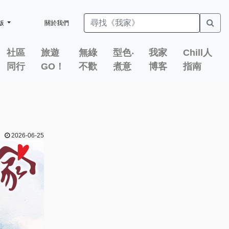
版
關於我們
社區
旅遊
無綠
型色‧
我家
Chill人
同行
GO！
不歡
煮意
博客
指南
2026-06-25