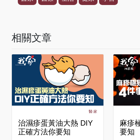
相關文章
醫‧家
治濕疹蛋黃油大熱 DIY
麻疹
正確方法你要知
要知