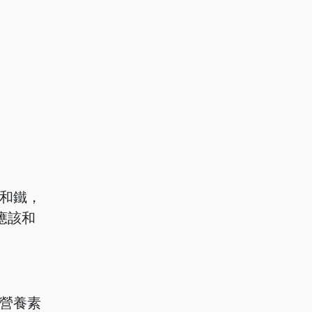
和鐵，
應該和
營養素