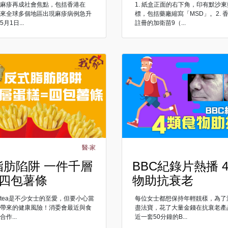
的麻疹再成社會焦點，包括香港在
1. 紙盒正面的右下角，印有默沙
以來全球多個地區出現麻疹病例急升
標，包括藥廠縮寫「MSD」。2. 
月1日...
註冊的加衛苗9（...
醫‧家
脂肪陷阱 一件千層
BBC紀錄片熱播 
=四包薯條
物助抗衰老
ghtea是不少女士的至愛，但要小心當
每位女士都想保持年輕靚樣，為了
肪帶來的健康風險！消委會最近與食
盡法寶，花了大量金錢在抗衰老產
作...
近一套50分鐘的B...