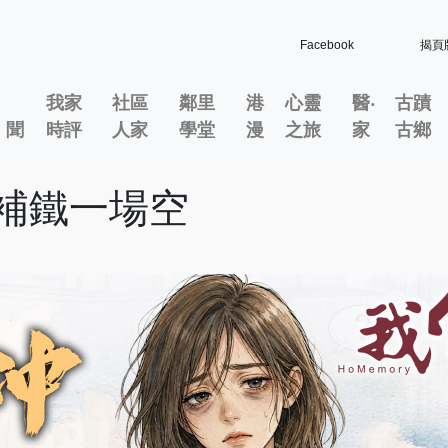
Facebook
揭頁
我家
社區
鄰里
港
心靈
醫‧
古蹟
」聞
時評
人家
學堂
漫
之旅
家
古鄉
補鐵一場空