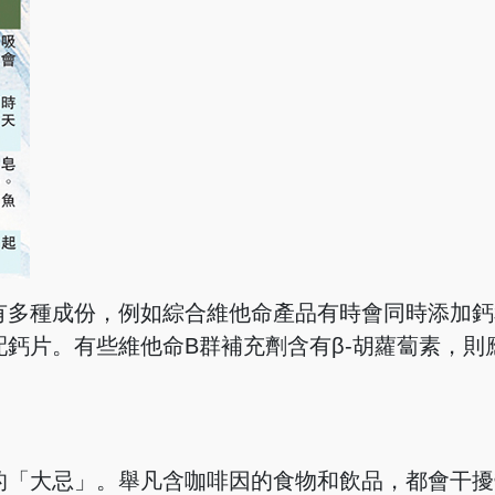
有多種成份，例如綜合維他命產品有時會同時添加鈣
鈣片。有些維他命B群補充劑含有β-胡蘿蔔素，則
的「大忌」。舉凡含咖啡因的食物和飲品，都會干擾