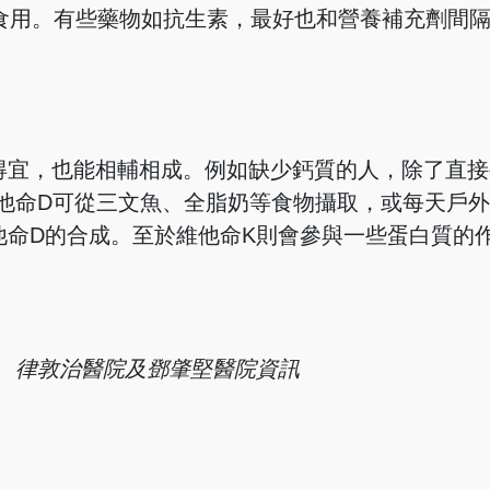
食用。有些藥物如抗生素，最好也和營養補充劑間
得宜，也能相輔相成。例如缺少鈣質的人，除了直接
他命D可從三文魚、全脂奶等食物攝取，或每天戶外
他命D的合成。至於維他命K則會參與一些蛋白質的
文章、律敦治醫院及鄧肇堅醫院資訊