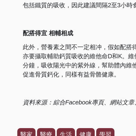
包括鐵質的吸收，因此建議間隔2至3小時
配搭得宜 相輔相成
此外，營養素之間不一定相冲，假如配搭
亦要攝取輔助鈣質吸收的維他命D和K。維
分鐘，吸收陽光中的紫外線，幫助體內維
促進骨質鈣化，同樣有益骨骼健康。
資料來源：綜合Facebook專頁、網站
醫家
醫療
生活
健康
學習