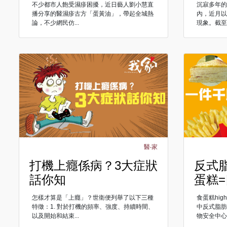
不少都市人飽受濕疹困擾，近日藝人劉小慧直
沉寂多年
播分享的醫濕疹古方「蛋黃油」，帶起全城熱
內，近月
論，不少網民仿...
現象。截至5
醫‧家
打機上癮係病？3大症狀
反式
話你知
蛋糕
怎樣才算是「上癮」？世衛便列舉了以下三種
食蛋糕hi
特徵：1. 對於打機的頻率、強度、持續時間、
中反式脂
以及開始和結束...
物安全中心合