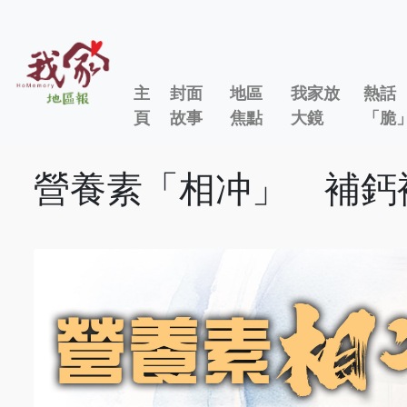
主
封面
地區
我家放
熱話
頁
故事
焦點
大鏡
「脆
營養素「相冲」 補鈣