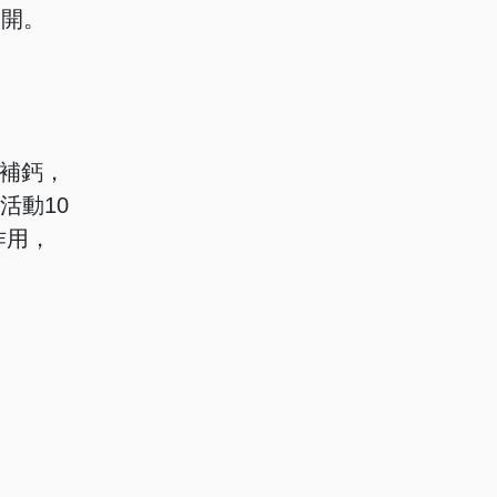
隔開。
補鈣，
活動10
作用，