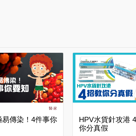
醫‧家
極易傳染！4件事你
HPV水貨針攻港 
你分真假