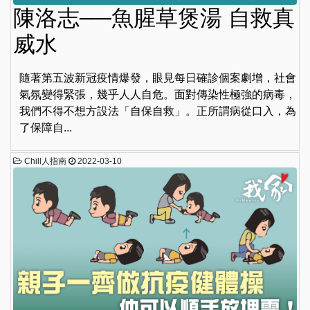
陳洛志──魚腥草煲湯 自救真
威水
隨著第五波新冠疫情爆發，眼見每日確診個案劇增，社會
氣氛變得緊張，幾乎人人自危。面對傳染性極強的病毒，
我們不得不想方設法「自保自救」。正所謂病從口入，為
了保障自...
Chill人指南
2022-03-10