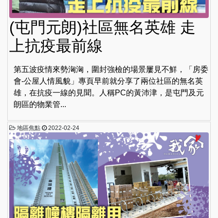
(屯門元朗)社區無名英雄 走
上抗疫最前線
第五波疫情來勢洶洶，圍封強檢的場景屢見不鮮，「房委
會-公屋人情風貌」專頁早前就分享了兩位社區的無名英
雄，在抗疫一線的見聞。人稱PC的黃沛津，是屯門及元
朗區的物業管...
地區焦點
2022-02-24