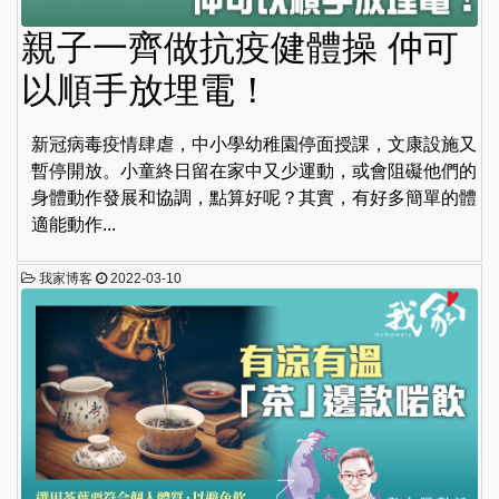
親子一齊做抗疫健體操 仲可
以順手放埋電！
新冠病毒疫情肆虐，中小學幼稚園停面授課，文康設施又
暫停開放。小童終日留在家中又少運動，或會阻礙他們的
身體動作發展和協調，點算好呢？其實，有好多簡單的體
適能動作...
我家博客
2022-03-10