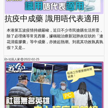
抗疫中成藥 識用唔代表適用
本港第五波疫情持續嚴峻，近日不少市民搶購生活所需，
除了必理痛等常見西藥，據稱能治療新冠肺炎症狀的「連
花清瘟膠囊」等中成藥，亦掀起熱潮。到底其功效孰真孰
假？又是...
社區人家
2022-02-25