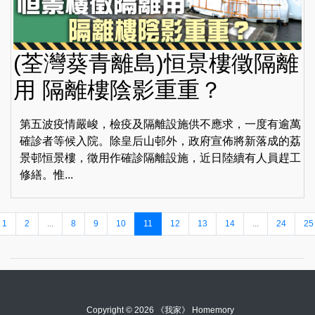
(荃灣葵青離島)恒景樓徵隔離
用 隔離樓陰影重重？
第五波疫情嚴峻，檢疫及隔離設施供不應求，一度有逾萬
確診者等候入院。除皇后山邨外，政府宣佈將新落成的荔
景邨恒景樓，徵用作確診隔離設施，近日陸續有人員趕工
修繕。惟...
1
2
...
8
9
10
11
12
13
14
...
24
25
Copyright © 2026 《我家》 Homemory