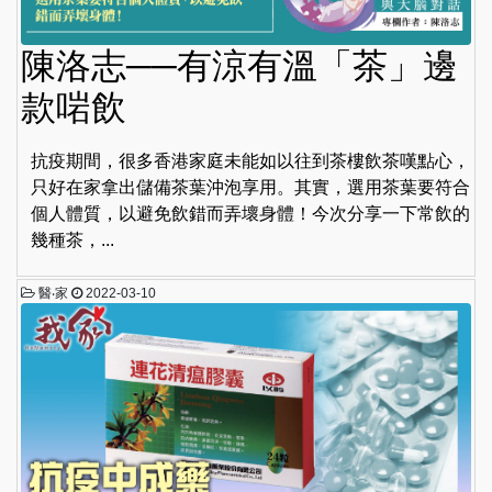
陳洛志──有涼有溫「茶」邊
款啱飲
抗疫期間，很多香港家庭未能如以往到茶樓飲茶嘆點心，
只好在家拿出儲備茶葉沖泡享用。其實，選用茶葉要符合
個人體質，以避免飲錯而弄壞身體！今次分享一下常飲的
幾種茶，...
醫‧家
2022-03-10