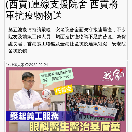
(西貢)連線支援院舍 西貢將
軍抗疫物物送
第五波疫情持續嚴峻，安老院舍全面失守接連爆疫，不少
院友及前線工作人員，均面臨抗疫物資不足的苦境。為保
護長者，香港義工聯盟及全港社區抗疫連線組織「安老院
舍抗疫物...
社區人家
2022-03-24