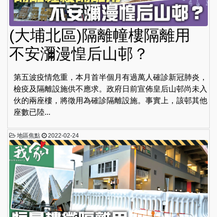
(大埔北區)隔離幢樓隔離用
不安瀰漫惶后山邨？
第五波疫情危重，本月首半個月有過萬人確診新冠肺炎，
檢疫及隔離設施供不應求。政府日前宣佈皇后山邨尚未入
伙的兩座樓，將徵用為確診隔離設施。事實上，該邨其他
座數已陸...
地區焦點
2022-02-24