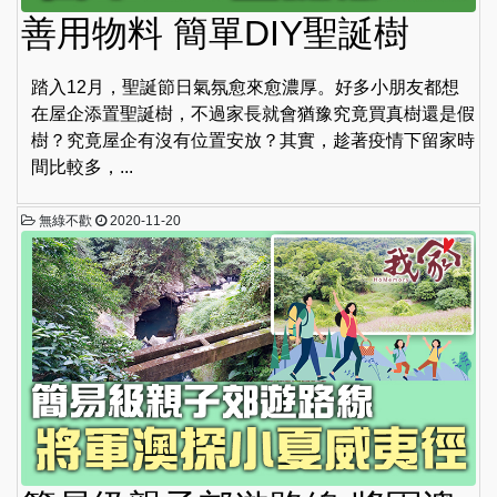
善用物料 簡單DIY聖誕樹
踏入12月，聖誕節日氣氛愈來愈濃厚。好多小朋友都想
在屋企添置聖誕樹，不過家長就會猶豫究竟買真樹還是假
樹？究竟屋企有沒有位置安放？其實，趁著疫情下留家時
間比較多，...
無綠不歡
2020-11-20