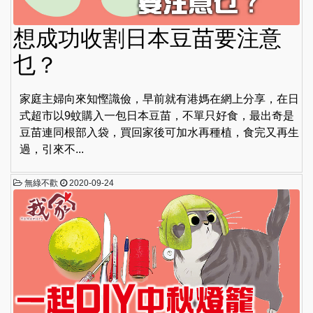
想成功收割日本豆苗要注意
乜？
家庭主婦向來知慳識儉，早前就有港媽在網上分享，在日
式超市以9蚊購入一包日本豆苗，不單只好食，最出奇是
豆苗連同根部入袋，買回家後可加水再種植，食完又再生
過，引來不...
無綠不歡
2020-09-24