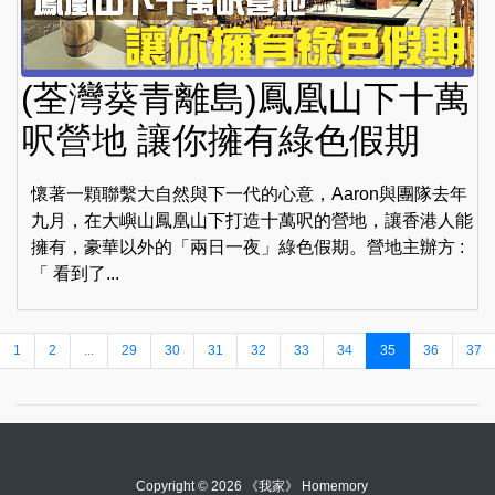
(荃灣葵青離島)鳳凰山下十萬
呎營地 讓你擁有綠色假期
懷著一顆聯繫大自然與下一代的心意，Aaron與團隊去年
九月，在大嶼山鳳凰山下打造十萬呎的營地，讓香港人能
擁有，豪華以外的「兩日一夜」綠色假期。營地主辦方 :
「 看到了...
1
2
...
29
30
31
32
33
34
35
36
37
Copyright © 2026 《我家》 Homemory