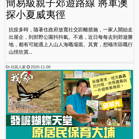
簡易級親子郊遊路線 將軍澳
探小夏威夷徑
抗疫多時，隨著住政府放寬社交距離措施，一家人開始走
出屋企，到郊野公園抖抖氣。不過，近日每每去到郊遊勝
地，都有可能遇上人山人海嘅場面。其實，想喺市區嘅行
山徑欣賞...
社區人家
2020-11-06