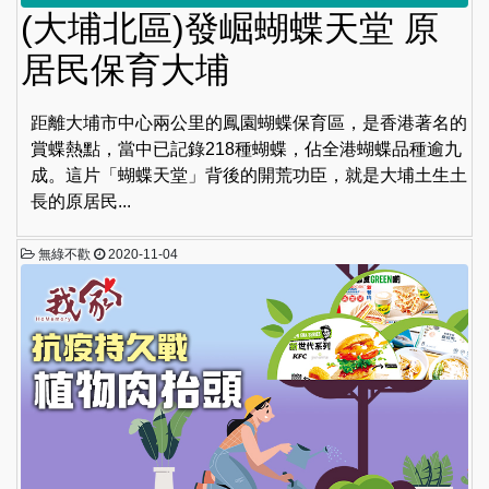
(大埔北區)發崛蝴蝶天堂 原
居民保育大埔
距離大埔市中心兩公里的鳳園蝴蝶保育區，是香港著名的
賞蝶熱點，當中已記錄218種蝴蝶，佔全港蝴蝶品種逾九
成。這片「蝴蝶天堂」背後的開荒功臣，就是大埔土生土
長的原居民...
無綠不歡
2020-11-04