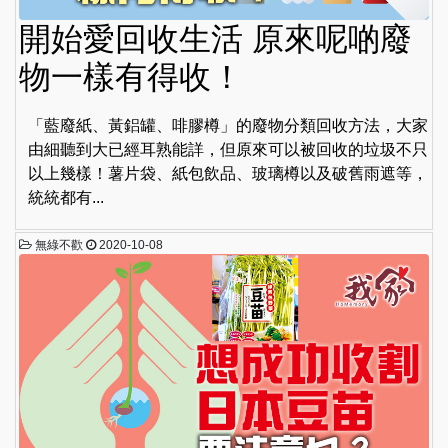
開始愛回收生活 原來呢啲廢
物一樣有得收！
「藍廢紙、黃鋁罐、啡膠樽」的廢物分類回收方法，大家
由細聽到大已經耳熟能詳，但原來可以被回收的垃圾不只
以上幾樣！薯片袋、紙包飲品、玻璃樽以及破舊雨遮等，
統統都有...
無綠不歡
2020-10-08