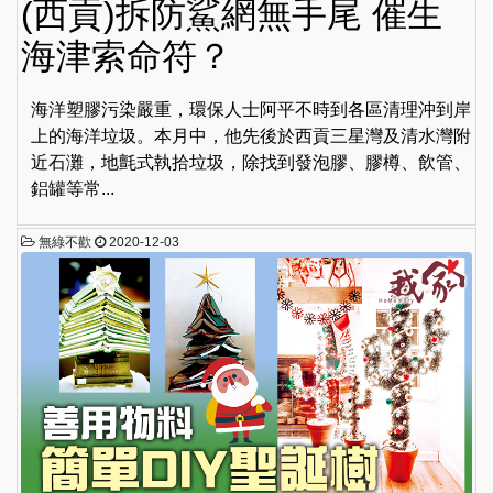
(西貢)拆防鯊網無手尾 催生
海津索命符？
海洋塑膠污染嚴重，環保人士阿平不時到各區清理沖到岸
上的海洋垃圾。本月中，他先後於西貢三星灣及清水灣附
近石灘，地氈式執拾垃圾，除找到發泡膠、膠樽、飲管、
鋁罐等常...
無綠不歡
2020-12-03