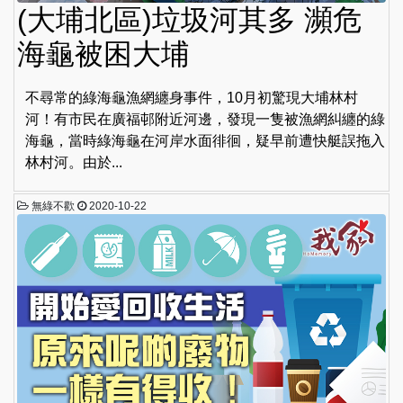
(大埔北區)垃圾河其多 瀕危
海龜被困大埔
不尋常的綠海龜漁網纏身事件，10月初驚現大埔林村
河！有市民在廣福邨附近河邊，發現一隻被漁網糾纏的綠
海龜，當時綠海龜在河岸水面徘徊，疑早前遭快艇誤拖入
林村河。由於...
無綠不歡
2020-10-22