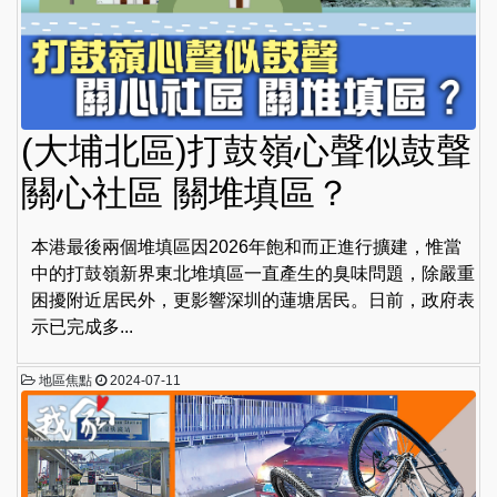
(大埔北區)打鼓嶺心聲似鼓聲
關心社區 關堆填區？
本港最後兩個堆填區因2026年飽和而正進行擴建，惟當
中的打鼓嶺新界東北堆填區一直產生的臭味問題，除嚴重
困擾附近居民外，更影響深圳的蓮塘居民。日前，政府表
示已完成多...
地區焦點
2024-07-11