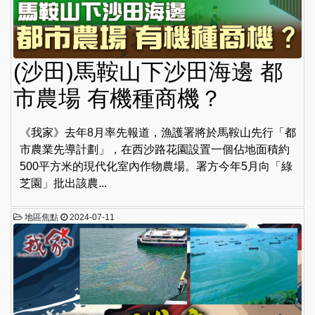
(沙田)馬鞍山下沙田海邊 都
市農場 有機種商機？
《我家》去年8月率先報道，漁護署將於馬鞍山先行「都
市農業先導計劃」，在西沙路花園設置一個佔地面積約
500平方米的現代化室內作物農場。署方今年5月向「綠
芝園」批出該農...
地區焦點
2024-07-11