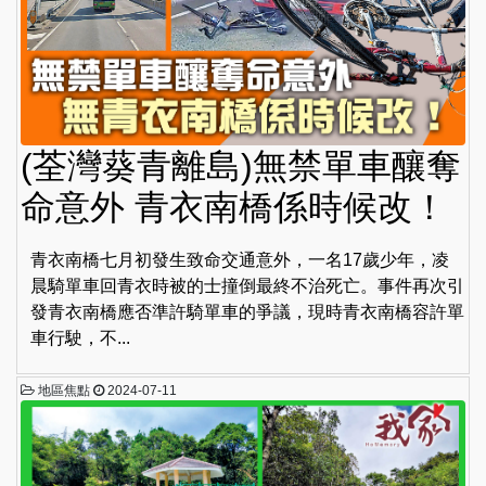
(荃灣葵青離島)無禁單車釀奪
命意外 青衣南橋係時候改！
青衣南橋七月初發生致命交通意外，一名17歲少年，凌
晨騎單車回青衣時被的士撞倒最終不治死亡。事件再次引
發青衣南橋應否準許騎單車的爭議，現時青衣南橋容許單
車行駛，不...
地區焦點
2024-07-11