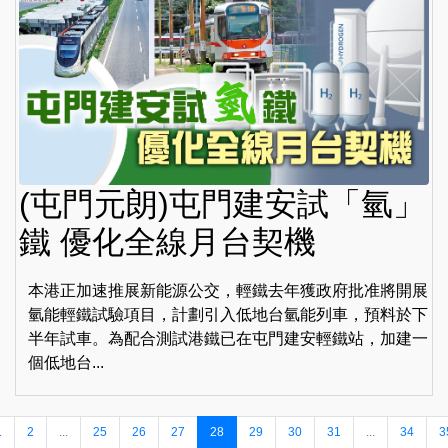
(屯門元朗)屯門建安試「氫」
鐵 優化全線月台契機
本港正加速推展新能源公交，輕鐵去年獲政府批准將開展
氫能輕鐵試驗項目，計劃引入低地台氫能列車，預料於下
半年試車。為配合測試港鐵已在屯門建安輕鐵站，加建一
個低地台...
1
2
...
25
26
27
28
29
30
31
...
34
3