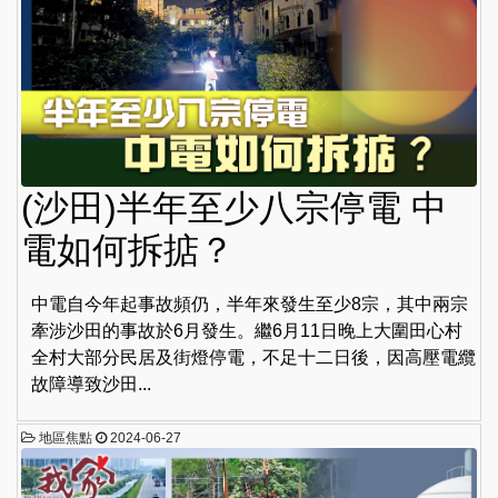
(沙田)半年至少八宗停電 中
電如何拆掂？
中電自今年起事故頻仍，半年來發生至少8宗，其中兩宗
牽涉沙田的事故於6月發生。繼6月11日晚上大圍田心村
全村大部分民居及街燈停電，不足十二日後，因高壓電纜
故障導致沙田...
地區焦點
2024-06-27