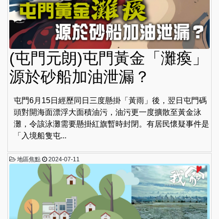
(屯門元朗)屯門黃金「灘瘓」
源於砂船加油泄漏？
屯門6月15日經歷同日三度懸掛「黃雨」後，翌日屯門碼
頭對開海面漂浮大面積油污，油污更一度擴散至黃金泳
灘，令該泳灘需要懸掛紅旗暫時封閉。有居民懷疑事件是
「入境船隻屯...
地區焦點
2024-07-11