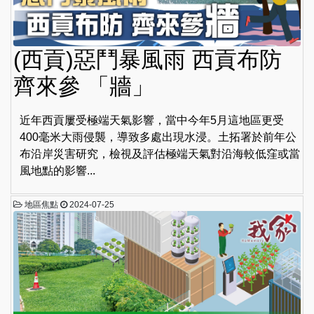
(西貢)惡鬥暴風雨 西貢布防
齊來參 「牆」
近年西貢屢受極端天氣影響，當中今年5月這地區更受
400毫米大雨侵襲，導致多處出現水浸。土拓署於前年公
布沿岸災害研究，檢視及評估極端天氣對沿海較低窪或當
風地點的影響...
地區焦點
2024-07-25