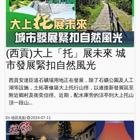
(西貢)大上「托」展未來 城
市發展緊扣自然風光
西貢安達臣道石礦場用地正在發展，除了石礦公園及人工
湖等設施，土拓署修築大上托行山徑，以連接新發展區至
附近鄉村及衛奕信徑。近期，配水庫旁的涼亭到大上托山
頂一段山...
地區焦點
2024-07-11