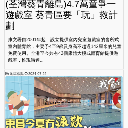
(荃灣葵青離島)4.7萬童爭一
遊戲室 葵青區要「玩」救計
劃
康文署自2001年起，設立提供室內兒童遊戲室的會所式
室內體育館，主要予4至9歲及身高不超過142厘米的兒童
免費使用。全港至今共有43個康體大樓或體育館提供遊
戲室，惟現時達...
地區焦點
2024-07-25