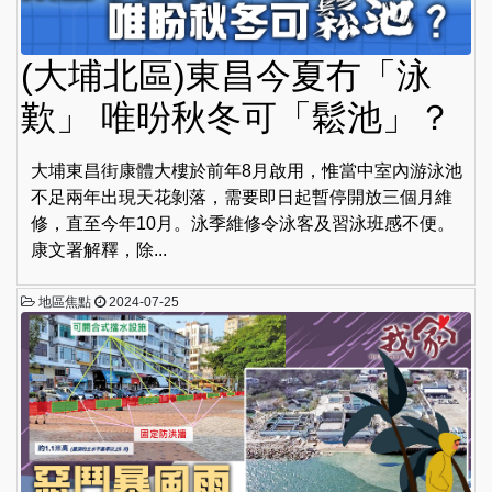
(大埔北區)東昌今夏冇「泳
歎」 唯昐秋冬可「鬆池」？
大埔東昌街康體大樓於前年8月啟用，惟當中室內游泳池
不足兩年出現天花剝落，需要即日起暫停開放三個月維
修，直至今年10月。泳季維修令泳客及習泳班感不便。
康文署解釋，除...
地區焦點
2024-07-25