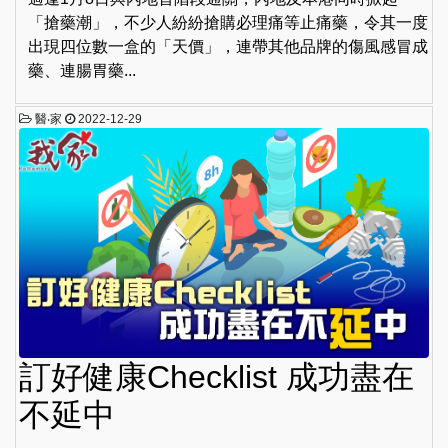
「搶藥潮」，不少人紛紛搶購必理痛等止痛藥，令其一度
出現四位數一盒的「天價」，連帶其他品牌的傷風感冒成
藥、連腸胃藥...
醫‧家
2022-12-29
訂好健康Checklist 成功盡在
不延中