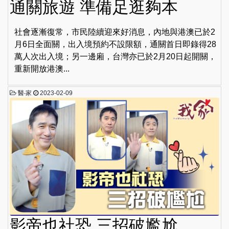
通關旅遊 準備足逛夠本
社會逐漸復常，市民陸續迎來好消息，內地與港澳已於2
月6日全面關，出入境預約不設限額，通關首日即錄得28
萬人次出入境；另一邊廂，台灣亦已於2月20日起開關，
重新開放港澳...
醫‧家
2023-02-09
影帝也社恐 三招破尷尬