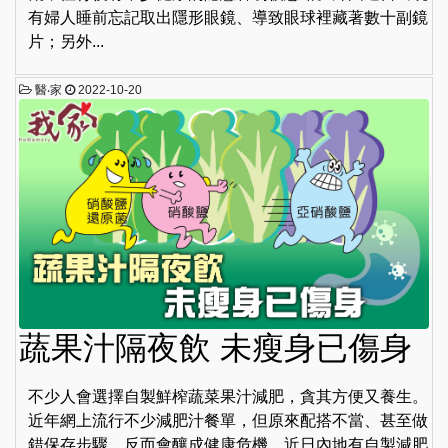
有婦人睡前忘記取出隱形眼鏡、導致眼球裡藏著數十副鏡
片；另外...
醫‧家
2022-10-20
蔬果汁隔夜飲 未瘦身已傷身
不少人會選擇自製鮮榨蔬菜果汁減肥，貪其方便又養生。
近年網上流行不少減肥汁餐單，但原來配搭不當、甚至做
錯保存步驟，反而會釀成健康危機。近日內地有自製減肥