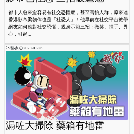
都市人愈來愈容易有社交恐懼症，甚至害怕人群，原來連
香港影帝梁朝偉也是「社恐人」！他早前在社交平台教學
網友如何應對社交恐懼，親身示範三招：微笑、揮手、畀
心，引起...
醫‧家
2023-01-26
漏咗大掃除 藥箱有地雷