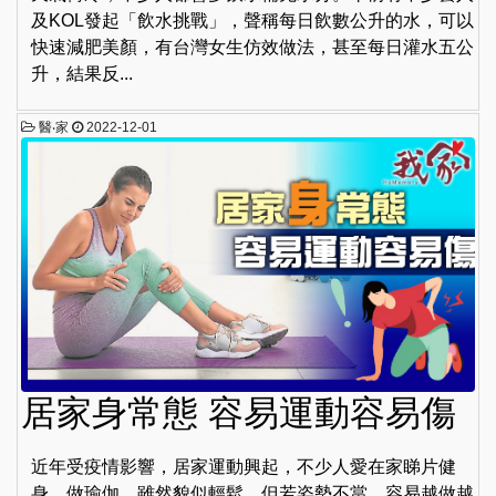
及KOL發起「飲水挑戰」，聲稱每日飲數公升的水，可以
快速減肥美顏，有台灣女生仿效做法，甚至每日灌水五公
升，結果反...
醫‧家
2022-12-01
居家身常態 容易運動容易傷
近年受疫情影響，居家運動興起，不少人愛在家睇片健
身、做瑜伽，雖然貌似輕鬆，但若姿勢不當，容易越做越