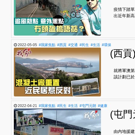
疫情下踏單
出近年新高
2022-05-05
#我家焦點
#西貢
#交通
#民生
#生活
#環保
(西
就將軍澳第
該計劃已於
2022-04-21
#我家焦點
#民生
#生活
#屯門元朗
#健康
(屯
由內地援建