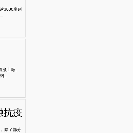
3000宗創
.
混凝土廠。
..
融抗疫
務。除了部分