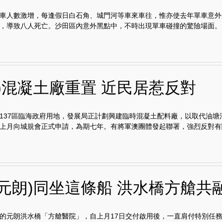
車人數激增，每逢假日白石角、城門河等車來車往，惟亦使去年單車意外逾
，導致八人死亡。沙田區內意外黑點中，不時出現單車碰撞的驚險場面。..
貢)混凝土廠重置 近民居惹反對
137區臨海政府用地，發展局正計劃興建臨時混凝土配料廠，以取代油塘
上月向城規會正式申請，為期七年。有將軍澳團體發起聯署，強烈反對有關.
門元朗)同坐這條船 洪水橋方艙共
的元朗洪水橋「方艙醫院」，自上月17日交付啟用後，一直肩付特別任