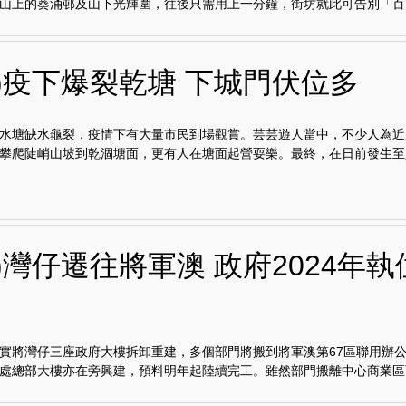
山上的葵涌邨及山下光輝圍，往後只需用上一分鐘，街坊就此可告別「百..
田)疫下爆裂乾塘 下城門伏位多
水塘缺水龜裂，疫情下有大量市民到場觀賞。芸芸遊人當中，不少人為近
攀爬陡峭山坡到乾涸塘面，更有人在塘面起營耍樂。最終，在日前發生至少.
)灣仔遷往將軍澳 政府2024年執
實將灣仔三座政府大樓拆卸重建，多個部門將搬到將軍澳第67區聯用辦
處總部大樓亦在旁興建，預料明年起陸續完工。雖然部門搬離中心商業區可.