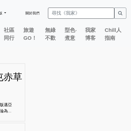
版
關於我們
社區
旅遊
無綠
型色‧
我家
Chill人
同行
GO！
不歡
煮意
博客
指南
屯赤草
版邁亞
...