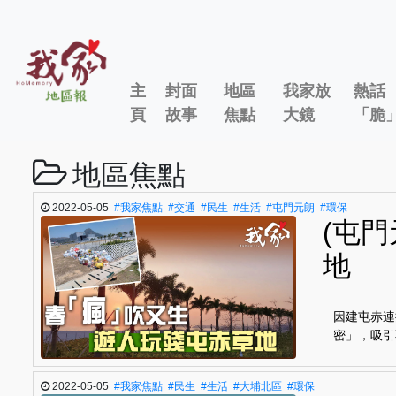
主
封面
地區
我家放
熱話
頁
故事
焦點
大鏡
「脆
地區焦點
2022-05-05
#我家焦點
#交通
#民生
#生活
#屯門元朗
#環保
(屯
地
因建屯赤連
密」，吸引
2022-05-05
#我家焦點
#民生
#生活
#大埔北區
#環保