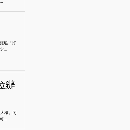
.
距離「打
..
位辦
公大樓。同
..