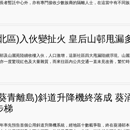
長者暫託中心外，亦有專門接收少數族裔的隔離人士，在這當中有不同族..
埔北區)入伙變扯火 皇后山邨甩漏
邨及山麗苑陸續收樓入伙，人口激增，這新社區四大甩漏陸續浮現。山麗
亦一度驚現紅色及大量雜質，而來往區內公共交通一直未見改善，繁忙時..
灣葵青離島)斜道升降機終落成 葵
步梯
年率先預告首個公用斜道升降機系統，經地區十數載爭取，終在葵涌邨本