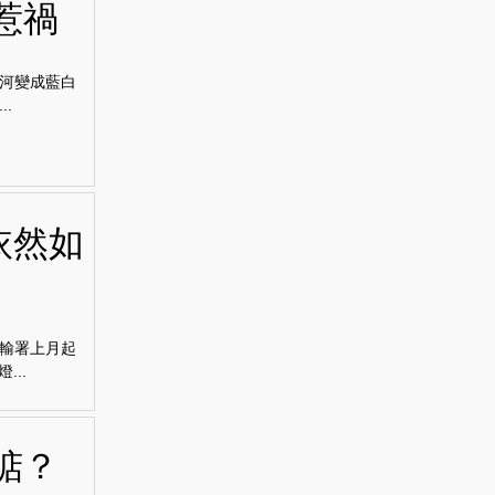
惹禍
河變成藍白
.
依然如
輸署上月起
..
掂？