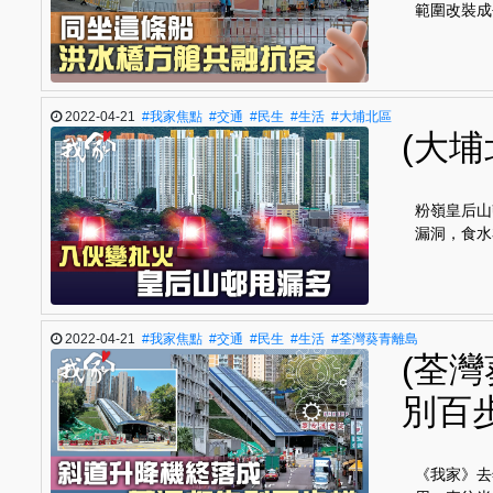
範圍改裝成
2022-04-21
#我家焦點
#交通
#民生
#生活
#大埔北區
(大
粉嶺皇后山
漏洞，食水
2022-04-21
#我家焦點
#交通
#民生
#生活
#荃灣葵青離島
(荃
別百
《我家》去