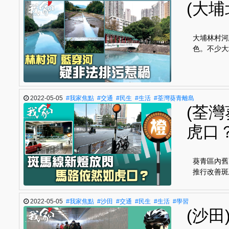
(大
大埔林村河
色。不少大
2022-05-05
#我家焦點
#交通
#民生
#生活
#荃灣葵青離島
(荃
虎口
葵青區內舊
推行改善斑
2022-05-05
#我家焦點
#沙田
#交通
#民生
#生活
#學習
(沙