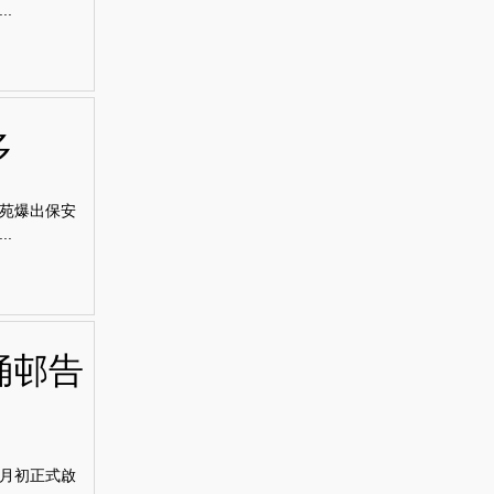
.
多
苑爆出保安
.
涌邨告
月初正式啟