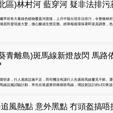
埔北區)林村河 藍穿河 疑非法排污
繼早前有大量綠色植物覆蓋河面後，上月中疑出現非法排污，令整條林村
埔居民發現後大驚，擔心釀成生態災難。經舉報後環保署即派員調查，色..
灣葵青離島)斑馬線新燈放閃 馬路
？
屋邨多，行人過路設施不足，而司機沒有讓行人先過斑馬線屢見不鮮。運
馬線設施試驗計劃，率先在葵盛東邨兩個斑馬線，增設新設計的LED黃波燈.
田)追風熱點 意外黑點 冇頭盔搞唔