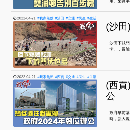
用。來往半
2022-04-21
#我家焦點
#沙田
#交通
#民生
#生活
(沙
沙田下城門
卡」，冒險
2022-04-21
#我家焦點
#西貢
#交通
#民生
#生活
(西貢
公
政府早前落
時，新入境