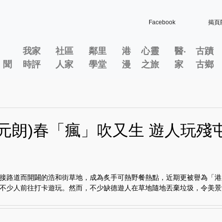
Facebook
揭頁
我家
社區
鄰里
港
心靈
醫‧
古蹟
」聞
時評
人家
學堂
漫
之旅
家
古鄉
門元朗)春「瘋」吹又生 遊人玩殘
接路道而開闢的浩和街草地，成為炙手可熱野餐熱點，近期更被譽為「港
不少人前往打卡遊玩。然而，不少缺德遊人在草地隨地丟棄垃圾，令美景淪為