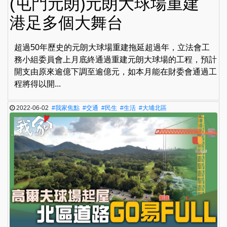
(屯門元朗)元朗大球場重建
港足多個大舞台
超過50年歷史的元朗大球場重建拖延超過年，立法會工
務小組委員會上月底終通過重建元朗大球場的工程，預計
開支由原來逾億下調至逾億元，如本月能在財委會通過工
程將得以開...
2022-06-02
#我家焦點
#交通
#民生
#生活
#大埔北區