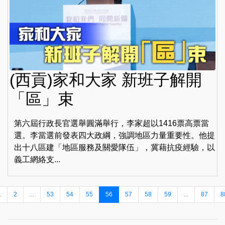
(西貢)家和大家 新班子解開
「區」束
第六屆行政長官選舉圓滿舉行，李家超以1416票高票當
選。李當選前發表四大政綱，強調地區力量重要性。他提
出十八區建「地區服務及關愛隊伍」，冀藉抗疫經驗，以
義工網絡支...
1
2
...
53
54
55
56
57
58
59
...
87
8