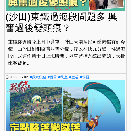
(沙田)東鐵過海段問題多 興
奮過後變頭痕？
東鐵綫過海段上月中通車，沙田大圍居民可乘港鐵直到金
鐘，由沙田到銅鑼灣只需分鐘，較以往快九分鐘。惟過海
段正式運作第十日上班時間，列車監控系統出問題，大批
乘客被延...
2022-06-02
#我家焦點
#西貢
#民生
#生活
#學習