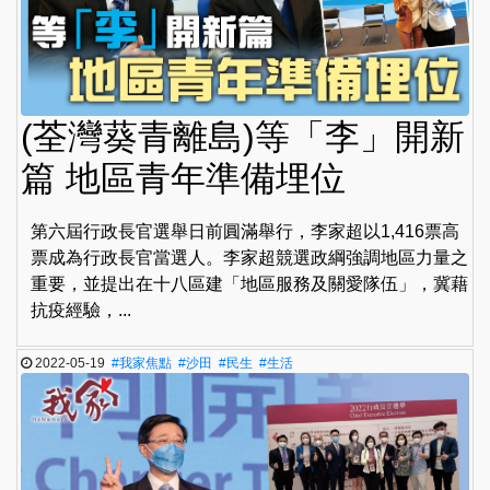
(荃灣葵青離島)等「李」開新
篇 地區青年準備埋位
第六屆行政長官選舉日前圓滿舉行，李家超以1,416票高
票成為行政長官當選人。李家超競選政綱強調地區力量之
重要，並提出在十八區建「地區服務及關愛隊伍」，冀藉
抗疫經驗，...
2022-05-19
#我家焦點
#沙田
#民生
#生活