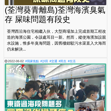
(荃灣葵青離島)荃灣海濱臭氣
存 屎味問題有段史
荃灣西沿海住宅相繼入伙，大型商場加上完成首期工程改
造的海濱公園，令該處耳目一新。然而，縱使海濱加設親
水設施，惟多年臭海問題，因舊樓錯駁污水渠直入大海而
仍未解決...
2022-06-02
#我家焦點
#沙田
#交通
#民生
#生活