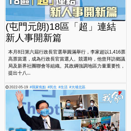
(屯門元朗)18區「超」連結
新人事開新篇
本月8日第六屆行政長官選舉圓滿舉行，李家超以1,416票
高票當選，成為行政長官當選人。競選時，他曾拜訪鄉議
局及新界社團聯會等組織。其政綱強調地區力量重要性，
提出十八...
2022-05-19
#我家焦點
#民生
#生活
#大埔北區