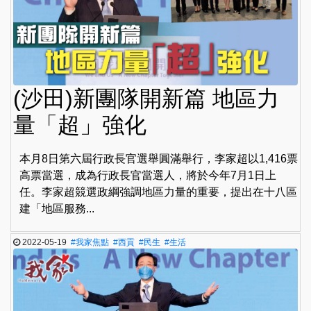
(沙田)新團隊開新篇 地區力
量「超」強化
本月8日第六屆行政長官選舉圓滿舉行，李家超以1,416票
高票當選，成為行政長官當選人，將於今年7月1日上
任。李家超競選政綱強調地區力量的重要，提出在十八區
建「地區服務...
2022-05-19
#我家焦點
#西貢
#民生
#生活