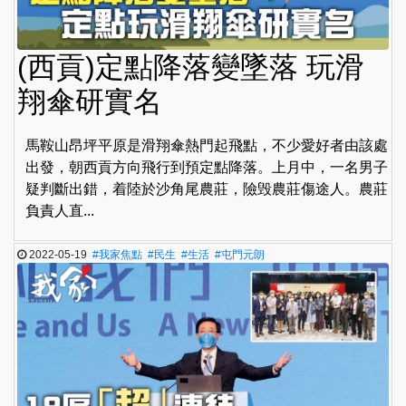
(西貢)定點降落變墜落 玩滑
翔傘研實名
馬鞍山昂坪平原是滑翔傘熱門起飛點，不少愛好者由該處
出發，朝西貢方向飛行到預定點降落。上月中，一名男子
疑判斷出錯，着陸於沙角尾農莊，險毁農莊傷途人。農莊
負責人直...
2022-05-19
#我家焦點
#民生
#生活
#屯門元朗