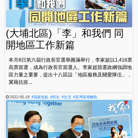
(大埔北區)「李」和我們 同
開地區工作新篇
本月8日第六屆行政長官選舉圓滿舉行，李家超以1,416票
高票當選，成為行政長官當選人。李家超競選政綱強調地
區力量之重要，提出十八區設「地區服務及關愛隊伍」，
冀藉抗疫...
2022-05-19
#我家焦點
#民生
#生活
#荃灣葵青離島