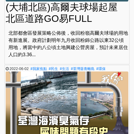
(大埔北區)高爾夫球場起屋
北區道路GO易FULL
北部都會區發展策略公佈後，收回粉嶺高爾夫球場的用地
有新進展。政府計劃明年九月收回粉錦公路以東32公頃
用地，將當中約八公頃土地興建公營房屋，預計未來居住
人口約3.36...
2022-06-02
#我家焦點
#民生
#生活
#荃灣葵青離島
#環保