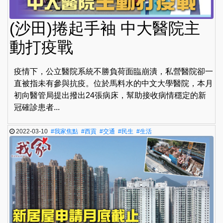
(沙田)捲起手袖 中大醫院主
動打疫戰
疫情下，公立醫院系統不勝負荷面臨崩潰，私營醫院卻一
直被指未有參與抗疫。位於馬料水的中文大學醫院，本月
初向醫管局提出撥出24張病床，幫助接收病情穩定的新
冠確診患者...
2022-03-10
#我家焦點
#西貢
#交通
#民生
#生活