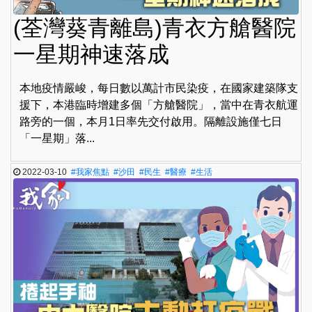
(荃灣葵青離島)青衣方艙醫院
一星期神速落成
本地疫情嚴峻，每日數以萬計市民染疫，在國家建築隊支
援下，本港臨時增建多個「方艙醫院」，當中在青衣航運
路旁的一個，本月1日率先交付啟用。隔離設施僅七日
「一星期」落...
2022-03-10
#我家焦點
#沙田
#民生
#醫療
#生活