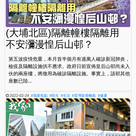
(大埔北區)隔離幢樓隔離用
不安瀰漫惶后山邨？
第五波疫情危重，本月首半個月有過萬人確診新冠肺炎，
檢疫及隔離設施供不應求。政府日前宣佈皇后山邨尚未入
伙的兩座樓，將徵用為確診隔離設施。事實上，該邨其他
座數已陸...
2022-02-24
#我家焦點
#民生
#生活
#荃灣葵青離島
#健康