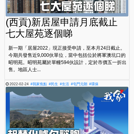
(西貢)新居屋申請月底截止
七大屋苑逐個睇
新一期「居屋2022」現正接受申請，至本月24日截止。
今期共發售近9,000伙單位，當中包括位於將軍澳坑口的
昭明苑。昭明苑屬於單幢594伙設計，定於市價五一折出
售。地區人士...
2022-02-24
#我家焦點
#民生
#生活
#屯門元朗
#環保