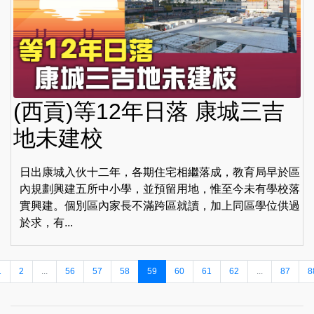
(西貢)等12年日落 康城三吉
地未建校
日出康城入伙十二年，各期住宅相繼落成，教育局早於區
內規劃興建五所中小學，並預留用地，惟至今未有學校落
實興建。個別區內家長不滿跨區就讀，加上同區學位供過
於求，有...
1
2
...
56
57
58
59
60
61
62
...
87
8