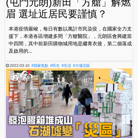
(屯門元朗)新田「方艙」解燃
眉 選址近居民要謹慎？
本港疫情嚴峻，每日有數以萬計市民染疫，在國家全力支
援下，本港各區增建多間「方艙醫院」，元朗區會興建當
中四間，其中前新田購物城用地是繼青衣後，第二個落成
及啟用的...
2022-03-10
#我家焦點
#民生
#生活
#大埔北區