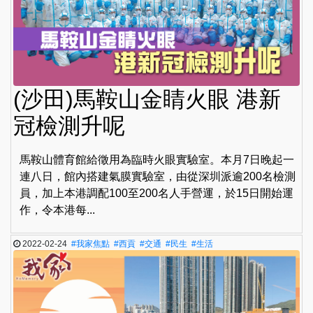
(沙田)馬鞍山金睛火眼 港新
冠檢測升呢
馬鞍山體育館給徵用為臨時火眼實驗室。本月7日晚起一
連八日，館內搭建氣膜實驗室，由從深圳派逾200名檢測
員，加上本港調配100至200名人手營運，於15日開始運
作，令本港每...
2022-02-24
#我家焦點
#西貢
#交通
#民生
#生活