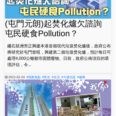
(屯門元朗)起焚化爐欠諮詢
屯民硬食Pollution？
繼石鼓洲旁正興建本港首個現代垃圾焚化爐後，政府公布
將研究於屯門曾咀，興建第二個垃圾焚化爐，預計每日可
處理4,000公噸都市固體廢物。日前，政府公佈項目的環
境評估，令...
2022-02-24
#我家焦點
#民生
#生活
#大埔北區
#健康