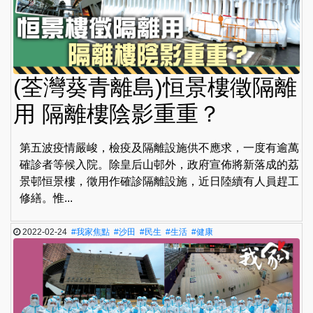
(荃灣葵青離島)恒景樓徵隔離
用 隔離樓陰影重重？
第五波疫情嚴峻，檢疫及隔離設施供不應求，一度有逾萬
確診者等候入院。除皇后山邨外，政府宣佈將新落成的荔
景邨恒景樓，徵用作確診隔離設施，近日陸續有人員趕工
修繕。惟...
2022-02-24
#我家焦點
#沙田
#民生
#生活
#健康