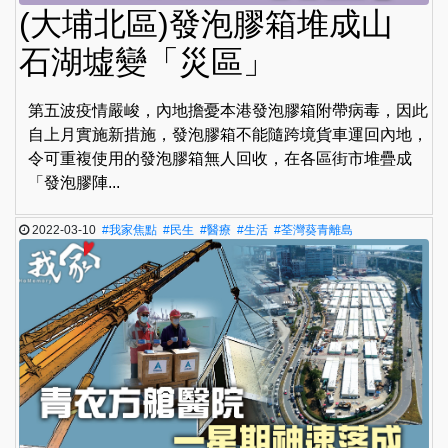
(大埔北區)發泡膠箱堆成山
石湖墟變「災區」
第五波疫情嚴峻，內地擔憂本港發泡膠箱附帶病毒，因此
自上月實施新措施，發泡膠箱不能隨跨境貨車運回內地，
令可重複使用的發泡膠箱無人回收，在各區街市堆疊成
「發泡膠陣...
2022-03-10
#我家焦點
#民生
#醫療
#生活
#荃灣葵青離島