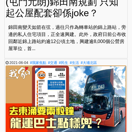
(屯門元朗)錦田南規劃 只知
起公屋配套卻係joke？
錦田南變天如箭在弦，過往只作為轉車站的錦上路站，旁
邊的私人住宅項目，正全速興建。此外，政府日前公布收
回鄰近錦上路站約逾12公頃土地，興建逾8,000個公營房
屋單位，首...
2021-06-04
#我家焦點
#交通
#民生
#生活
#大埔北區