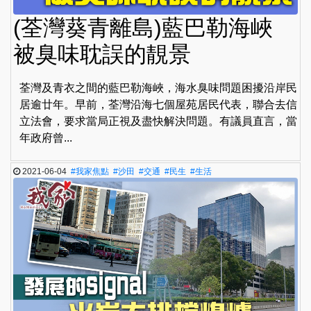
(荃灣葵青離島)藍巴勒海峽
被臭味耽誤的靚景
荃灣及青衣之間的藍巴勒海峽，海水臭味問題困擾沿岸民
居逾廿年。早前，荃灣沿海七個屋苑居民代表，聯合去信
立法會，要求當局正視及盡快解決問題。有議員直言，當
年政府曾...
2021-06-04
#我家焦點
#沙田
#交通
#民生
#生活