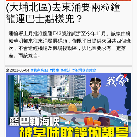
(大埔北區)去東涌要兩粒鐘
龍運巴士點樣兜？
運輸署上月批准龍運E43號線試辦至今年11月。該線由粉
嶺華明邨來往東涌發展碼頭，僅限平日提供來回共四個班
次，不會途經機場及機場後勤區，與地區要求有一定落
差。而該線自...
2021-06-04
#我家焦點
#民生
#生活
#荃灣葵青離島