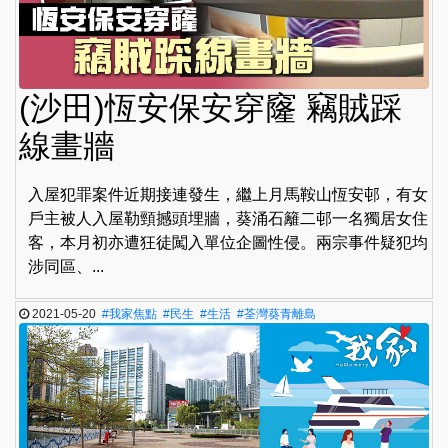
(沙田)恆安保安穿窿 竊賊踩
線畫牆
入屋犯罪案件近期接連發生，繼上月馬鞍山恆安邨，有女
戶主被人入屋勒頸撼頭埋牆，葵涌石籬二邨一名獨居女住
客，本月初亦遭狂徒闖入單位企圖性侵。兩宗事件疑犯均
涉同區、...
2021-05-20
#我家焦點
#民生
#生活
#荃灣葵青離島