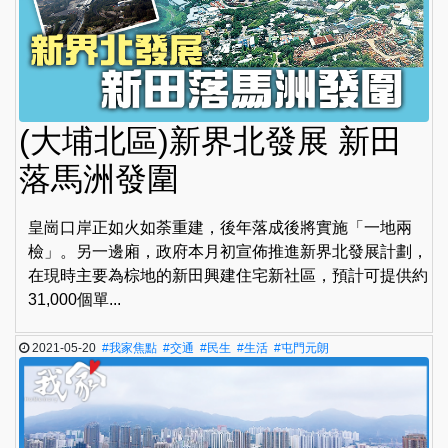
(大埔北區)新界北發展 新田
落馬洲發圍
皇崗口岸正如火如荼重建，後年落成後將實施「一地兩
檢」。另一邊廂，政府本月初宣佈推進新界北發展計劃，
在現時主要為棕地的新田興建住宅新社區，預計可提供約
31,000個單...
2021-05-20
#我家焦點
#交通
#民生
#生活
#屯門元朗