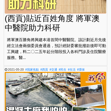
(西貢)貼近百姓角度 將軍澳
中醫院助力科研
將軍澳百勝角將興建本港首間中醫醫院。該計劃近月先後
經立法會兩個委員會通過，預計經財委審批撥款後即可動
工興建，料二〇二五年起分階段投入各科門診及住院醫療
服務。醫...
2021-05-20
#我家焦點
#西貢
#交通
#民生
#生活
#環保