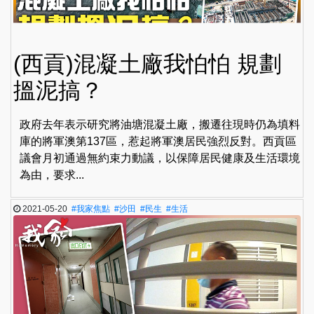
(西貢)混凝土廠我怕怕 規劃
搵泥搞？
政府去年表示研究將油塘混凝土廠，搬遷往現時仍為填料
庫的將軍澳第137區，惹起將軍澳居民強烈反對。西貢區
議會月初通過無約束力動議，以保障居民健康及生活環境
為由，要求...
2021-05-20
#我家焦點
#沙田
#民生
#生活