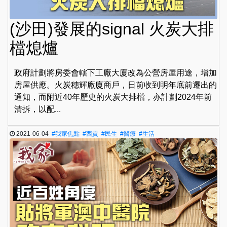
(沙田)發展的signal 火炭大排
檔熄爐
政府計劃將房委會轄下工廠大廈改為公營房屋用途，增加
房屋供應。火炭穗輝廠廈商戶，日前收到明年底前遷出的
通知，而附近40年歷史的火炭大排檔，亦計劃2024年前
清拆，以配...
2021-06-04
#我家焦點
#西貢
#民生
#醫療
#生活