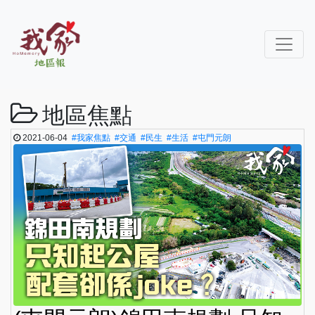
地區焦點
2021-06-04
#我家焦點
#交通
#民生
#生活
#屯門元朗