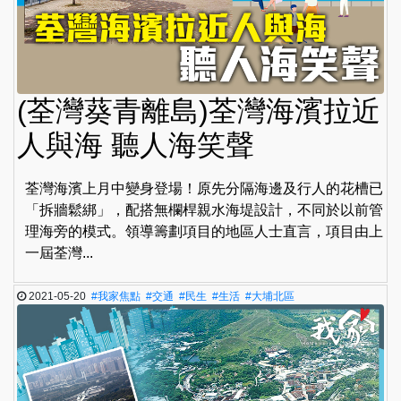
(荃灣葵青離島)荃灣海濱拉近
人與海 聽人海笑聲
荃灣海濱上月中變身登場！原先分隔海邊及行人的花槽已
「拆牆鬆綁」，配搭無欄桿親水海堤設計，不同於以前管
理海旁的模式。領導籌劃項目的地區人士直言，項目由上
一屆荃灣...
2021-05-20
#我家焦點
#交通
#民生
#生活
#大埔北區