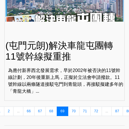
(屯門元朗)解決車龍屯團轉
11號幹線擬重推
為應付新界西北發展需求，早於2002年被否決的11號幹
線計劃，20年後重新上馬，正擬於立法會申請撥款。11
號幹線以兩條隧道接駁屯門到青龍頭，再接駁擬建多年的
「青龍大橋」...
1
2
...
66
67
68
69
70
71
72
...
87
8