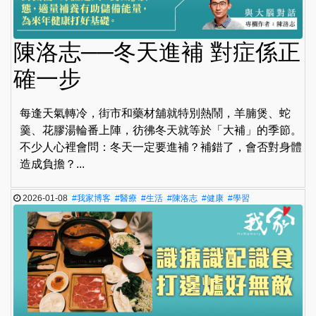
陳洛志──冬天進補 對症係正
確一步
每逢天氣轉冷，街市和藥材舖就特別熱鬧，羊腩煲、蛇
羹、花膠湯輪番上陣，彷彿冬天就等於「大補」的季節。
不少人心裡會問：冬天一定要進補？補錯了，會否對身體
造成負擔？...
2026-01-08
#我家博客
#醫療
#生活
#陳洛志
#健康
#學習