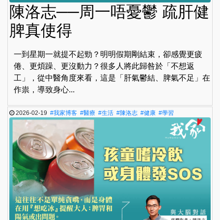
陳洛志──周一唔憂鬱 疏肝健
脾真使得
一到星期一就提不起勁？明明假期剛結束，卻感覺更疲
倦、更煩躁、更沒動力？很多人將此歸咎於「不想返
工」，從中醫角度來看，這是「肝氣鬱結、脾氣不足」在
作祟，導致身心...
2026-02-19
#我家博客
#醫療
#生活
#陳洛志
#健康
#學習