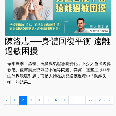
陳洛志──身體回復平衡 遠離
過敏困擾
每年換季，溫差、濕度與氣壓急劇變化，不少人會出現鼻
敏感、皮膚痕癢或氣管不適等問題。其實，這些症狀非單
由外界環境引起，而是人體在調節適應過程中「防線失
衡」的結果...
‹
1
2
3
4
5
6
7
8
...
22
23
›