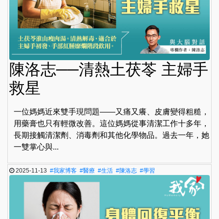
陳洛志──清熱土茯苓 主婦手
救星
一位媽媽近來雙手現問題——又痛又癢、皮膚變得粗糙，
用藥膏也只有輕微改善。這位媽媽從事清潔工作十多年，
長期接觸清潔劑、消毒劑和其他化學物品。過去一年，她
一雙掌心與...
2025-11-13
#我家博客
#醫療
#生活
#陳洛志
#學習