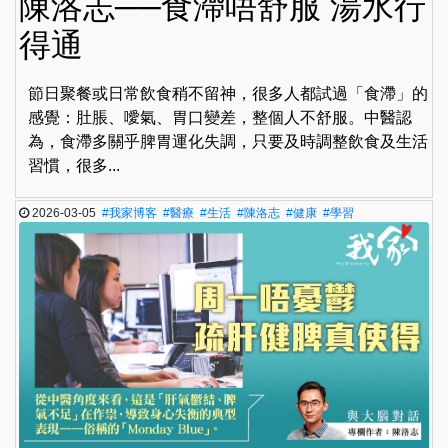
陳洛志──食滯唔舒服 湯水行
得通
節日聚餐或日常飲食稍不留神，很多人都試過「食滯」的
感覺：肚脹、噯氣、胃口變差，整個人不舒服。中醫認
為，食滯多關乎脾胃運化失調，只要及時調整飲食及生活
習慣，很多...
2026-03-05
#我家博客
#醫療
#生活
#陳洛志
#健康
#學習