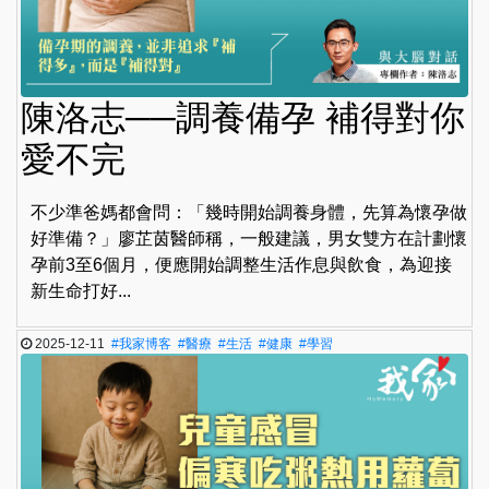
陳洛志──調養備孕 補得對你
愛不完
不少準爸媽都會問：「幾時開始調養身體，先算為懷孕做
好準備？」廖芷茵醫師稱，一般建議，男女雙方在計劃懷
孕前3至6個月，便應開始調整生活作息與飲食，為迎接
新生命打好...
2025-12-11
#我家博客
#醫療
#生活
#健康
#學習