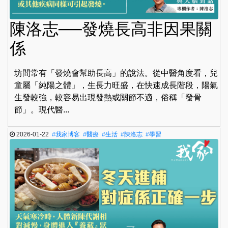
陳洛志──發燒長高非因果關
係
坊間常有「發燒會幫助長高」的說法。從中醫角度看，兒
童屬「純陽之體」，生長力旺盛，在快速成長階段，陽氣
生發較強，較容易出現發熱或關節不適，俗稱「發骨
節」。現代醫...
2026-01-22
#我家博客
#醫療
#生活
#陳洛志
#學習