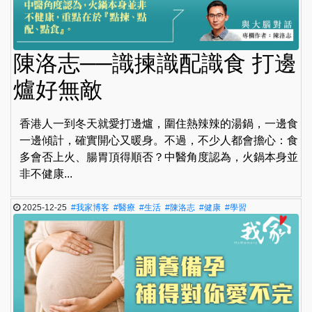
陳洛志──識揀識配識食 打邊
爐好無敵
香港人一到冬天就愛打邊爐，圍住熱辣辣的湯鍋，一邊食
一邊傾計，確實開心又暖身。不過，不少人都會擔心：食
多會否上火、腸胃頂得順否？中醫角度認為，火鍋本身並
非不健康...
2025-12-25
#我家博客
#醫療
#生活
#陳洛志
#健康
#學習