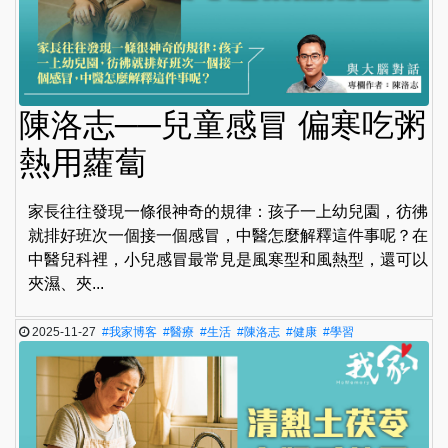
陳洛志──兒童感冒 偏寒吃粥
熱用蘿蔔
家長往往發現一條很神奇的規律：孩子一上幼兒園，彷彿
就排好班次一個接一個感冒，中醫怎麼解釋這件事呢？在
中醫兒科裡，小兒感冒最常見是風寒型和風熱型，還可以
夾濕、夾...
2025-11-27
#我家博客
#醫療
#生活
#陳洛志
#健康
#學習