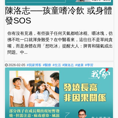
陳洛志──孩童嗜冷飲 或身體
發SOS
你有沒有見過，有些孩子任何天氣都啃冰棍、嚼冰塊，彷
彿不吃一口就渾身難受？在中醫看來，這往往不是單純貪
嘴，而是身體在用「想吃冰」提醒大人：脾胃和陽氣或出
問題。中...
2026-02-05
#我家博客
#醫療
#生活
#陳洛志
#健康
#學習