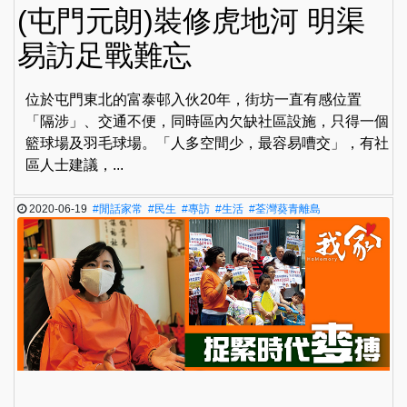
(屯門元朗)裝修虎地河 明渠
易訪足戰難忘
位於屯門東北的富泰邨入伙20年，街坊一直有感位置
「隔涉」、交通不便，同時區內欠缺社區設施，只得一個
籃球場及羽毛球場。「人多空間少，最容易嘈交」，有社
區人士建議，...
2020-06-19
#閒話家常
#民生
#專訪
#生活
#荃灣葵青離島