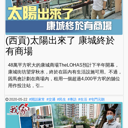
(西貢)太陽出來了 康城終於
有商場
48萬平方呎大的康城商場TheLOHAS預計下半年開幕，
康城街坊望穿秋水，終於在區內有生活設施可用。不過，
因馬會計劃在商場內，租用一個超過4,000平方呎的舖位
用作投注站，引...
2020-05-22
#閒話家常
#交通
#民生
#專訪
#生活
#屯門元朗