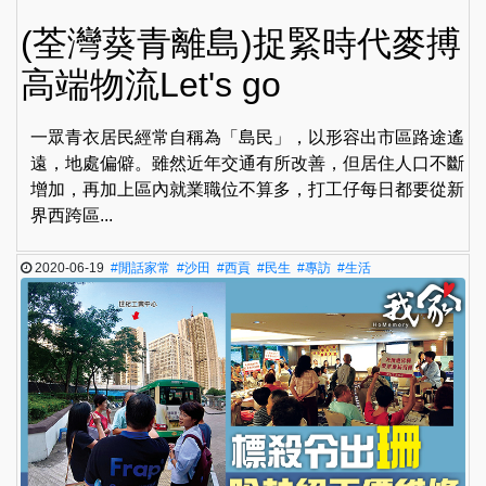
(荃灣葵青離島)捉緊時代麥搏
高端物流Let's go
一眾青衣居民經常自稱為「島民」，以形容出市區路途遙
遠，地處偏僻。雖然近年交通有所改善，但居住人口不斷
增加，再加上區內就業職位不算多，打工仔每日都要從新
界西跨區...
2020-06-19
#閒話家常
#沙田
#西貢
#民生
#專訪
#生活