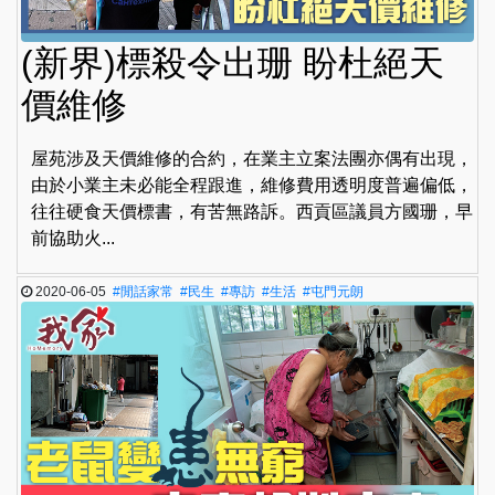
(新界)標殺令出珊 盼杜絕天
價維修
屋苑涉及天價維修的合約，在業主立案法團亦偶有出現，
由於小業主未必能全程跟進，維修費用透明度普遍偏低，
往往硬食天價標書，有苦無路訴。西貢區議員方國珊，早
前協助火...
2020-06-05
#閒話家常
#民生
#專訪
#生活
#屯門元朗