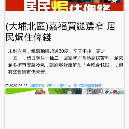
(大埔北區)嘉福買餸選窄 居
民焗住俾錢
未到六月，氣溫動輒超過30度，辛苦不少一家之
「煮」，烈日曬住一抽二，回家就埋首熱廚房苦幹。越來
越多街市安裝冷氣，讓顧客舒服解決「今晚食乜餸」，但
有些舊街市仍未安...
2020-06-05
#閒話家常
#民生
#專訪
#生活
#荃灣葵青離島