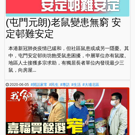
(屯門元朗)老鼠變患無窮 安
定邨難安定
本港新冠肺炎疫情已緩和，但社區鼠患或成另一隱憂。其
中，屯門安定邨街坊飽受鼠患困擾，中層單位亦有鼠蹤。
地區人士接獲多宗求助，有獨居長者單位內發現最少三
鼠，向房屋...
2020-06-05
#閒話家常
#民生
#專訪
#生活
#大埔北區