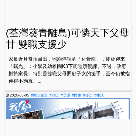
(荃灣葵青離島)可憐天下父母
甘 雙職支援少
家長近月奇招盡出，照顧停課的「化骨龍」，終於迎來
「曙光」：小學及幼稚園K3下周陸續復課。不過，政府
對於家長、特別是雙職父母照顧子女的援手，至今仍被指
伸得不夠直。...
2020-06-05
#閒話家常
#沙田
#交通
#民生
#專訪
#生活