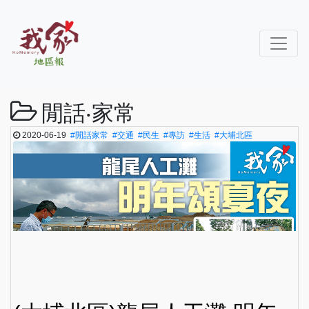
閒話‧家常
2020-06-19
#閒話家常
#交通
#民生
#專訪
#生活
#大埔北區