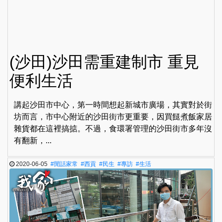
(沙田)沙田需重建制市 重見
便利生活
講起沙田市中心，第一時間想起新城市廣場，其實對於街
坊而言，市中心附近的沙田街市更重要，因買餸煮飯家居
雜貨都在這裡搞掂。不過，食環署管理的沙田街市多年沒
有翻新，...
2020-06-05
#閒話家常
#西貢
#民生
#專訪
#生活