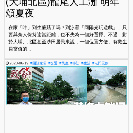
(大埔北區)龍尾人工灘 明年
頌夏夜
在家「吽」到生蘑菇了嗎？到泳灘「同陽光玩遊戲」，只
要與旁人保持適當距離，也不失為一個好選擇。不過，對
於大埔、北區甚至沙田居民來說，一個位置方便、有救生
員當值的...
2020-06-19
#閒話家常
#交通
#民生
#專訪
#生活
#屯門元朗