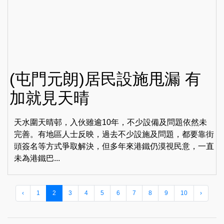
(屯門元朗)居民設施甩漏 有
加就見天晴
天水圍天晴邨，入伙雖逾10年，不少設備及問題依然未
完善。有地區人士反映，過去不少設施及問題，都要靠街
頭簽名等方式爭取解決，但多年來港鐵仍漠視民意，一直
未為港鐵巴...
‹
1
2
3
4
5
6
7
8
9
10
›