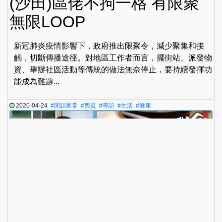
(沙田)區佬不拘一格 有限聚
無限LOOP
新冠肺炎疫情影響下，政府推出限聚令，減少聚集和接
觸，切斷傳播途徑。對地區工作者而言，擺街站、派發物
資、舉辦社區活動等傳統的做法無奈停止，要持續發揮功
能成為難題...
2020-04-24
#閒話家常
#西貢
#專訪
#生活
#健康