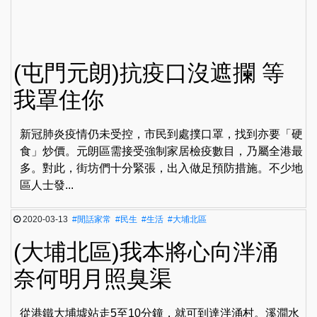
(屯門元朗)抗疫口沒遮攔 等
我罩住你
新冠肺炎疫情仍未受控，市民到處撲口罩，找到亦要「硬
食」炒價。元朗區需接受強制家居檢疫數目，乃屬全港最
多。對此，街坊們十分緊張，出入做足預防措施。不少地
區人士發...
2020-03-13
#閒話家常
#民生
#生活
#大埔北區
(大埔北區)我本將心向泮涌
奈何明月照臭渠
從港鐵大埔墟站走5至10分鐘，就可到達泮涌村。溪澗水