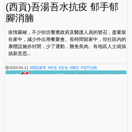
(西貢)吾湯吾水抗疫 郁手郁
腳消腩
疫情嚴峻，不少街坊響應政府及醫護人員的號召，盡量留
在家中，減少外出用餐聚會。長時間留家中，但社區內的
康體設施亦封閉，少了運動，難免長肉。有地區人士就搞
搞新意思...
2020-04-11
#閒話家常
#民生
#文化
#專訪
#屯門元朗