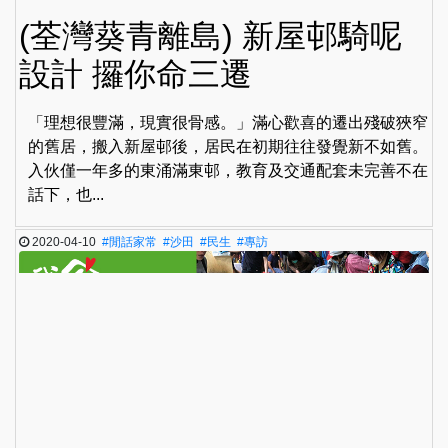
(荃灣葵青離島) 新屋邨騎呢
設計 攞你命三遷
「理想很豐滿，現實很骨感。」滿心歡喜的遷出殘破狹窄
的舊居，搬入新屋邨後，居民在初期往往發覺新不如舊。
入伙僅一年多的東涌滿東邨，教育及交通配套未完善不在
話下，也...
2020-04-10
#閒話家常
#沙田
#民生
#專訪