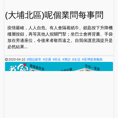
(大埔北區)呢個業問每事問
疫情嚴峻，人人自危。有人會隔着紙巾、鎖匙按下升降機
樓層按鈕，再等其他人按關門掣；坐巴士會將背囊、手袋
放在旁邊座位，令後來者敬而遠之。自我保護意識提升是
必然結果...
2020-04-10
#閒話家常
#交通
#民生
#專訪
#生活
#荃灣葵青離島