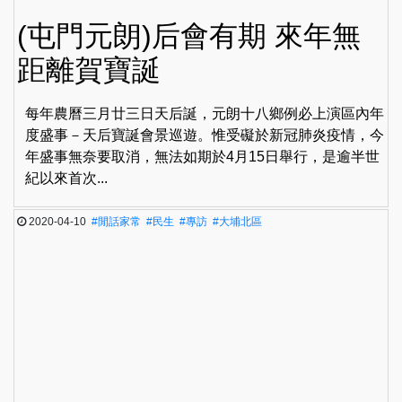
(屯門元朗)后會有期 來年無
距離賀寶誕
每年農曆三月廿三日天后誕，元朗十八鄉例必上演區內年
度盛事－天后寶誕會景巡遊。惟受礙於新冠肺炎疫情，今
年盛事無奈要取消，無法如期於4月15日舉行，是逾半世
紀以來首次...
2020-04-10
#閒話家常
#民生
#專訪
#大埔北區