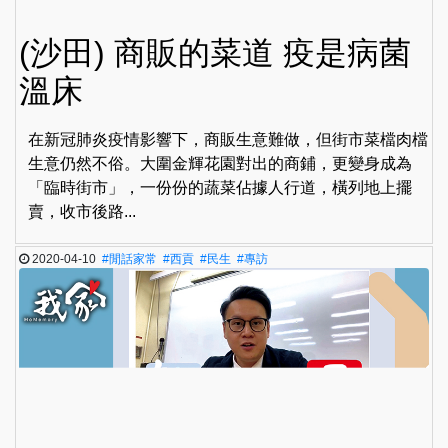
(沙田) 商販的菜道 疫是病菌
溫床
在新冠肺炎疫情影響下，商販生意難做，但街市菜檔肉檔
生意仍然不俗。大圍金輝花園對出的商鋪，更變身成為
「臨時街市」，一份份的蔬菜佔據人行道，橫列地上擺
賣，收市後路...
2020-04-10
#閒話家常
#西貢
#民生
#專訪