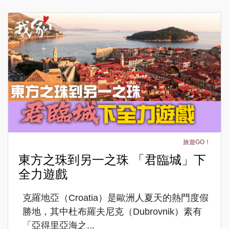
旅遊GO！
東方之珠到另一之珠 「君臨城」下
全力遊戲
克羅地亞（Croatia）是歐洲人夏天的熱門度假
勝地，其中杜布羅夫尼克（Dubrovnik）素有
「亞得里亞海之...