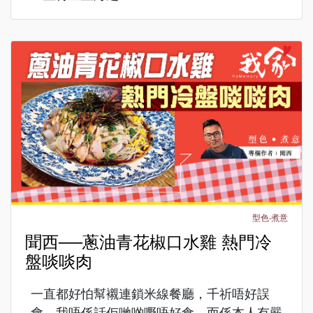
型色‧煮意
聞西──蔥油青花椒口水雞 熱門冷
盤啖啖肉
一直都好怕幫襯連鎖米線餐廳，千祈唔好誤