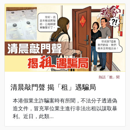
熱話「脆」聞
清晨敲門聲 揭「租」遇騙局
本港假業主詐騙案時有所聞，不法分子透過偽
造文件，冒充單位業主進行非法出租以謀取暴
利。近日，此類...