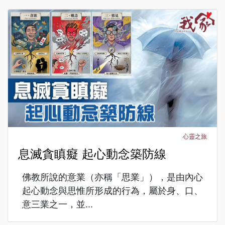
心靈之旅
息滅貪瞋癡 起心動念築防線
佛教所說的意業（亦稱「思業」），是由內心
起心動念與思惟所形成的行為，屬於身、口、
意三業之一，並...