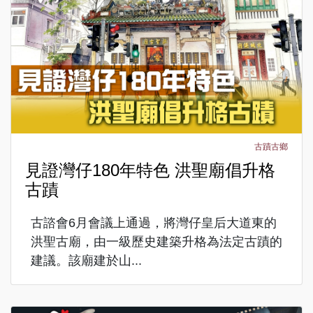
古蹟古鄉
見證灣仔180年特色 洪聖廟倡升格
古蹟
古諮會6月會議上通過，將灣仔皇后大道東的
洪聖古廟，由一級歷史建築升格為法定古蹟的
建議。該廟建於山...