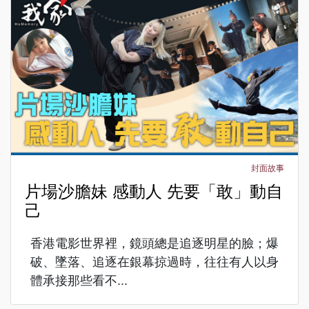
封面故事
片場沙膽妹 感動人 先要「敢」動自
己
香港電影世界裡，鏡頭總是追逐明星的臉；爆
破、墜落、追逐在銀幕掠過時，往往有人以身
體承接那些看不...