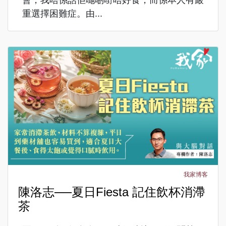
會，我唔係話佢哋啲嘢唔好食，而係本人有嚴
重選擇困難症。由...
我家博客
陳洛志──夏日Fiesta 記住飲杯消滯
茶