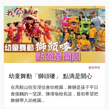
鄰里學堂
幼童舞動「獅頭嘜」 點滴是開心
在馬鞍山恒安浸信會幼稚園，舞獅是孩子平日
會接觸的一堂課。陳倩瑜校長說，最初希望把
舞獅帶入幼稚園...