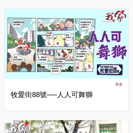
港漫
牧愛街88號──人人可舞獅