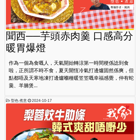
聞西──芋頭赤肉羹 口感高分
暖胃爆燈
作為一個為食嘅人，天氣開始轉涼第一時間梗係諗到食
啦，正所謂不時不食，夏天開恆冷氣打邊爐固然係爽，但
點都唔及天寒地凍打邊爐嗰種暖笠笠嘅幸福感覺，仲有蛇
羹、羊腩煲...
型色‧煮意
2024-10-17