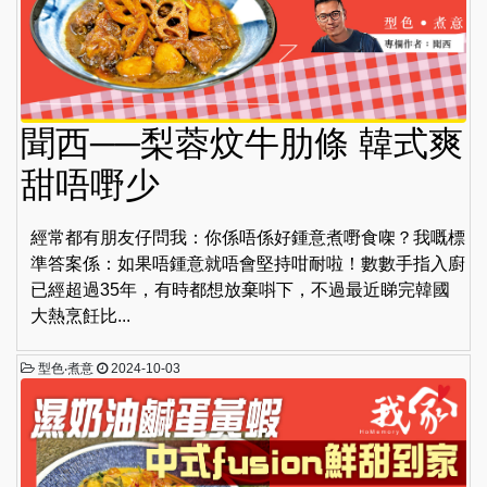
聞西──梨蓉炆牛肋條 韓式爽
甜唔嘢少
經常都有朋友仔問我：你係唔係好鍾意煮嘢食㗎？我嘅標
準答案係：如果唔鍾意就唔會堅持咁耐啦！數數手指入廚
已經超過35年，有時都想放棄唞下，不過最近睇完韓國
大熱烹飪比...
型色‧煮意
2024-10-03