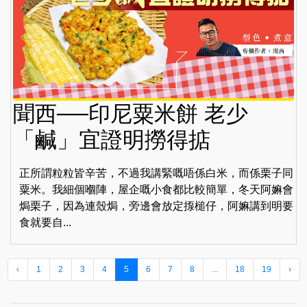
聞西──印尼粟米餅 老少
「鹹」宜證明撈得掂
正所謂粒粒皆辛苦，不過我講緊嘅唔係白米，而係栗子同
粟米。我細個嗰陣，屋企嘅小食都比較簡單，冬天阿嫲會
焗栗子，因為連殼焗，旁邊會放定揼槌仔，阿嫲講到明要
食就要自...
‹
1
2
3
4
5
6
7
8
...
18
19
›