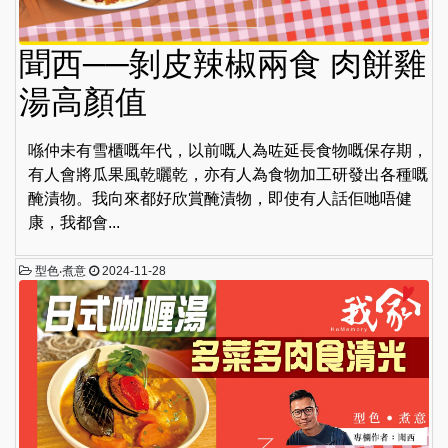
聞西──剝皮辣椒兩食 肉餅雞
湯高顏值
喺仲未有雪櫃嘅年代，以前嘅人為咗延長食物嘅保存期，
有人會將瓜果風乾曬乾，亦有人為食物加工研發出各種嘅
醃漬物。我向來都好欣賞醃漬物，即使有人話佢哋唔健
康，我都會...
型色‧煮意
2024-11-28