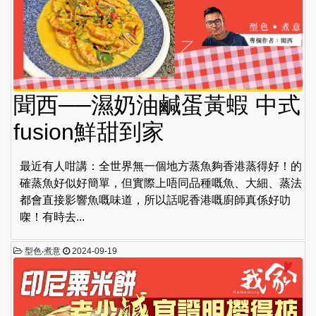
聞西──濕奶油鹹蛋黃蝦 中式
fusion鮮甜到家
最近有人咁講：全世界無一個地方蒸魚夠香港蒸得好！的
確蒸魚好似好簡單，但實際上唔同品種嘅魚、大細、蒸法
都會直接影響魚嘅味道，所以話呢香港嘅廚師真係好叻
㗎！有時去...
型色‧煮意
2024-09-19