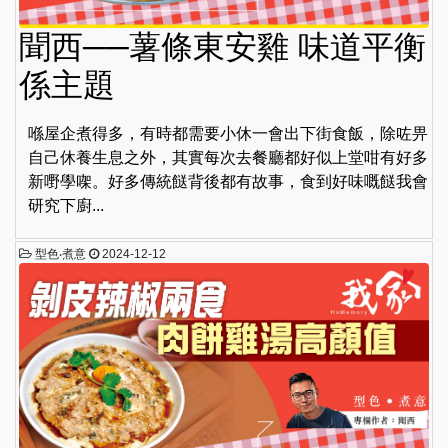
聞西──薯條東安雞 味道平衡
係主題
喺屋企煮得多，有時都需要小休一會出下街食飯，除咗畀
自己休養生息之外，其實每次去餐廳都好似上堂咁有好多
新嘢學㗎。好多傳統餸背後都有故事，食到好味嘅餸我會
研究下廚...
型色‧煮意
2024-12-12