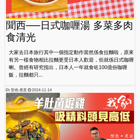
聞西──日式咖喱湯 多菜多肉
食清光
大家去日本旅行其中一個指定動作當然係食拉麵啦，原來
有另一樣食物相比拉麵更受日本人歡迎，佢就係日式咖喱
喇。曾經有研究指出，日本人一年就食咗100億份咖喱
飯，拉麵都只...
型色‧煮意
2024-11-14