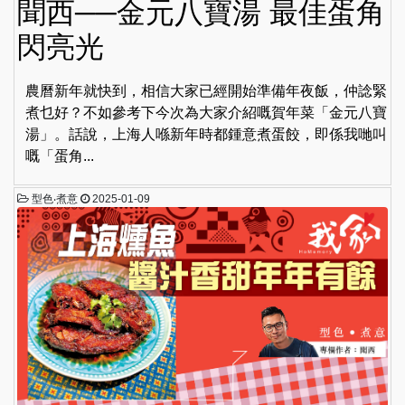
聞西──金元八寶湯 最佳蛋角
閃亮光
農曆新年就快到，相信大家已經開始準備年夜飯，仲諗緊
煮乜好？不如參考下今次為大家介紹嘅賀年菜「金元八寶
湯」。話說，上海人喺新年時都鍾意煮蛋餃，即係我哋叫
嘅「蛋角...
型色‧煮意
2025-01-09