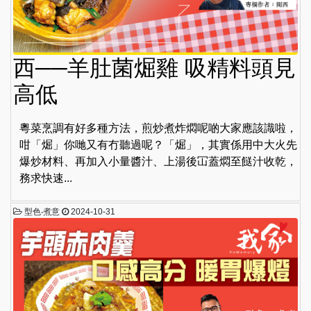
西──羊肚菌煀雞 吸精料頭見
高低
粵菜烹調有好多種方法，煎炒煮炸燜呢啲大家應該識啦，
咁「煀」你哋又有冇聽過呢？「煀」，其實係用中大火先
爆炒材料、再加入小量醬汁、上湯後冚蓋燜至餸汁收乾，
務求快速...
型色‧煮意
2024-10-31