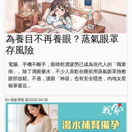
為養目不再養眼？蒸氣眼罩
存風險
電腦、手機不離手，眼睛乾澀疲勞已成為現代人的「職業
病」。除了滴眼藥水，不少人喜歡在睡前用蒸氣眼罩熱敷
眼部放鬆。不過，護眼「神器」也有安全隱患，內地女星
楊幂最近...
我家博客
2026-04-30