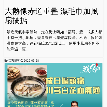
大熱像赤道重疊 濕毛巾加風
扇搞掂
最近天氣非常酷熱，走在街上猶如「蒸籠」般，很多人都
手持一把小風扇，盡量讓自己感覺涼快些。不過，假如氣
温實在太高，達到攝氏35°C或以上，使用小風扇不但不
能降温，更...
我家博客
2026-05-28