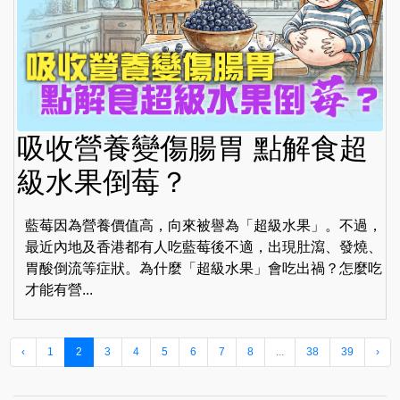
吸收營養變傷腸胃 點解食超
級水果倒莓？
藍莓因為營養價值高，向來被譽為「超級水果」。不過，
最近內地及香港都有人吃藍莓後不適，出現肚瀉、發燒、
胃酸倒流等症狀。為什麼「超級水果」會吃出禍？怎麼吃
才能有營...
‹
1
2
3
4
5
6
7
8
...
38
39
›