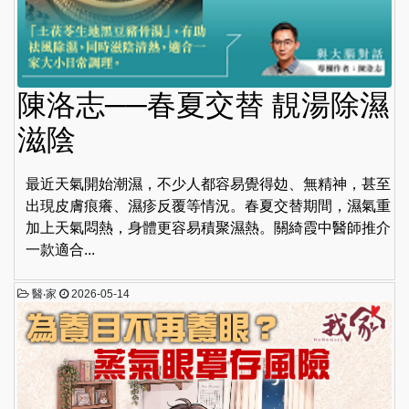
陳洛志──春夏交替 靚湯除濕
滋陰
最近天氣開始潮濕，不少人都容易覺得攰、無精神，甚至
出現皮膚痕癢、濕疹反覆等情況。春夏交替期間，濕氣重
加上天氣悶熱，身體更容易積聚濕熱。關綺霞中醫師推介
一款適合...
醫‧家
2026-05-14