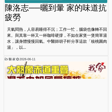
陳洛志──曬到暈 家的味道抗
疲勞
天氣悶熱，人容易睡得不沉；工作一忙，腦袋也像轉不回
來。與其靠一杯又一杯咖啡硬撐，不如在家煲一煲簡單湯
水，讓身體慢慢回氣。中醫師胡子軒分享這款「核桃圓肉
湯」，以...
醫‧家
2026-06-11