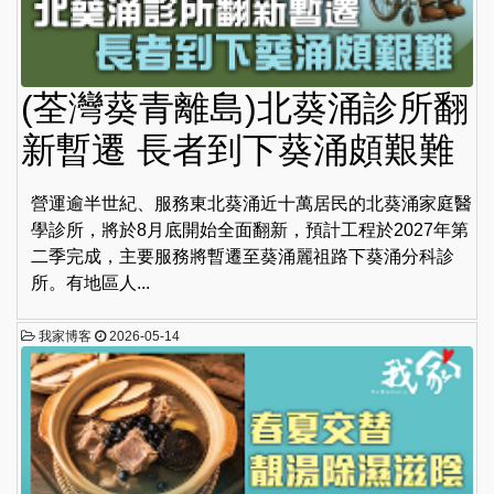
(荃灣葵青離島)北葵涌診所翻
新暫遷 長者到下葵涌頗艱難
營運逾半世紀、服務東北葵涌近十萬居民的北葵涌家庭醫
學診所，將於8月底開始全面翻新，預計工程於2027年第
二季完成，主要服務將暫遷至葵涌麗祖路下葵涌分科診
所。有地區人...
我家博客
2026-05-14