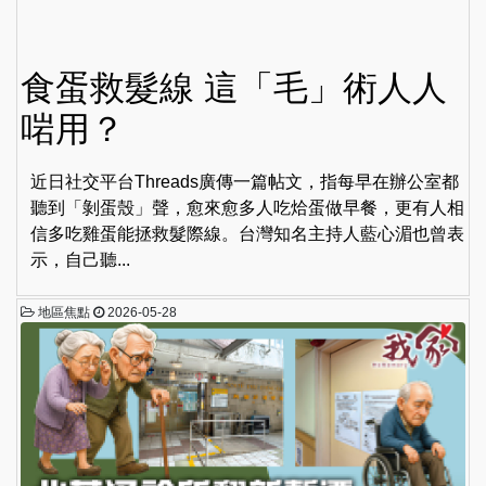
食蛋救髮線 這「毛」術人人
啱用？
近日社交平台Threads廣傳一篇帖文，指每早在辦公室都
聽到「剝蛋殼」聲，愈來愈多人吃烚蛋做早餐，更有人相
信多吃雞蛋能拯救髮際線。台灣知名主持人藍心湄也曾表
示，自己聽...
地區焦點
2026-05-28