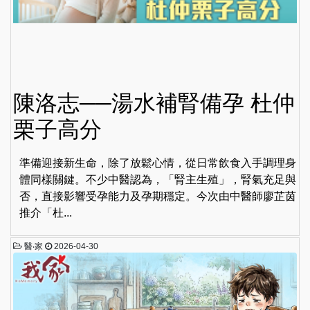
陳洛志──湯水補腎備孕 杜仲
栗子高分
準備迎接新生命，除了放鬆心情，從日常飲食入手調理身
體同樣關鍵。不少中醫認為，「腎主生殖」，腎氣充足與
否，直接影響受孕能力及孕期穩定。今次由中醫師廖芷茵
推介「杜...
醫‧家
2026-04-30