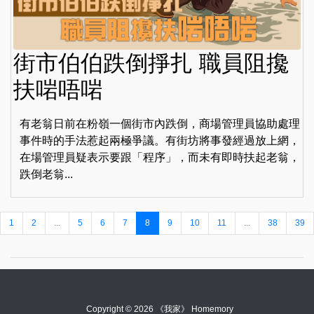
街市伯伯跌倒掙扎 職員阻攙
扶啱唔啱
有老翁日前在粉嶺一個街市內跌倒，商場管理員協助處理
事件時的手法惹起兩極爭議。有街坊將事發經過放上網，
在場管理員疑表示要跟「程序」，而未有即時扶起老翁，
跌倒老翁...
1
2
...
5
6
7
8
9
10
11
...
38
39
Copyright © 2026 《我家》 Homemory