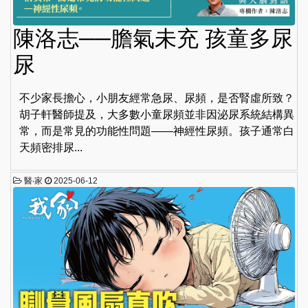
陳洛志──膽氣未充 孩童多尿
尿
不少家長擔心，小朋友經常急尿、尿頻，是否腎虛所致？
胡子軒醫師提及，大多數小童尿頻並非因泌尿系統結構異
常，而是常見的功能性問題——神經性尿頻。孩子通常白
天頻密排尿...
醫‧家
2025-06-12