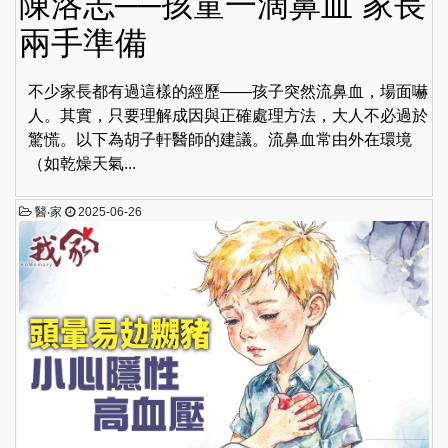
陳洛志──孩童一滴鼻血 家長
兩手準備
不少家長都有過這樣的經歷——孩子突然流鼻血，場面嚇
人。其實，只要理解成因與正確處理方法，大人不必過於
驚慌。以下為胡子軒醫師的建議。流鼻血常由外在環境
（如乾燥天氣...
醫‧家
2025-06-26