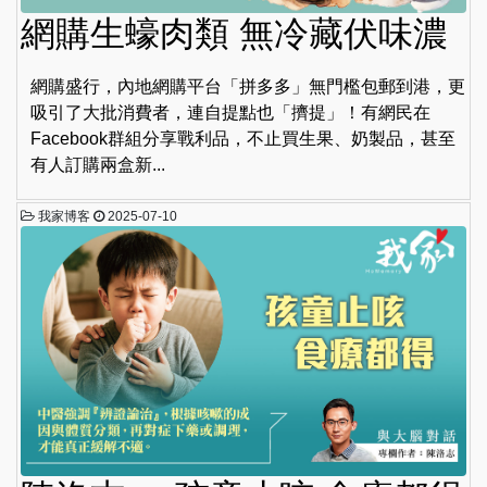
網購生蠔肉類 無冷藏伏味濃
網購盛行，內地網購平台「拼多多」無門檻包郵到港，更
吸引了大批消費者，連自提點也「擠提」！有網民在
Facebook群組分享戰利品，不止買生果、奶製品，甚至
有人訂購兩盒新...
我家博客
2025-07-10