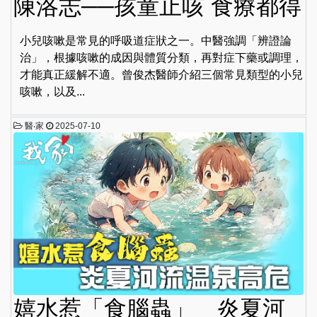
陳洛志──孩童止咳 食療都得
小兒咳嗽是常見的呼吸道症狀之一。中醫強調「辨證論
治」，根據咳嗽的成因與體質分類，再對症下藥或調理，
才能真正緩解不適。曾俊杰醫師介紹三個常見類型的小兒
咳嗽，以及...
醫‧家
2025-07-10
嬉水惹「食腦蟲」 炎夏河