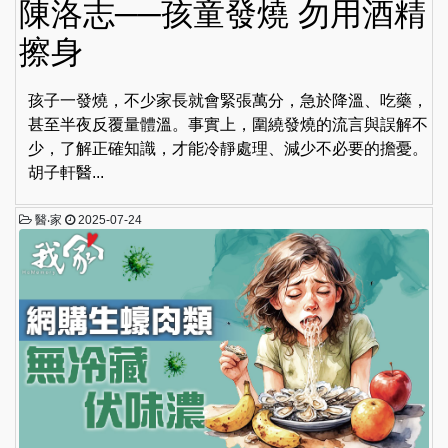
陳洛志──孩童發燒 勿用酒精
擦身
孩子一發燒，不少家長就會緊張萬分，急於降溫、吃藥，
甚至半夜反覆量體溫。事實上，圍繞發燒的流言與誤解不
少，了解正確知識，才能冷靜處理、減少不必要的擔憂。
胡子軒醫...
醫‧家
2025-07-24