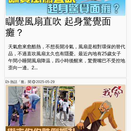
瞓覺風扇直吹 起身驚覺面
癱？
天氣愈來愈酷熱，不想長開冷氣，風扇是相對環保的替代
品，不過直吹風扇太久也有隱憂。最近內地有25歲女子
午間小睡開風扇降温，四小時後醒來，驚覺嘴巴不受控地
歪向一邊。2...
熱話「脆」聞
2025-05-29