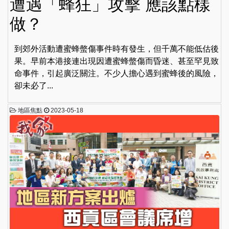
遭遇「蜂狂」攻擊 應該點樣
做？
到郊外活動遭蜜蜂螫傷事件時有發生，但千萬不能低估後
果。早前本港接連出現因遭蜜蜂螫傷而昏迷、甚至罕見致
命事件，引起廣泛關注。不少人擔心遇到蜜蜂後的風險，
卻未必了...
地區焦點
2023-05-18