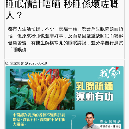
睡眠債計唔晒 秒睡係壞咗嘅
人？
都市人生活忙碌，不少「夜貓一族」都會為失眠問題而煩
惱，但原來秒睡也並非好事，反而是因嚴重缺睡眠而響起
健康警號。有醫生解構常見的睡眠謬誤，並分享自行測試
「睡眠債...
我家博客
2023-05-18