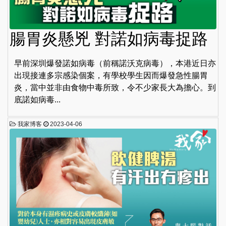
腸胃炎懸兇 對諾如病毒捉路
早前深圳爆發諾如病毒（前稱諾沃克病毒），本港近日亦
出現接連多宗感染個案，有學校學生因而爆發急性腸胃
炎，當中並非由食物中毒所致，令不少家長大為擔心。到
底諾如病毒...
我家博客
2023-04-06