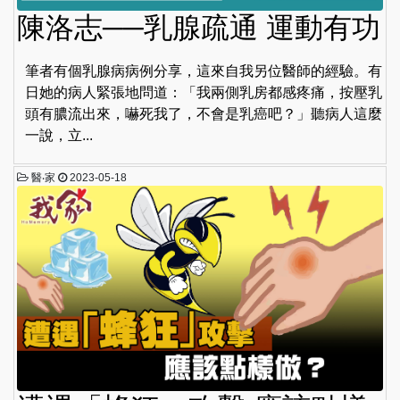
陳洛志──乳腺疏通 運動有功
筆者有個乳腺病病例分享，這來自我另位醫師的經驗。有
日她的病人緊張地問道：「我兩側乳房都感疼痛，按壓乳
頭有膿流出來，嚇死我了，不會是乳癌吧？」聽病人這麼
一說，立...
醫‧家
2023-05-18