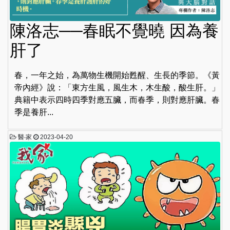
陳洛志──春眠不覺曉 因為養
肝了
春，一年之始，為萬物生機開始甦醒、生長的季節。《黃
帝內經》說：「東方生風，風生木，木生酸，酸生肝。」
典籍中表示四時四季對應五臟，而春季，則對應肝臟。春
季是養肝...
醫‧家
2023-04-20