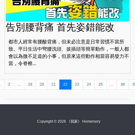
告別腰背痛 首先姿錯能改
都市人經常有腰酸背痛，但未必注意是日常習慣不當所
致。平日生活中彎腰洗頭、拔插頭等簡單動作，一般人都
會以為微不足道的小事，但原來這些動作相當容易發力不
當，令脊椎...
1
2
...
19
20
21
22
23
24
25
...
38
3
Copyright © 2026 《我家》 Homemory