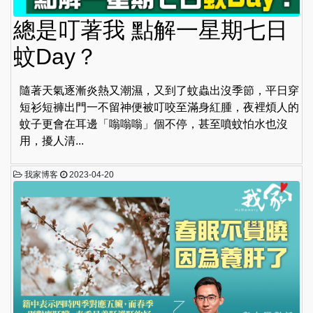
總是叮著我 點解一星期七日
蚊Day？
隨著天氣逐漸炎熱又潮濕，又到了蚊蟲出沒季節，平日穿
短衫短褲出門一不留神便被叮咬至滿身紅腫，夜裡煩人的
蚊子更會在耳邊「嗡嗡嗡」個不停，甚至噴蚊怕水也沒
用，擾人清...
我家博客
2023-04-20