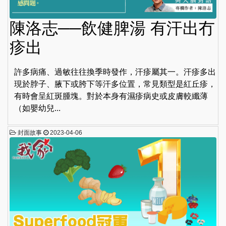
陳洛志──飲健脾湯 有汗出冇
疹出
許多病痛、過敏往往換季時發作，汗疹屬其一。汗疹多出
現於脖子、腋下或胯下等汗多位置，常見類型是紅丘疹，
有時會呈紅斑腫塊。對於本身有濕疹病史或皮膚較纖薄
（如嬰幼兒...
封面故事
2023-04-06