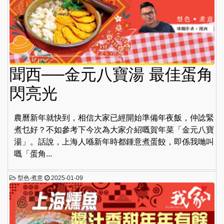
聞西──金元八寶湯 最佳蛋角
閃亮光
農曆新年就快到，相信大家已經開始準備年夜飯，仲諗緊
煮乜好？不如參考下今次為大家介紹嘅賀年菜「金元八寶
湯」。話說，上海人喺新年時都鍾意煮蛋餃，即係我哋叫
嘅「蛋角...
型色‧煮意
2025-01-09