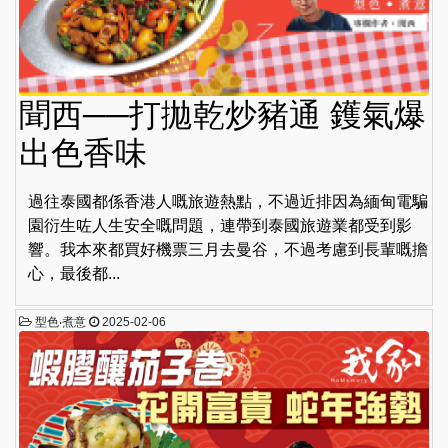
聞西──打拋乾炒豬通 鑊氣爆
出色香味
過往泰國都係香港人嘅旅遊熱點，不過近排因為緬甸電騙
園衍生咗人生安全嘅問題，連帶到泰國旅遊業都受到影
響。我本來都買好機票三月去曼谷，不過考慮到長輩嘅擔
心，最後都...
型色‧煮意
2025-02-06