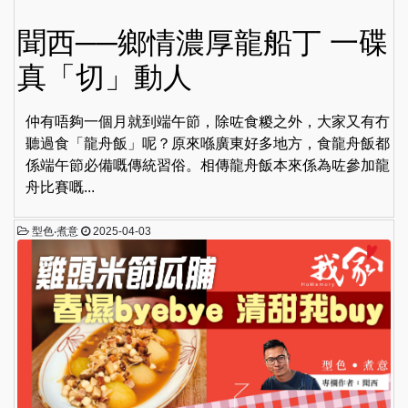
聞西──鄉情濃厚龍船丁 一碟
真「切」動人
仲有唔夠一個月就到端午節，除咗食糉之外，大家又有冇
聽過食「龍舟飯」呢？原來喺廣東好多地方，食龍舟飯都
係端午節必備嘅傳統習俗。相傳龍舟飯本來係為咗參加龍
舟比賽嘅...
型色‧煮意
2025-04-03