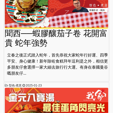
聞西──蝦膠釀茄子卷 花開富
貴 蛇年強勢
立春之後正式踏入蛇年，首先恭祝大家蛇年行好運、四季
平安、身心健康！新年除咗食糕拜年逗利是之外，相信更
多朋友仔會選擇一家大細去旅行行大運。有身在泰國曼谷
嘅朋友仔...
型色‧煮意
2025-01-23