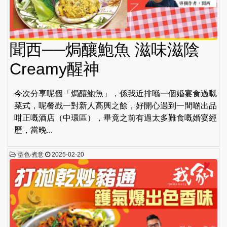
聞西──焗釀鮑魚 滋味滋陰
Creamy醒神
今次分享呢個「焗釀鮑魚」，係我近排喺一個婚宴食過嘅
菜式，呢餐戥一對新人高興之餘，好開心遇到一間啲出品
咁正嘅酒店（中環區），畢竟之前有過太多難食嘅婚宴經
歷，當晚...
型色‧煮意
2025-02-20