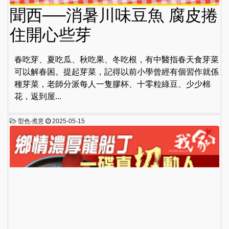
聞西──消暑川味豆魚 腐皮捲
住開心些芽
春吃芽、夏吃瓜、秋吃果、冬吃根，有中醫指春天食芽菜
可以解春困。提起芽菜，記得以前小學曾經有個習作就係
種芽菜，老師分派每人一隻膠杯、十零粒綠豆、少少棉
花，返到屋...
型色‧煮意
2025-05-15