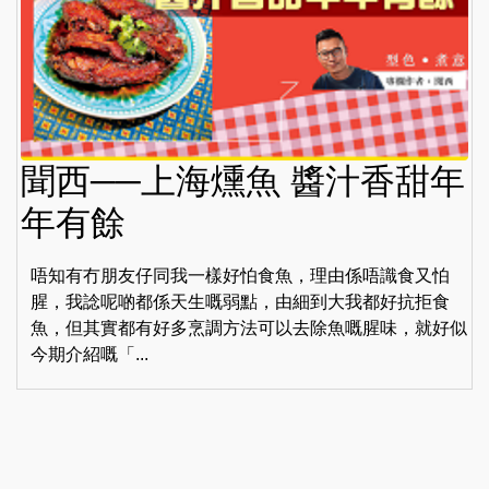
聞西──上海燻魚 醬汁香甜年
年有餘
唔知有冇朋友仔同我一樣好怕食魚，理由係唔識食又怕
腥，我諗呢啲都係天生嘅弱點，由細到大我都好抗拒食
魚，但其實都有好多烹調方法可以去除魚嘅腥味，就好似
今期介紹嘅「...
‹
1
2
3
4
5
6
7
›