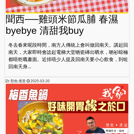
聞西──雞頭米節瓜脯 春濕
byebye 清甜我buy
冬去春來呢段時間，南方人傳統上會叫做回南天。講起回
南天，大家即時會諗起電梯大堂啲瓷磚出晒水，啲衫晾極
都唔乾嘅畫面。近排唔少人提及回南天要小心飲食，到咗
回南天身...
型色‧煮意
2025-03-20