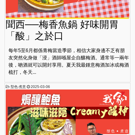
聞西──梅香魚鍋 好味開胃
「酸」之於口
每年5至6月都係青梅當造季節，相信大家身邊不乏有朋
友突然化身做「浸」酒師喺屋企自釀梅酒。通常等一兩年
後，啲酒就可以開封享用。夏天我最鍾意梅酒加冰或梅酒
梳打，冬天...
型色‧煮意
2025-03-06