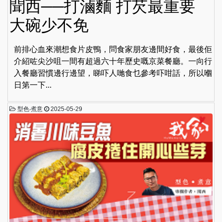
聞西──打滷麵 打芡最重要
大碗少不免
前排心血來潮想食片皮鴨，問食家朋友邊間好食，最後佢
介紹咗尖沙咀一間有超過六十年歷史嘅京菜餐廳。一向行
入餐廳習慣邊行邊望，睇吓人哋食乜參考吓咁話，所以嗰
日第一下...
型色‧煮意
2025-05-29