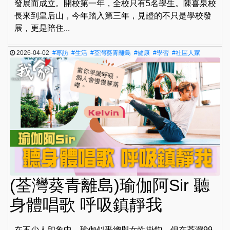
發展而成立。開校第一年，全校只有5名學生。陳喜泉校
長來到皇后山，今年踏入第三年，見證的不只是學校發
展，更是陪住...
2026-04-02
#專訪
#生活
#荃灣葵青離島
#健康
#學習
#社區人家
(荃灣葵青離島)瑜伽阿Sir 聽
身體唱歌 呼吸鎮靜我
在不少人印象中，瑜伽似乎總與女性掛鈎。但在荃灣99