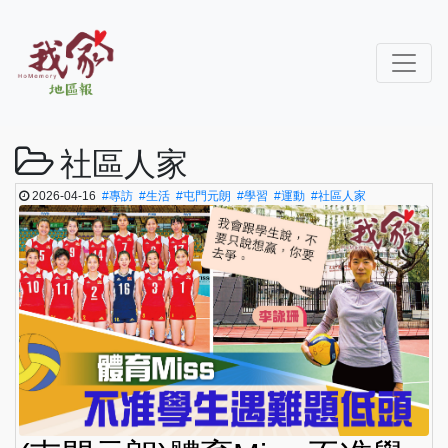
社區人家
2026-04-16
#專訪
#生活
#屯門元朗
#學習
#運動
#社區人家