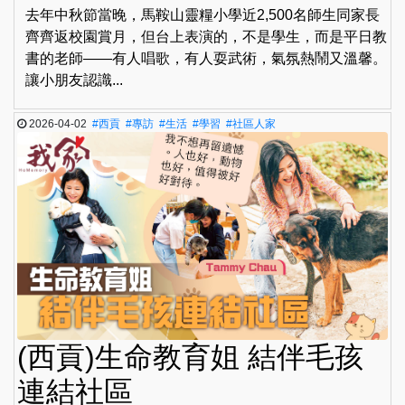
去年中秋節當晚，馬鞍山靈糧小學近2,500名師生同家長
齊齊返校園賞月，但台上表演的，不是學生，而是平日教
書的老師——有人唱歌，有人耍武術，氣氛熱鬧又溫馨。
讓小朋友認識...
2026-04-02
#西貢
#專訪
#生活
#學習
#社區人家
(西貢)生命教育姐 結伴毛孩
連結社區