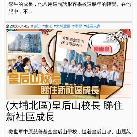
學生的成長，他常用這句話形容學校這幾年的轉變。在他
眼中，不...
2026-04-02
#專訪
#生活
#大埔北區
#學習
#社區人家
(大埔北區)皇后山校長 睇住
新社區成長
救世軍中原慈善基金皇后山學校，隨着皇后山邨、山麗苑