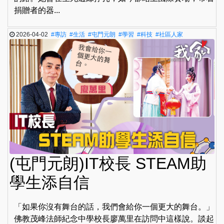
捐贈者的器...
2026-04-02
#專訪
#生活
#屯門元朗
#學習
#科技
#社區人家
(屯門元朗)IT校長 STEAM助
學生添自信
「如果你沒有舞台的話，我們會給你一個更大的舞台。」
佛教茂峰法師紀念中學校長廖萬里在訪問中這樣說。談起