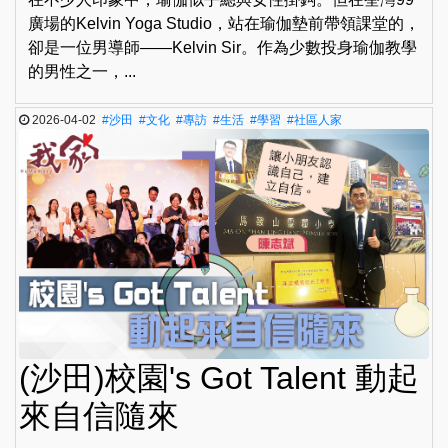
廣場的Kelvin Yoga Studio，站在瑜伽墊前帶領課堂的，
卻是一位男導師——Kelvin Sir。作為少數投身瑜伽教學
的男性之一，...
2026-04-02
#沙田
#文化
#專訪
#生活
#學習
#社區人家
(沙田)校園's Got Talent 動起
來自信隨來