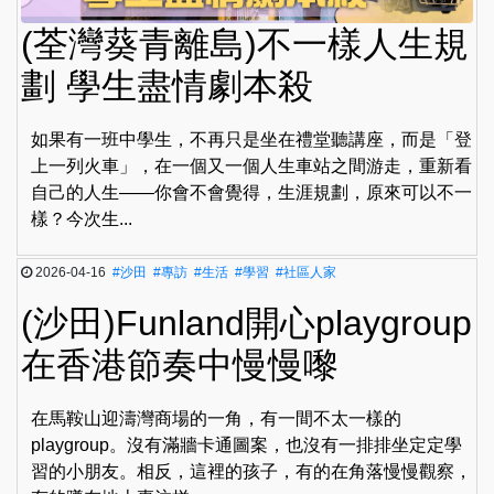
(荃灣葵青離島)不一樣人生規
劃 學生盡情劇本殺
如果有一班中學生，不再只是坐在禮堂聽講座，而是「登
上一列火車」，在一個又一個人生車站之間游走，重新看
自己的人生——你會不會覺得，生涯規劃，原來可以不一
樣？今次生...
2026-04-16
#沙田
#專訪
#生活
#學習
#社區人家
(沙田)Funland開心playgroup
在香港節奏中慢慢嚟
在馬鞍山迎濤灣商場的一角，有一間不太一樣的
playgroup。沒有滿牆卡通圖案，也沒有一排排坐定定學
習的小朋友。相反，這裡的孩子，有的在角落慢慢觀察，