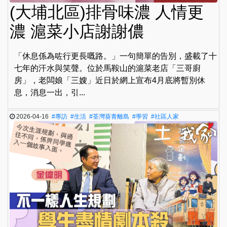
(大埔北區)排骨味濃 人情更
濃 滬菜小店謝謝儂
「休息係為咗行更長嘅路。」一句簡單的告別，盛載了十
七年的汗水與笑聲。位於馬鞍山的滬菜老店「三哥廚
房」，老闆娘「三嫂」近日於網上宣布4月底將暫別休
息，消息一出，引...
2026-04-16
#專訪
#生活
#荃灣葵青離島
#學習
#社區人家