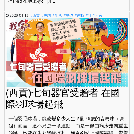
有的蹲在地上專注拼...
2026-04-16
#西貢
#專訪
#生活
#學習
#運動
#社區人家
(西貢)七旬器官受贈者 在國
際羽球場起飛
一個羽毛球場，能改變多少人生？對76歲的袁惠珠（珠
姐）而言，這不只是一項運動，而是一條由病床走向重生
的路。她曾在生死邊緣掙扎，如今卻站上國際賽場，帶着