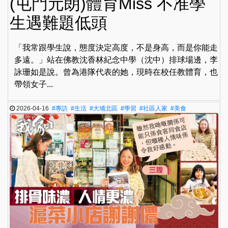
(屯門元朗)體育Miss 不准學
生遇難題低頭
「我常跟學生說，態度決定高度，不是身高，而是你能走
多遠。」站在佛教沈香林紀念中學（沈中）排球場邊，李
詠珊如是說。曾為港隊代表的她，現時在校任教體育，也
帶領女子...
2026-04-16
#專訪
#生活
#大埔北區
#學習
#社區人家
#美食