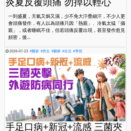
炎夏反覆頭痛 勿掉以輕心
一到盛夏，天氣又焗又濕，少不免大汗疊細汗，不少人更
會頭痛發作，有人以為頭痛只因「熱親」、冷氣太猛「攝
親」，或者睡眠不佳，但若頭痛反覆出現，甚至發作愈見
頻密，後...
2026-07-23
#醫家
#民生
#醫療
#生活
#學習
手足口病+新冠+流感 三菌夾