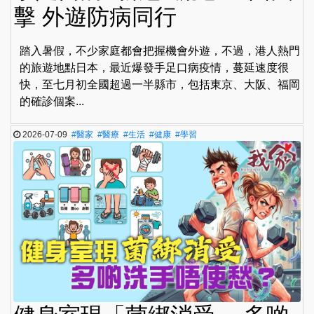
擊 外遊防病同行
踏入暑假，不少家庭都會把握機會外遊，不過，港人熱門
的旅遊地點日本，最近爆發手足口病疫情，蔓延速度很
快，至七月初全國超過一半縣市，包括東京、大阪、福岡
的確診個案...
2026-07-09
#醫家
#醫療
#生活
#健康
#學習