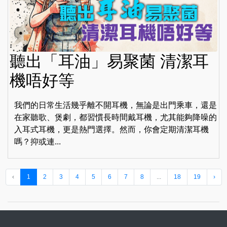
聽出「耳油」易聚菌 清潔耳
機唔好等
我們的日常生活幾乎離不開耳機，無論是出門乘車，還是
在家聽歌、煲劇，都習慣長時間戴耳機，尤其能夠降噪的
入耳式耳機，更是熱門選擇。然而，你會定期清潔耳機
嗎？抑或連...
‹
1
2
3
4
5
6
7
8
...
18
19
›