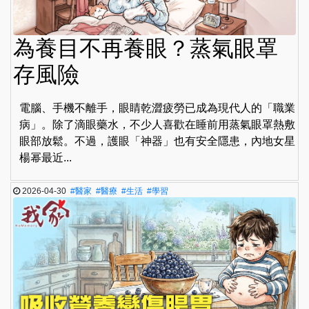
為養目不再養眼？蒸氣眼罩
存風險
電腦、手機不離手，眼睛乾澀疲勞已成為現代人的「職業
病」。除了滴眼藥水，不少人喜歡在睡前用蒸氣眼罩熱敷
眼部放鬆。不過，護眼「神器」也有安全隱患，內地女星
楊幂最近...
2026-04-30
#醫家
#醫療
#生活
#學習