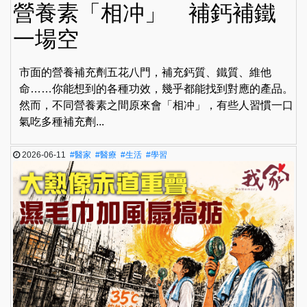
營養素「相冲」 補鈣補鐵
一場空
市面的營養補充劑五花八門，補充鈣質、鐵質、維他
命……你能想到的各種功效，幾乎都能找到對應的產品。
然而，不同營養素之間原來會「相冲」，有些人習慣一口
氣吃多種補充劑...
2026-06-11
#醫家
#醫療
#生活
#學習