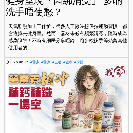
健身室現「菌綁消受」 多啲
洗手唔使愁？
天氣酷熱加上工作忙，很多人工餘時想保持運動習慣，都
會選擇去健身室。然而，器材未必有頻繁清潔，隨時成為
感染陷阱！不時有網民分享啞鈴、跑步機扶手等殘留其他
使用者的...
2026-06-25
#醫家
#醫療
#生活
#健康
#學習