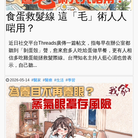
食蛋救髮線 這「毛」術人人
啱用？
近日社交平台Threads廣傳一篇帖文，指每早在辦公室都
聽到「剝蛋殼」聲，愈來愈多人吃烚蛋做早餐，更有人相
信多吃雞蛋能拯救髮際線。台灣知名主持人藍心湄也曾表
示，自己聽...
2026-05-14
#醫家
#醫療
#生活
#學習