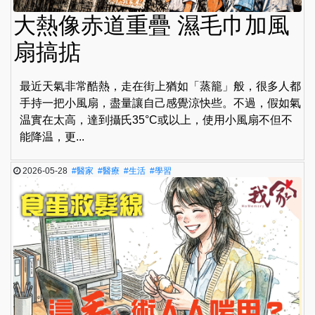
大熱像赤道重疊 濕毛巾加風
扇搞掂
最近天氣非常酷熱，走在街上猶如「蒸籠」般，很多人都
手持一把小風扇，盡量讓自己感覺涼快些。不過，假如氣
温實在太高，達到攝氏35°C或以上，使用小風扇不但不
能降温，更...
2026-05-28
#醫家
#醫療
#生活
#學習