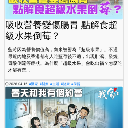
吸收營養變傷腸胃 點解食超
級水果倒莓？
藍莓因為營養價值高，向來被譽為「超級水果」。不過，
最近內地及香港都有人吃藍莓後不適，出現肚瀉、發燒、
胃酸倒流等症狀。為什麼「超級水果」會吃出禍？怎麼吃
才能有營...
2026-04-16
#醫家
#醫療
#生活
#健康
#學習