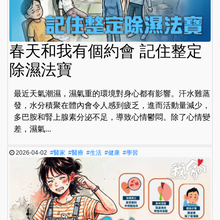
春天和我有個約會 記住整定
除濕法寶
最近天氣潮濕，濕氣重的環境對身心都有影響。汗水難蒸
發，水分積聚在體內會令人感到疲乏，進而活動量減少，
多巴胺和腎上腺素分泌不足，導致心情鬱悶。除了心情變
差，濕氣...
2026-04-02
#醫家
#醫療
#生活
#健康
#學習