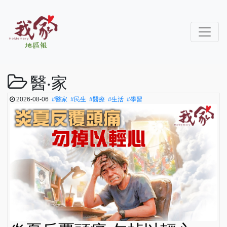
醫‧家
2026-08-06
#醫家
#民生
#醫療
#生活
#學習