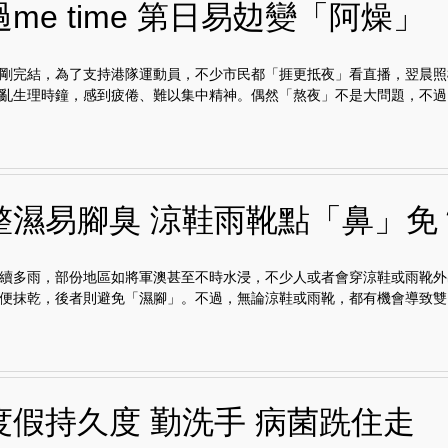
me time 第日易攰變「阿燥」
剛完結，為了支持港隊運動員，不少市民都「捱更抵夜」看直播，翌晨照
亂生理時鐘，感到疲倦、難以集中精神。偶然「熬夜」不是大問題，不過，.
整濕易腳臭 涼鞋雨靴點「鼻」免
續多雨，部份地區如將軍澳甚至不時水浸，不少人或者會穿涼鞋或雨靴外
便抹乾，後者則避免「濕腳」。不過，無論涼鞋或雨靴，都有機會導致雙..
度假持久度 勤洗手 病菌跣住走