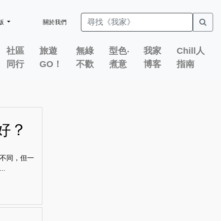
版
關於我們
社區
旅遊
無綠
型色‧
我家
Chill人
同行
GO！
不歡
煮意
博客
指南
好？
不同，但一
.