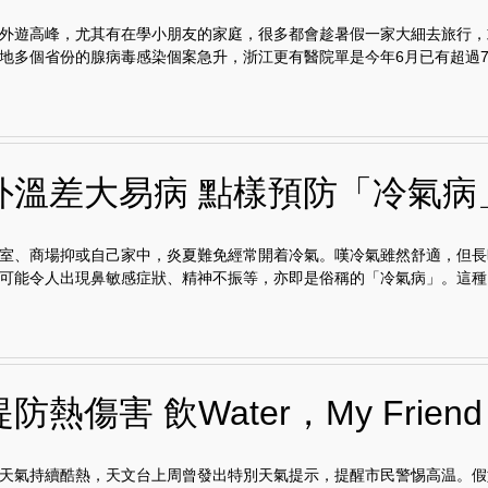
外遊高峰，尤其有在學小朋友的家庭，很多都會趁暑假一家大細去旅行，
地多個省份的腺病毒感染個案急升，浙江更有醫院單是今年6月已有超過700
外溫差大易病 點樣預防「冷氣病
室、商場抑或自己家中，炎夏難免經常開着冷氣。嘆冷氣雖然舒適，但長
可能令人出現鼻敏感症狀、精神不振等，亦即是俗稱的「冷氣病」。這種..
防熱傷害 飲Water，My Friend
天氣持續酷熱，天文台上周曾發出特別天氣提示，提醒市民警惕高温。假