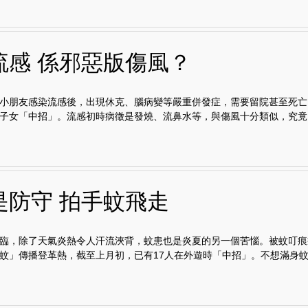
流感 係邪惡版傷風？
小朋友感染流感後，出現休克、腦病變等嚴重併發症，需要留院甚至死亡
子女「中招」。流感初時病徵是發燒、流鼻水等，與傷風十分類似，究竟..
是防守 拍手蚊飛走
臨，除了天氣炎熱令人汗流浹背，蚊患也是炎夏的另一個苦惱。被蚊叮痕
蚊」傳播登革熱，截至上月初，已有17人在外遊時「中招」。不想滿身蚊.