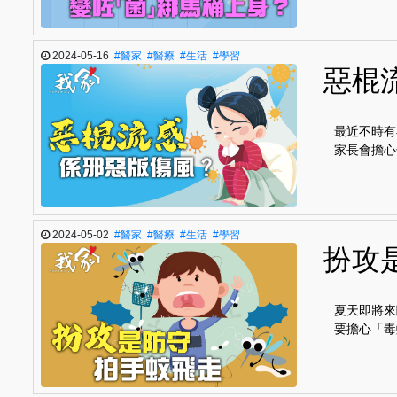
2024-05-16
#醫家
#醫療
#生活
#學習
惡棍
最近不時有
家長會擔心
2024-05-02
#醫家
#醫療
#生活
#學習
扮攻
夏天即將來
要擔心「毒