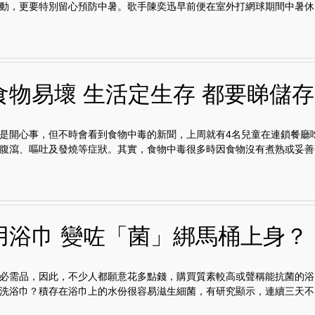
動，更要特別留心預防中暑。歌手陳奕迅早前便在室外打網球期間中暑休..
食物易壞 生活定生存 都要睇儲存
是開心事，但不時會看到食物中毒的新聞，上周就有4名兒童在連鎖餐廳
腹瀉、嘔吐及發燒等症狀。其實，食物中毒很多時因食物沒有煮熟或妥善..
用浴巾 變咗「菌」綁馬桶上身？
必需品，因此，不少人都願意花多點錢，購買質素較高或聲稱能抗菌的浴
洗浴巾？積存在浴巾上的水份很容易滋生細菌，有研究顯示，連續三天不..