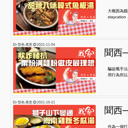
大概因為餓
stayca
型色‧煮意
2021-11-04
聞西
騙徒嘅手法
用行為所以
型色‧煮意
2021-10-21
聞西
作為一個打