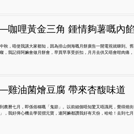
──咖哩黃金三角 鍾情夠薯嘅內
中秋，唔使我講大家都知，因為排山倒海嘅月餅廣告一開電視就睇到。舊
㗎，我記得阿嫲會做月餅會，早買早享受折扣，月月去供又唔會咁肉痛，..
──雞油菌燴豆腐 帶來杏馥味道
到農曆七月，即係俗稱嘅「鬼節」。以前細個唔知驚又唔識死，覺得燒街
」，我好俾心機去學習摺元寶，連阿嫲都讚我好有天份，哈哈！去到七月..