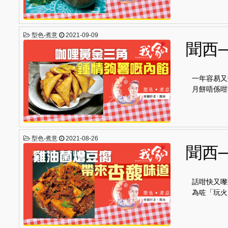
型色‧煮意
2021-09-09
聞西
一年容易又
月餅唔係咁
型色‧煮意
2021-08-26
聞西
話咁快又嚟
為咗「玩火