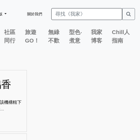
版
關於我們
社區
旅遊
無綠
型色‧
我家
Chill人
同行
GO！
不歡
煮意
博客
指南
鴨香
該機構轄下
..