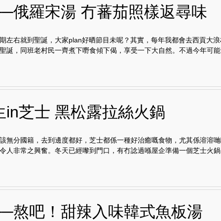
──俄羅宋湯 冇蕃茄照樣返尋味
期左右就到聖誕，大家plan好晒節目未呢？其實，每年我都會去西貢大
聖誕，同班老村民一齊煮下嘢食傾下偈，享受一下大自然。不過今年可能..
生in芝士 黑松露拉絲火鍋
該無分國籍，去到邊度都好，芝士都係一種好治癒嘅食物，尤其係溶溶哋
令人非常之興奮。冬天已經嚟到門口，有冇諗過喺屋企準備一個芝士火鍋..
──熬吧！甜辣入味韓式魚板湯