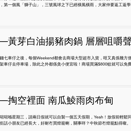
，第一個風「獅子山」，三號風球之下已經橫風橫雨，大家仲要返工返學，.
──黃芽白油揚豬肉鍋 層層咀嚼
錢七車仔之後，每個Weekend都會去商場大型超市入貨，咁又真係幾方
架車仔去停車場，除此之外都係貪小便宜啦！商場買滿$800蚊就可以免費泊
──掏空裡面 南瓜鯪雨肉布甸
啱啱喺星期三，請兩日假就可以自製一個五天假期，Yeah！放假前輕鬆
佢話小朋友已經長大，好耐冇買燈籠喇，關事咩？中秋節冇燈籠點得㗎。..