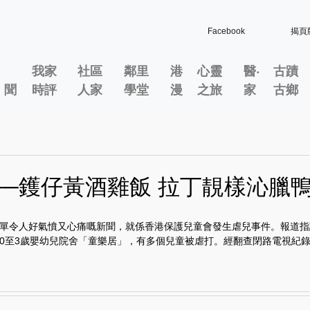
Facebook
揭頁
我家
社區
鄰里
港
心靈
醫‧
古蹟
」聞
時評
人家
學堂
漫
之旅
家
古鄉
──鑊仔黃酒雞飯 拉丁靚樣沁臘
單令人好氣憤又心痛嘅新聞，就係香港保護兒童會發生虐兒事件。報道指
0至3歲嬰幼兒院舍「童樂居」，有多個兒童被虐打。經翻查閉路電視紀錄.