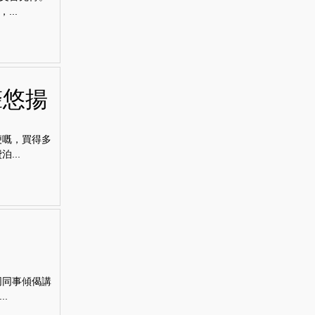
..
聲悠揚
便嘅，買得多
...
同同事傾偈講
.