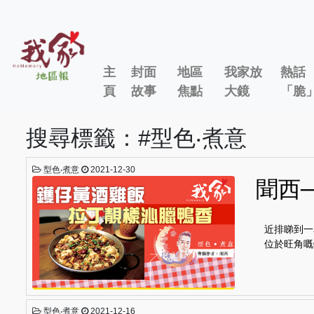
主
封面
地區
我家放
熱話
頁
故事
焦點
大鏡
「脆
搜尋標籤：#型色‧煮意
型色‧煮意
2021-12-30
聞西
近排睇到一
位於旺角嘅
型色‧煮意
2021-12-16