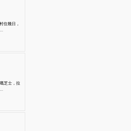
浪村住幾日，
.
嘅芝士，拉
.