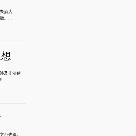
去酒店
。...
理想
涉及非法使
..
湯
文台先得。