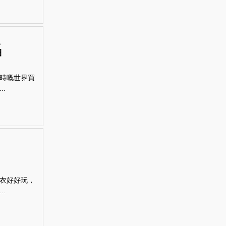
餡
時嘅世界買
.
衣好好玩，
.