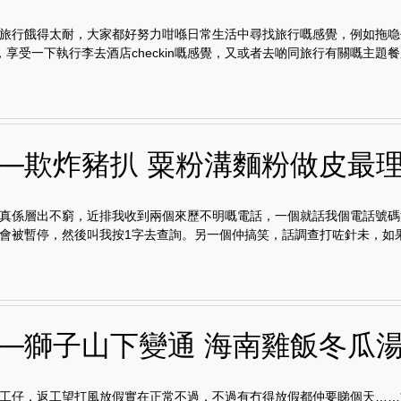
旅行餓得太耐，大家都好努力咁喺日常生活中尋找旅行嘅感覺，例如拖喼
tion，享受一下執行李去酒店checkin嘅感覺，又或者去啲同旅行有關嘅主題餐廳
──欺炸豬扒 粟粉溝麵粉做皮最
真係層出不窮，近排我收到兩個來歷不明嘅電話，一個就話我個電話號碼
會被暫停，然後叫我按1字去查詢。另一個仲搞笑，話調查打咗針未，如果.
──獅子山下變通 海南雞飯冬瓜
工仔，返工望打風放假實在正常不過，不過有冇得放假都仲要睇個天……