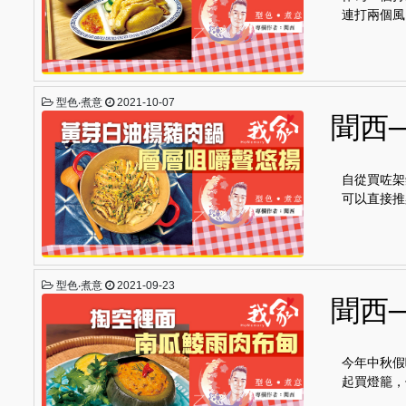
連打兩個風
型色‧煮意
2021-10-07
聞西
自從買咗架
可以直接推
型色‧煮意
2021-09-23
聞西
今年中秋假
起買燈籠，