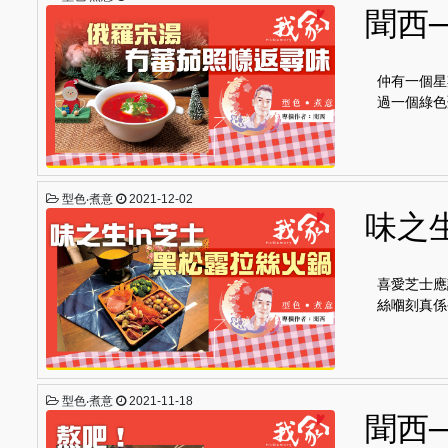
聞西
仲有一個星
過一個綠色
型色‧煮意
2021-12-02
味之
喜愛芝士應
絲嗰刻真係
型色‧煮意
2021-11-18
聞西