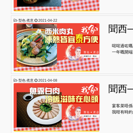
型色‧煮意
2021-04-22
聞西
啱啱過咗嘅
一年嘅開端
型色‧煮意
2021-04-08
聞西
宴客菜唔係
我咁有時約