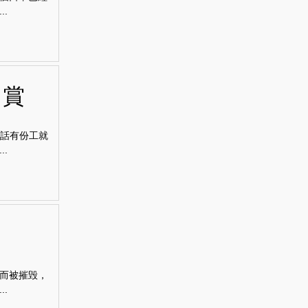
.
自賞
都話有份工就
.
而被摧毁，
.