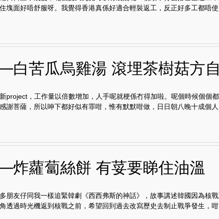
住塊面好唔舒服呀。我覺得香港真係好適合輕裝返工，反正好多工都唔使..
──白苦瓜烏雞湯 滾埋茶樹菇方
新project，工作量以倍數增加，人手呢就梗係冇得加啦。呢個時候個個
感謝菩薩，所以呻下都好似有罪咁，惟有默默咁做，日日朝八晚十成個人..
──炸蘿蔔絲餅 有荽要睇住油溫
多朋友仔同我一樣追緊韓劇《西西弗斯的神話》，故事講述韓國因為核戰
角透過時光機返到核戰之前，希望回到過去改寫歷史去制止戰爭發生，咁..