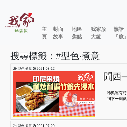
主
封面
地區
我家放
熱話
頁
故事
焦點
大鏡
「脆
搜尋標籤：#型色‧煮意
型色‧煮意
2021-08-12
聞西
睇奧運有時
到下一刻就
型色‧煮意
2021-07-29