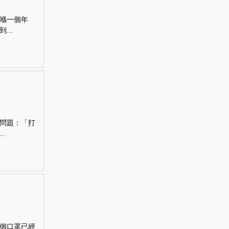
喺一個年
..
問題：「打
.
個口罩已經