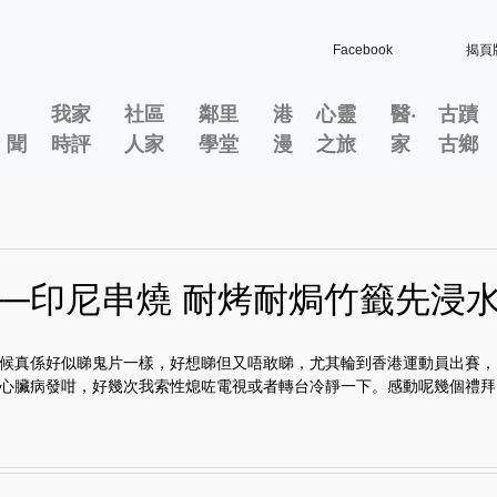
Facebook
揭頁
我家
社區
鄰里
港
心靈
醫‧
古蹟
」聞
時評
人家
學堂
漫
之旅
家
古鄉
──印尼串燒 耐烤耐焗竹籤先浸
候真係好似睇鬼片一樣，好想睇但又唔敢睇，尤其輪到香港運動員出賽，
心臟病發咁，好幾次我索性熄咗電視或者轉台冷靜一下。感動呢幾個禮拜..