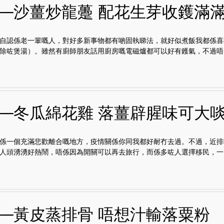
──沙薑炒龍躉 配花生芽收鑊滿
自認係老一輩嘅人，對好多新事物都有啲固執睇法，就好似煮飯我都係喜
除咗煲湯）。雖然有廚師朋友話用廚房嘅電磁爐都可以好有鑊氣，不過唔..
──冬瓜綿花雞 落薑辟腥味可大
係一個充滿悲歡離合嘅地方，疫情關係你同我都好耐冇去過。不過，近排
人頭湧湧好熱鬧，唔係因為開關可以再去旅行，而係多咗人選擇移民，一..
──黃皮蒸排骨 唔想汁輸落粟粉