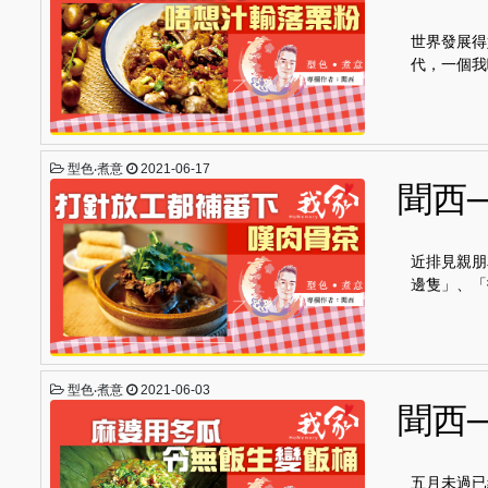
世界發展得
代，一個我
型色‧煮意
2021-06-17
聞西
近排見親朋
邊隻」、「
型色‧煮意
2021-06-03
聞西
五月未過已