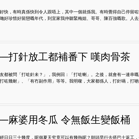
好快，有時真係快到令人跟唔上，其中一個就係我。有時覺得自己停留咗
哋好珍惜好留戀嘅年代，到宜家我仲聽緊梅姐、哥哥、陳百強嘅歌。人去到.
──打針放工都補番下 嘆肉骨茶
友都被問「打咗針未？」，我例回：「打咗喇」。之後，就會有一連串嘅
打咗幾耐」、「有冇副作用」等等。我明㗎，大家都係人，打針喎，打啲..
──麻婆用冬瓜 令無飯生變飯桶
經日日三十幾度，呢個夏天究竟可以有幾熱呢？朝頭早行去搭巴士返工，