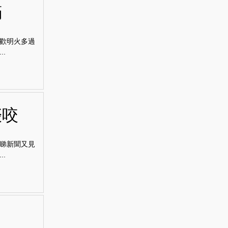
滿
歡明火多過
.
啖咬
睇新聞又見
.