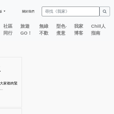
版
關於我們
社區
旅遊
無綠
型色‧
我家
Chill人
同行
GO！
不歡
煮意
博客
指南
水
大家都肉緊
.