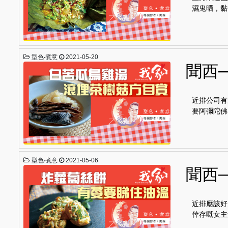
濕鬼晒，黏
型色‧煮意
2021-05-20
聞西
近排公司有
要阿彌陀佛
型色‧煮意
2021-05-06
聞西
近排應該好
倖存嘅女主