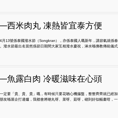
──西米肉丸 凍熱皆宜泰方便
4月13號係泰國潑水節（Songkran），亦係泰國人嘅新年，講節氣就係
。潑水節最出名當然係節日期間大家互相潑水慶祝，淋水喺佛教傳統儀式代.
──魚露白肉 冷暖滋味在心頭
一定要「貴、貴、貴」嘅，有時候只要花啲心機攞盤，整整齊齊就已經加
朋友喺屋企打邊爐，我都會將啲丸呀、菜呀、菇呀，砌到好似幅畫咁，一..