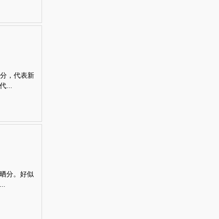
春分，代表新
..
晒分。好似
.