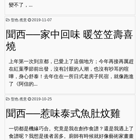
變不了，...
型色‧煮意
2019-11-07
聞西──家中回味 暖笠笠壽喜
燒
上年第一次到京都，已愛上了這個地方；今年再接再厲趕
在紅葉季節前出發，沒有討厭的人潮，也沒有吵耳的喧
嘩，身心舒泰！去年住在一所日式老房子民宿，就像跑進
了《阿信的...
型色‧煮意
2019-10-25
聞西──惹味泰式魚肚炆雞
一切都是機緣巧合。究竟是我在創作食譜？還是我遇上了
食譜呢？我想是後者居多。廚師有時候就好像藝術家畫畫