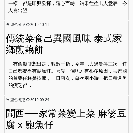
一樣，都是即興發揮，隨心而轉，結果往往出人意表，令
人喜出望...
型色‧煮意
2019-10-11
傳統菜食出異國風味 泰式家
鄉煎藕餅
一有假期便想出走，數數手指，今年已去過曼谷三次，連
自己都覺得有點瘋狂。喜愛一個地方有很多原因，去泰國
的首要任務是按摩，一日兩次，每次兩小時，把日積月累
的疲乏都...
型色‧煮意
2019-09-26
聞西──家常菜變上菜 麻婆豆
腐 x 鮑魚仔