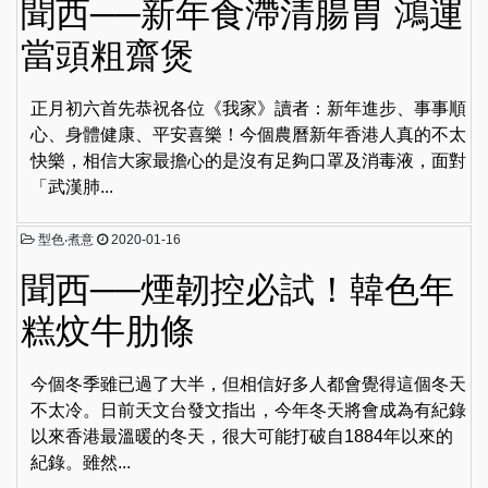
聞西──新年食滯清腸胃 鴻運
當頭粗齋煲
正月初六首先恭祝各位《我家》讀者：新年進步、事事順
心、身體健康、平安喜樂！今個農曆新年香港人真的不太
快樂，相信大家最擔心的是沒有足夠口罩及消毒液，面對
「武漢肺...
型色‧煮意
2020-01-16
聞西──煙韌控必試！韓色年
糕炆牛肋條
今個冬季雖已過了大半，但相信好多人都會覺得這個冬天
不太冷。日前天文台發文指出，今年冬天將會成為有紀錄
以來香港最溫暖的冬天，很大可能打破自1884年以來的
紀錄。雖然...