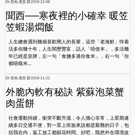
型色‧煮意
2019-12-06
聞西──寒夜裡的小確幸 暖笠
笠蝦湯燜飯
人生總會遇到幾個喜歡閙人的長輩，這些「老海鮮」恃着
活多你幾十年，人生閱歷豐富，話人「唔使本」，多活幾
年已經是皇牌，左一句「食鹽多過你食米」，右一句「你
都唔嗅米...
型色‧煮意
2019-11-21
外脆內軟有秘訣 紫蘇泡菜蟹
肉蛋餅
社會運動持續，衝突不斷升溫，令人擔心非常，上星期連
續多日交通不便，對一眾上班族來說都是艱難的日子，包
括我在內，返工放工都頗花時間。好吧，既然外在環境改