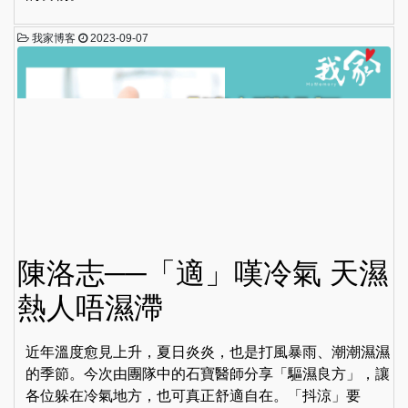
我家博客
2023-09-07
陳洛志──「適」嘆冷氣 天濕
熱人唔濕滯
近年溫度愈見上升，夏日炎炎，也是打風暴雨、潮潮濕濕
的季節。今次由團隊中的石寶醫師分享「驅濕良方」，讓
各位躲在冷氣地方，也可真正舒適自在。「抖涼」要