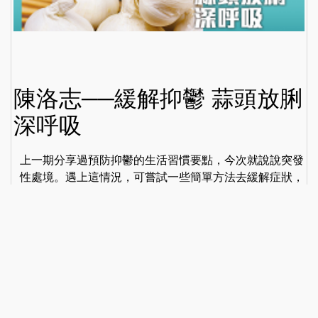
陳洛志──緩解抑鬱 蒜頭放脷
深呼吸
上一期分享過預防抑鬱的生活習慣要點，今次就說說突發
性處境。遇上這情況，可嘗試一些簡單方法去緩解症狀，
例如將蒜頭放在舌頭表面深呼吸10下。刺激神經令大腦
「守規矩」...
我家博客
2023-07-13
陳洛志──「四四正正」防抑
鬱