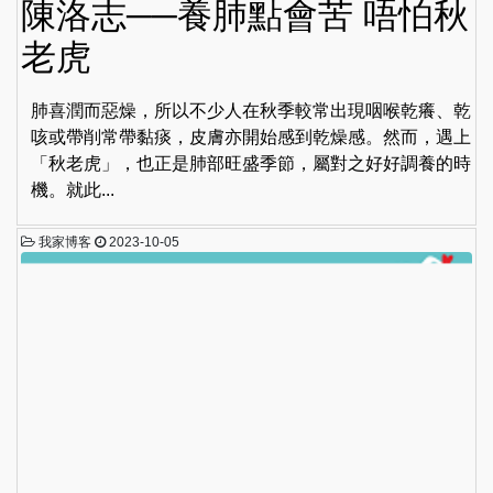
陳洛志──養肺點會苦 唔怕秋
老虎
肺喜潤而惡燥，所以不少人在秋季較常出現咽喉乾癢、乾
咳或帶削常帶黏痰，皮膚亦開始感到乾燥感。然而，遇上
「秋老虎」，也正是肺部旺盛季節，屬對之好好調養的時
機。就此...
我家博客
2023-10-05