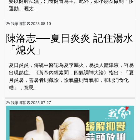
要以健脾袪濕，消食健胃為主。此外，如小朋友做到「多
運動、曬太...
我家博客
2023-08-10
陳洛志──夏日炎炎 記住湯水
「熄火」
夏日炎炎，傳統中醫認為夏季屬火，易損人體津液，容易
出現熱症。《黃帝內經素問．四氣調神大論》指出：「夏
月炎暑，善暑者則藏陰，陰氣盛則胃氣和，和則消食化
糟」，意思...
我家博客
2023-07-27