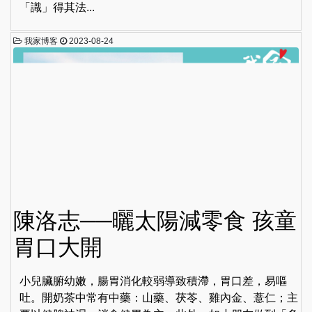
「識」得其法...
我家博客
2023-08-24
陳洛志──曬太陽減零食 孩童
胃口大開
小兒臟腑幼嫩，腸胃消化較弱導致積滯，胃口差，易嘔
吐。開奶茶中常有中藥：山藥、茯苓、雞內金、薏仁；主