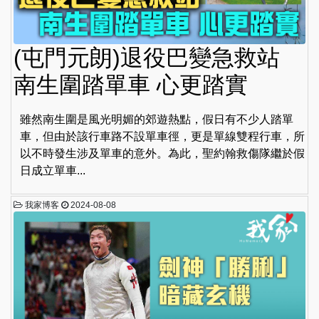
(屯門元朗)退役巴變急救站
南生圍踏單車 心更踏實
雖然南生圍是風光明媚的郊遊熱點，假日有不少人踏單
車，但由於該行車路不設單車徑，更是單線雙程行車，所
以不時發生涉及單車的意外。為此，聖約翰救傷隊繼於假
日成立單車...
我家博客
2024-08-08