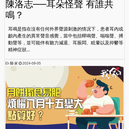
陳洛志──耳朵怪聲 有誰共
鳴？
耳鳴是指在沒有任何外界聲源刺激的情况下，患者耳內或
顱內產生的異常聲音感覺，當中包括蟬鳴聲、嗡嗡聲、搏
動聲等，並可能伴有聽力減退、耳脹悶、眩暈以及抑鬱等
精神症狀...
醫‧家
2024-09-05