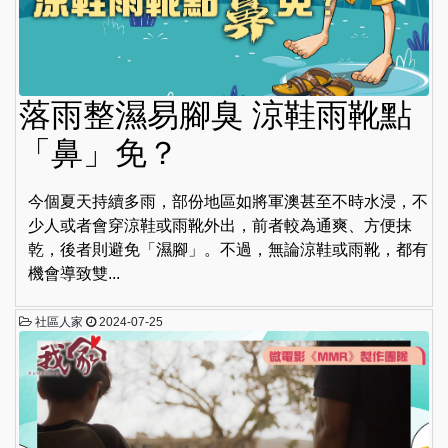
落雨整濕易腳臭 涼鞋雨靴點
「鼻」免？
今個夏天持續多雨，部份地區如將軍澳甚至不時水浸，不
少人或者會穿涼鞋或雨靴外出，前者較為通爽、方便抹
乾，後者則避免「濕腳」。不過，無論涼鞋或雨靴，都有
機會導致雙...
社區人家
2024-07-25