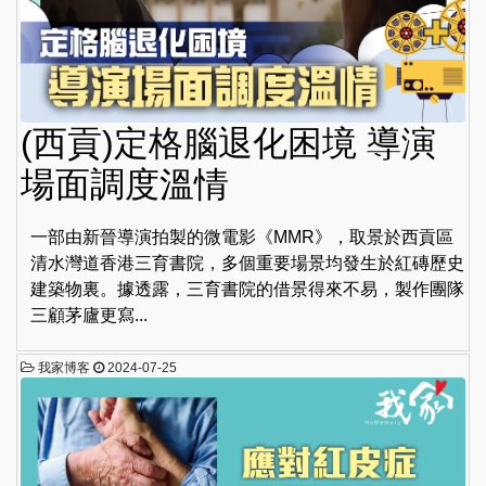
(西貢)定格腦退化困境 導演
場面調度溫情
一部由新晉導演拍製的微電影《MMR》，取景於西貢區
清水灣道香港三育書院，多個重要場景均發生於紅磚歷史
建築物裏。據透露，三育書院的借景得來不易，製作團隊
三顧茅廬更寫...
我家博客
2024-07-25