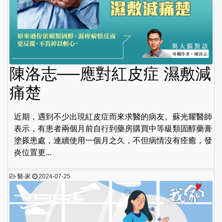
陳洛志──應對紅皮症 濕敷減
痛楚
近期，遇到不少出現紅皮症而來求醫的病友。蘇光耀醫師
表示，有患者兩個月前自行到藥房購買中等級類固醇藥膏
塗搽患處，連續使用一個月之久，不但病情沒有痊癒，發
炎位置更...
醫‧家
2024-07-25