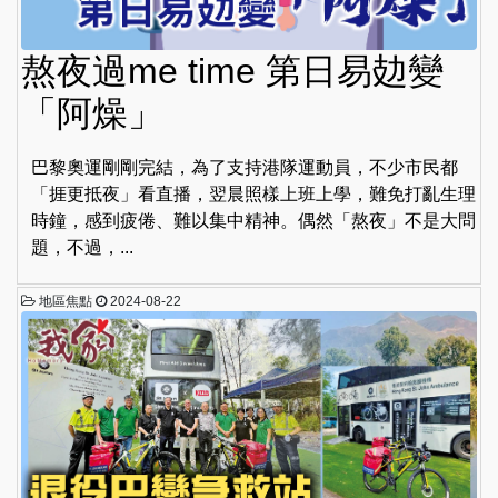
熬夜過me time 第日易攰變
「阿燥」
巴黎奧運剛剛完結，為了支持港隊運動員，不少市民都
「捱更抵夜」看直播，翌晨照樣上班上學，難免打亂生理
時鐘，感到疲倦、難以集中精神。偶然「熬夜」不是大問
題，不過，...
地區焦點
2024-08-22