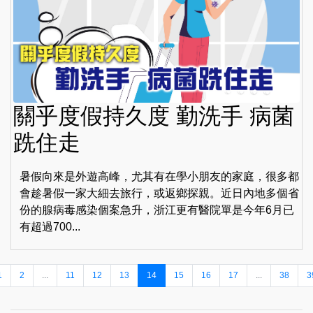
關乎度假持久度 勤洗手 病菌
跣住走
暑假向來是外遊高峰，尤其有在學小朋友的家庭，很多都
會趁暑假一家大細去旅行，或返鄉探親。近日內地多個省
份的腺病毒感染個案急升，浙江更有醫院單是今年6月已
有超過700...
1
2
...
11
12
13
14
15
16
17
...
38
3