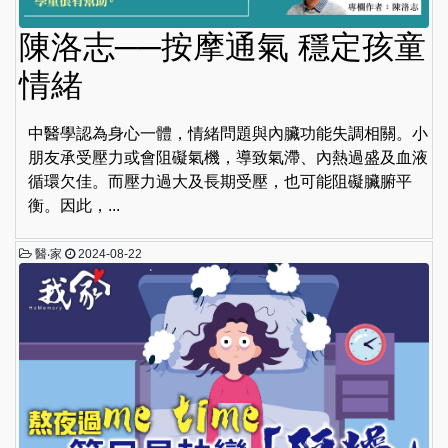
陳洛志──按摩通氣 穩定孩童
情緒
中醫學認為身心一體，情緒問題與內臟功能失調相關。小
朋友承受壓力或會阻礙氣機，導致氣滯、內熱過盛及血液
循環欠佳。而壓力過大及長期受壓，也可能阻礙臟腑平
衡。因此，...
醫‧家
2024-08-22