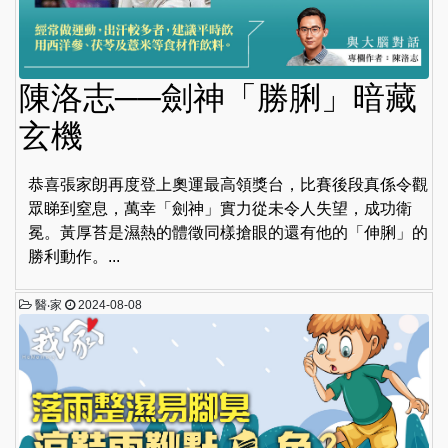
陳洛志──劍神「勝脷」暗藏
玄機
恭喜張家朗再度登上奧運最高領獎台，比賽後段真係令觀
眾睇到窒息，萬幸「劍神」實力從未令人失望，成功衛
冕。黃厚苔是濕熱的體徵同樣搶眼的還有他的「伸脷」的
勝利動作。...
醫‧家
2024-08-08