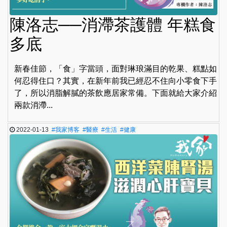
陳洛志──消滯茶護體 年糕食
多底
新春佳節，「食」字當頭，面對琳琅滿目的乾果、糕點如
何忍得住口？其實，在新年前我已經忍不住向小零食下手
了，所以消脂解膩的茶飲應居家常備。下面就給大家介紹
兩款消滯...
2022-01-13
#我家博客
#醫療
#生活
#健康