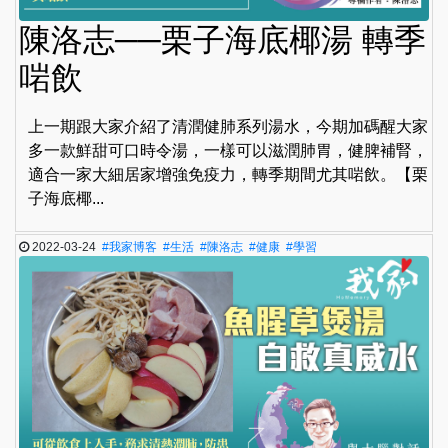
陳洛志──栗子海底椰湯 轉季
啱飲
上一期跟大家介紹了清潤健肺系列湯水，今期加碼醒大家
多一款鮮甜可口時令湯，一樣可以滋潤肺胃，健脾補腎，
適合一家大細居家增強免疫力，轉季期間尤其啱飲。【栗
子海底椰...
2022-03-24
#我家博客
#生活
#陳洛志
#健康
#學習