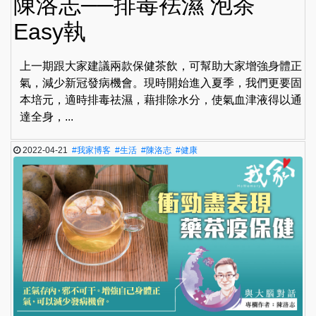
陳洛志──排毒袪濕 泡茶
Easy執
上一期跟大家建議兩款保健茶飲，可幫助大家增強身體正
氣，減少新冠發病機會。現時開始進入夏季，我們更要固
本培元，適時排毒祛濕，藉排除水分，使氣血津液得以通
達全身，...
2022-04-21
#我家博客
#生活
#陳洛志
#健康