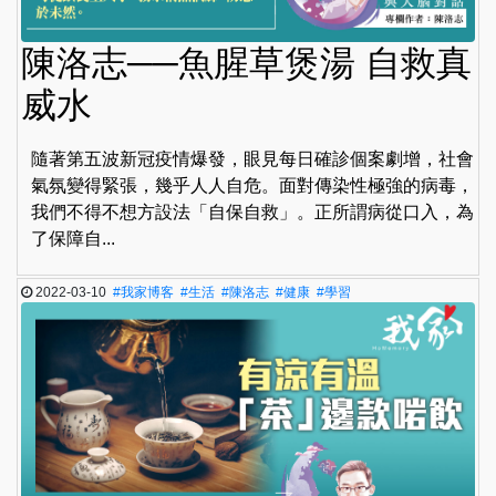
陳洛志──魚腥草煲湯 自救真
威水
隨著第五波新冠疫情爆發，眼見每日確診個案劇增，社會
氣氛變得緊張，幾乎人人自危。面對傳染性極強的病毒，
我們不得不想方設法「自保自救」。正所謂病從口入，為
了保障自...
2022-03-10
#我家博客
#生活
#陳洛志
#健康
#學習