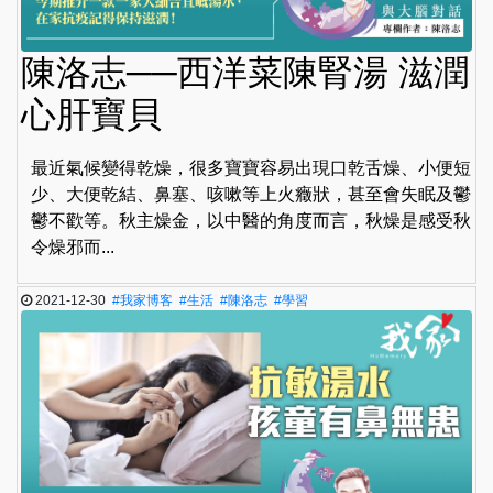
陳洛志──西洋菜陳腎湯 滋潤
心肝寶貝
最近氣候變得乾燥，很多寶寶容易出現口乾舌燥、小便短
少、大便乾結、鼻塞、咳嗽等上火癥狀，甚至會失眠及鬱
鬱不歡等。秋主燥金，以中醫的角度而言，秋燥是感受秋
令燥邪而...
2021-12-30
#我家博客
#生活
#陳洛志
#學習