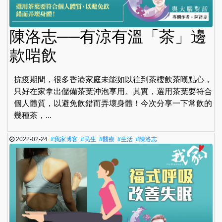
陳洛志──有涼有溫「茶」邊
款啱飲
抗疫期間，很多香港家庭未能如以往到茶樓飲茶嘆點心，
只好在家拿出儲備茶葉沖泡享用。其實，選用茶葉要符合
個人體質，以避免飲錯而弄壞身體！今次分享一下常飲的
幾種茶，...
2022-02-24
#我家博客
#民生
#醫療
#生活
#陳洛志