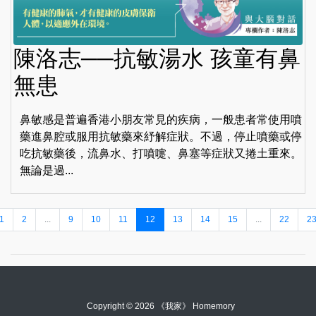
陳洛志──抗敏湯水 孩童有鼻
無患
鼻敏感是普遍香港小朋友常見的疾病，一般患者常使用噴
藥進鼻腔或服用抗敏藥來紓解症狀。不過，停止噴藥或停
吃抗敏藥後，流鼻水、打噴嚏、鼻塞等症狀又捲土重來。
無論是過...
1
2
...
9
10
11
12
13
14
15
...
22
2
Copyright © 2026 《我家》 Homemory