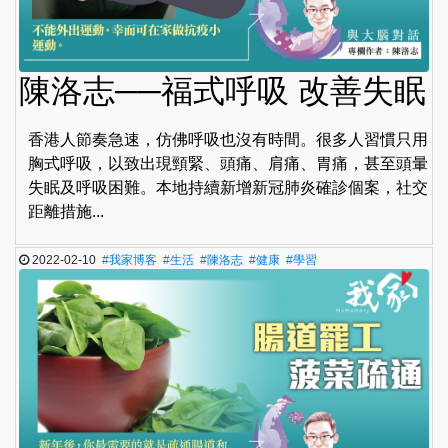
陳洛志──福式呼吸 改善失眠
香港人節奏急速，仿佛呼吸也沒有時間。很多人習慣只用
胸式呼吸，以致出現頸緊、頭痛、肩痛、胃痛，甚至頭暈
失眠及呼吸困難。本地持續新增新冠肺炎確診個案，社交
距離措施...
2022-02-10
#我家博客
#生活
#陳洛志
#健康
#學習