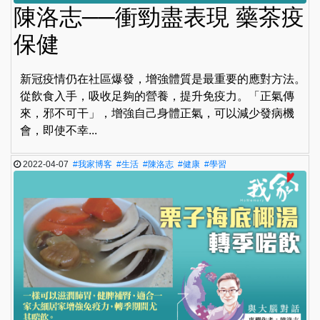
陳洛志──衝勁盡表現 藥茶疫
保健
新冠疫情仍在社區爆發，增強體質是最重要的應對方法。
從飲食入手，吸收足夠的營養，提升免疫力。「正氣傳
來，邪不可干」，增強自己身體正氣，可以減少發病機
會，即使不幸...
2022-04-07
#我家博客
#生活
#陳洛志
#健康
#學習