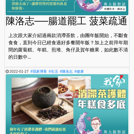
陳洛志──腸道罷工 菠菜疏通
上次跟大家介紹過兩款消滯茶飲，由團年飯開始，不斷食
食食，直到今日已經食過好多餐開年飯？加上之前拜年期
間的蘿蔔糕、年糕、煎堆、角仔及賀年糖果，如此數不清
的日數中...
2022-01-27
#我家博客
#生活
#陳洛志
#健康