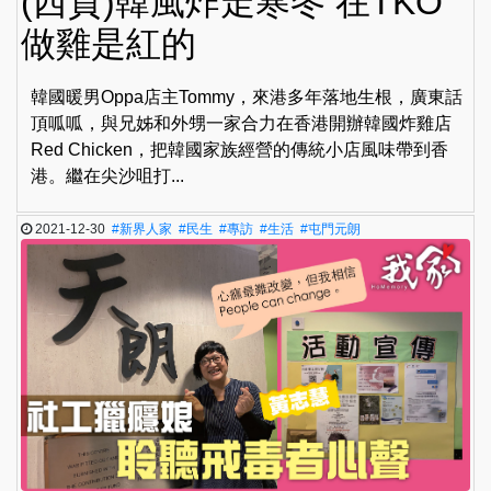
(西貢)韓風炸走寒冬 在TKO
做雞是紅的
韓國暖男Oppa店主Tommy，來港多年落地生根，廣東話
頂呱呱，與兄姊和外甥一家合力在香港開辦韓國炸雞店
Red Chicken，把韓國家族經營的傳統小店風味帶到香
港。繼在尖沙咀打...
2021-12-30
#新界人家
#民生
#專訪
#生活
#屯門元朗