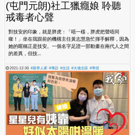
(屯門元朗)社工獵癮娘 聆聽
戒毒者心聲
對技安的印象，就是胖虎：「唔一樣，胖虎把聲唔同
㗎！」坐在我跟前的機構主任黃志慧急忙揮手解釋，因為
她的䁥稱正是技安。一個名字足證一部動畫在兩代人之間
的差異，但技...
2021-12-30
#新界人家
#專訪
#生活
#大埔北區
#學習