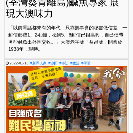
(荃灣葵青離島)鹹魚專家 展
現大澳味力
「以前電話都未有的年代，只靠鄉事會的秘書做信差；一
封信郵費1、2毛錢，收到5、6封信已很高興，自己便帶
著些鹹魚出外區交收。」大澳老字號「益昌號」開業於
1938年，現時...
2022-01-13
#新界人家
#沙田
#專訪
#生活
#學習