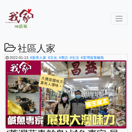
社區人家
2022-01-13
#新界人家
#文化
#專訪
#生活
#荃灣葵青離島