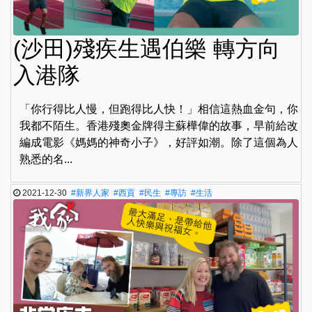
(沙田)殘疾生遇伯樂 轉方向
入港隊
「你行得比人慢，但跑得比人快！」相信這熱血金句，你
我都不陌生。香港殘奧金牌得主蘇樺偉的故事，早前給改
編成電影《媽媽的神奇小子》，好評如潮。除了這個為人
熟悉的名...
2021-12-30
#新界人家
#西貢
#民生
#專訪
#生活