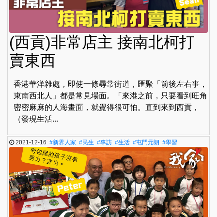
(西貢)非常店主 接南北柯打
賣東西
香港華洋雜處，即使一條尋常街道，匯聚「前後左右事，
東南西北人」都是常見場面。「來港之前，只要看到旺角
密密麻麻的人海畫面，就覺得很可怕。直到來到西貢，
（發現生活...
2021-12-16
#新界人家
#民生
#專訪
#生活
#屯門元朗
#學習