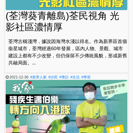
(荃灣葵青離島)荃民視角 光
影社區濃情厚
荃灣古稱淺灣，據說因海灣水淺以得名。作為新界區首個
衞星城市，荃灣經過60年發展，區內人物、景觀、城市
建設上都有不少改變，但仍保留不少傳統風貌，形成新舊
共融局面。...
2021-12-30
#新界人家
#沙田
#專訪
#生活
#學習