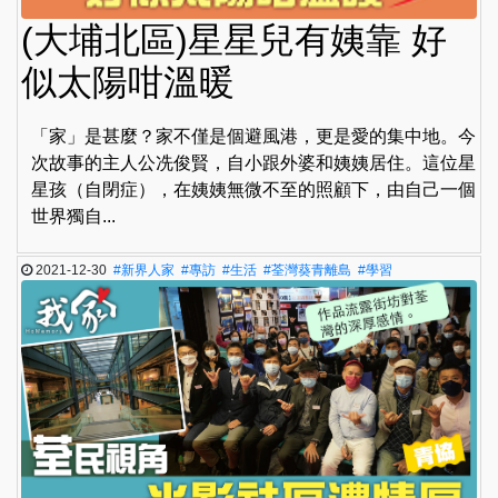
(大埔北區)星星兒有姨靠 好
似太陽咁溫暖
「家」是甚麼？家不僅是個避風港，更是愛的集中地。今
次故事的主人公冼俊賢，自小跟外婆和姨姨居住。這位星
星孩（自閉症），在姨姨無微不至的照顧下，由自己一個
世界獨自...
2021-12-30
#新界人家
#專訪
#生活
#荃灣葵青離島
#學習