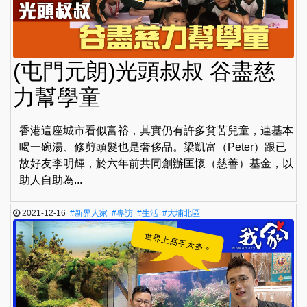
(屯門元朗)光頭叔叔 谷盡慈
力幫學童
香港這座城市看似富裕，其實仍有許多貧苦兒童，連基本
喝一碗湯、修剪頭髮也是奢侈品。梁凱富（Peter）跟已
故好友李明輝，於六年前共同創辦匡懷（慈善）基金，以
助人自助為...
2021-12-16
#新界人家
#專訪
#生活
#大埔北區