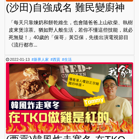
(沙田)自強成名 難民變廚神
「每天只靠煉奶和餅乾維生，也會隨爸爸上山砍柴、執樹
皮來煲涼茶。猶如野人般生活，若你不懂這些技能，就必
死無疑！」40歲的「保哥」黃亞保，先後出演電視節目
《流行都市...
2022-01-13
#新界人家
#西貢
#生活