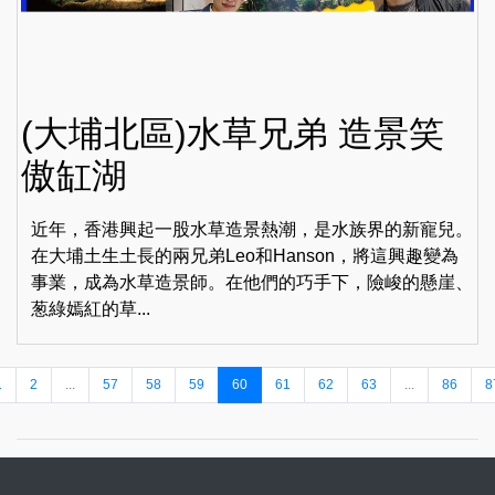
(大埔北區)水草兄弟 造景笑
傲缸湖
近年，香港興起一股水草造景熱潮，是水族界的新寵兒。
在大埔土生土長的兩兄弟Leo和Hanson，將這興趣變為
事業，成為水草造景師。在他們的巧手下，險峻的懸崖、
葱綠嫣紅的草...
1
2
...
57
58
59
60
61
62
63
...
86
8