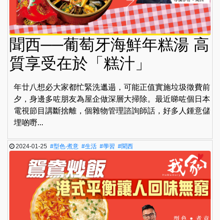
聞西──葡萄牙海鮮年糕湯 高
質享受在於「糕汁」
年廿八想必大家都忙緊洗邋遢，可能正值實施垃圾徵費前
夕，身邊多咗朋友為屋企做深層大掃除。最近睇咗個日本
電視節目講斷捨離，個雜物管理諮詢師話，好多人鍾意儲
埋啲嘢...
2024-01-25
#型色‧煮意
#生活
#學習
#聞西