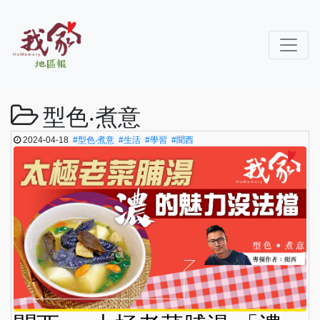
型色‧煮意
2024-04-18
#型色‧煮意
#生活
#學習
#聞西