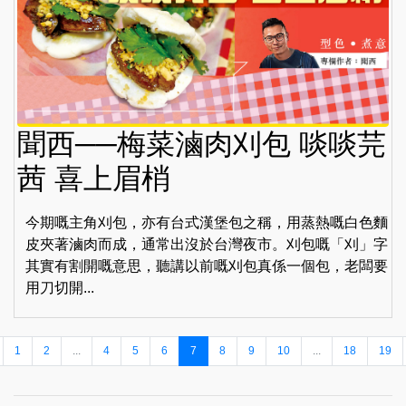
聞西──梅菜滷肉刈包 啖啖芫
茜 喜上眉梢
今期嘅主角刈包，亦有台式漢堡包之稱，用蒸熱嘅白色麵
皮夾著滷肉而成，通常出沒於台灣夜市。刈包嘅「刈」字
其實有割開嘅意思，聽講以前嘅刈包真係一個包，老闆要
用刀切開...
1
2
...
4
5
6
7
8
9
10
...
18
19