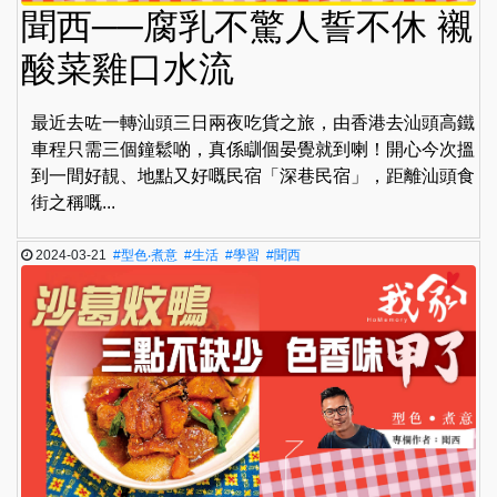
聞西──腐乳不驚人誓不休 襯
酸菜雞口水流
最近去咗一轉汕頭三日兩夜吃貨之旅，由香港去汕頭高鐵
車程只需三個鐘鬆啲，真係瞓個晏覺就到喇！開心今次搵
到一間好靚、地點又好嘅民宿「深巷民宿」，距離汕頭食
街之稱嘅...
2024-03-21
#型色‧煮意
#生活
#學習
#聞西