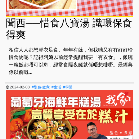
聞西──惜食八寶湯 識環保食
得爽
相信人人都想豐衣足食、年年有餘，但我哋又有冇好好珍
惜食物呢？記得阿嫲以前經常提醒我要「有衣食」，飯碗
一粒飯都唔可以剩，經常食隔夜餸就係唔想嘥嘢。最經典
係以前嘅...
2024-02-08
#型色‧煮意
#生活
#學習